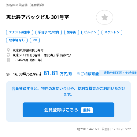
渋谷区の貸店舗（建物賃貸）
恵比寿アバックビル 301号室
テナント募集中
駅徒歩 2分以内
繁華街
ビルイン
スケルトン
駐車場 なし
RC
東京都渋谷区恵比寿南
東京メトロ日比谷線 「恵比寿」駅 徒歩2分
1964年9月（築61年）
81.81
建物分割不可・土地分
万円/月 ※ご相談可能
3F
16.03坪/52.99㎡
会員登録すると、物件のお問い合せや、便利な機能がご利用いただけ
ます。
会員登録はこちら
無料
物件ID：44160 公開日：2026/07/22