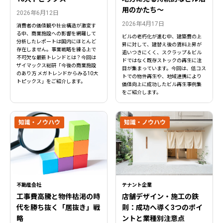
用のかたち～
2026年6月12日
2026年4月17日
消費者の価値観や社会構造が激変す
る中、商業施設への影響を網羅して
ビルの老朽化が進む中、建築費の上
分析したレポートは国内にほとんど
昇に対して、建替え後の賃料上昇が
存在しません。事業戦略を練る上で
追いつきにくく、スクラップ＆ビル
不可欠な最新トレンドとは？今回は
ドではなく既存ストックの再生に注
ザイマックス総研「今後の商業施設
目が集まっています。今回は、低コス
のあり方 メガトレンドからみる10大
トでの物件再生や、地域連携により
トピックス」をご紹介します。
価値向上に成功したビル再生事例集
をご紹介します。
知識・ノウハウ
知識・ノウハウ
不動産会社
テナント企業
工事費高騰と物件枯渇の時
店舗デザイン・施工の鉄
代を勝ち抜く「居抜き」戦
則：成功へ導く3つのポイ
略
ントと業種別注意点