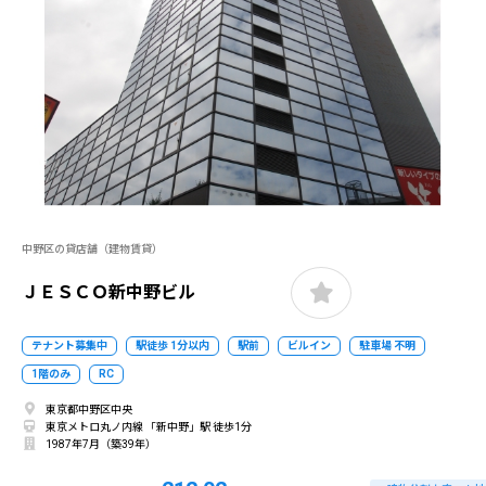
中野区の貸店舗（建物賃貸）
ＪＥＳＣＯ新中野ビル
テナント募集中
駅徒歩 1分以内
駅前
ビルイン
駐車場 不明
1階のみ
RC
東京都中野区中央
東京メトロ丸ノ内線 「新中野」駅 徒歩1分
1987年7月（築39年）