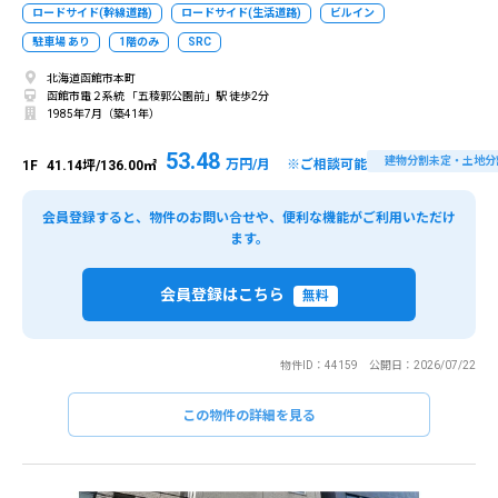
ロードサイド(幹線道路)
ロードサイド(生活道路)
ビルイン
駐車場 あり
1階のみ
SRC
北海道函館市本町
函館市電２系統 「五稜郭公園前」駅 徒歩2分
1985年7月（築41年）
53.48
建物分割未定・土地分
万円/月 ※ご相談可能
1F
41.14坪/136.00㎡
会員登録すると、物件のお問い合せや、便利な機能がご利用いただけ
ます。
会員登録はこちら
無料
物件ID：44159 公開日：2026/07/22
この物件の詳細を見る