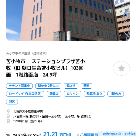
苫小牧市の貸店舗（建物賃貸）
苫小牧市 ステーションプラザ苫小
牧（旧 朝日生命苫小牧ビル）103区
画 1階路面店 24.9坪
テナント募集中
駅徒歩 2分以内
商店街
駅前
ロードサイド(生活道路)
路面店
ビルイン
駐車場 あり
1階のみ
SRC
北海道苫小牧市王子町
JR室蘭本線(長万部・室蘭～苫小牧) 「苫小牧」駅 徒歩2分
1998年1月（築28年）
21.21
建物分割不可・土地分
万円/月 ※ご相談可能
1F
24.96坪/82.51㎡