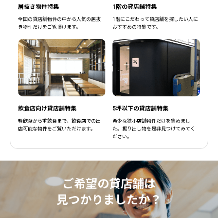
居抜き物件特集
1階の貸店舗特集
全国の貸店舗物件の中から人気の居抜
1階にこだわって貸店舗を探したい人に
き物件だけをご覧頂けます。
おすすめの特集です。
飲食店向け貸店舗特集
5坪以下の貸店舗特集
軽飲食から重飲食まで、飲食店での出
希少な狭小店舗物件だけを集めまし
店可能な物件をご覧いただけます。
た。掘り出し物を是非見つけてみてく
ださい。
ご希望の貸店舗は
見つかりましたか？