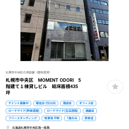
札幌市中央区の貸店舗（建物賃貸）
札幌市中央区 MOMENT ODORI 5
階建て１棟貸しビル 総床面積435
坪
テナント募集中
駅徒歩 2分以内
商店街
オフィス街
ロードサイド(幹線道路)
ロードサイド(生活道路)
路面店
フリースタンディング
駐車場 不明
1階のみ
鉄骨造
北海道札幌市中央区南一条西