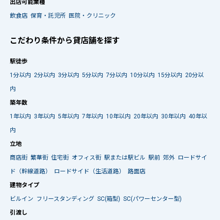
出店可能業種
飲食店
保育・託児所
医院・クリニック
こだわり条件から貸店舗を探す
駅徒歩
1分以内
2分以内
3分以内
5分以内
7分以内
10分以内
15分以内
20分以
内
築年数
1年以内
3年以内
5年以内
7年以内
10年以内
20年以内
30年以内
40年以
内
立地
商店街
繁華街
住宅街
オフィス街
駅または駅ビル
駅前
郊外
ロードサイ
ド（幹線道路）
ロードサイド（生活道路）
路面店
建物タイプ
ビルイン
フリースタンディング
SC(箱型)
SC(パワーセンター型)
引渡し