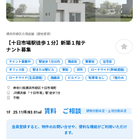
横浜市緑区の貸店舗（建物賃貸）
【十日市場駅徒歩１分】新築１階テ
ナント募集
テナント募集中
駅徒歩 1分以内
商店街
繁華街
住宅街
オフィス街
駅または駅ビル
駅前
郊外
ロードサイド(幹線道路)
ロードサイド(生活道路)
路面店
ビルイン
駐車場 なし
1階のみ
神奈川県横浜市緑区十日市場町
JR横浜線 「十日市場」駅 徒歩1分
不明
賃料 ご相談
建物分割未定・土地分割未定
1F
25.11坪/83.01㎡
会員登録すると、物件のお問い合せや、便利な機能がご利用いただけ
ます。