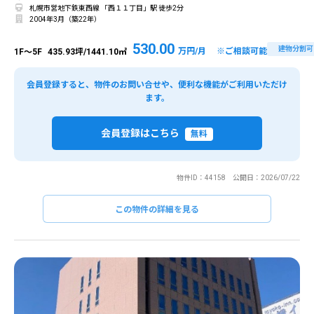
札幌市営地下鉄東西線 「西１１丁目」駅 徒歩2分
2004年3月（築22年）
530.00
建物分割可
万円/月 ※ご相談可能
1F～5F
435.93坪/1441.10㎡
会員登録すると、物件のお問い合せや、便利な機能がご利用いただけ
ます。
会員登録はこちら
無料
物件ID：44158 公開日：2026/07/22
この物件の詳細を見る