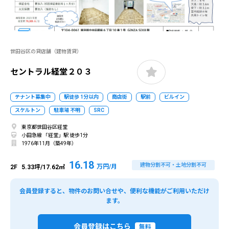
世田谷区の貸店舗（建物賃貸）
セントラル経堂２０３
テナント募集中
駅徒歩 1分以内
商店街
駅前
ビルイン
スケルトン
駐車場 不明
SRC
東京都世田谷区経堂
小田急線 「経堂」駅 徒歩1分
1976年11月（築49年）
16.18
建物分割不可・土地分割不可
万円/月
2F
5.33坪/17.62㎡
会員登録すると、物件のお問い合せや、便利な機能がご利用いただけ
ます。
会員登録はこちら
無料