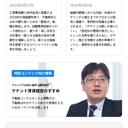
2026年3月27日
2026年3月6日
工事費高騰と物件枯渇に直面する
店舗の開業における内装・外装のデ
2026年の貸店舗市場で、不動産仲介
ザインから施工までのプロセスは非
会社が勝ち抜くための「居抜き」戦
常に複雑で、専門的な知識も必要と
略を解説します。初期費用抑制やスピ
されます。「デザインは良いが使いに
ード成約など、借り手・貸し手双方
くい」「想定外の費用が発生した」
の利害を一致させる居抜き物件の重
といった失敗を避けるために、デザ
要性を理解しながら、新たな付加価
イン・施工を依頼する際の重要ポイ
値を提案できるスペシャリストへの転
ントと、業態別の注意点を解説しま
換を目指しましょう。
す。
特別コンテンツ向け情報
プリンシプル住まい総研 上野所長の
テナント賃貸経営のすすめ
不動産コンサルタント上野典行が、
不動産会社のテナント仲介や管理をする
ためのノウハウを伝授します