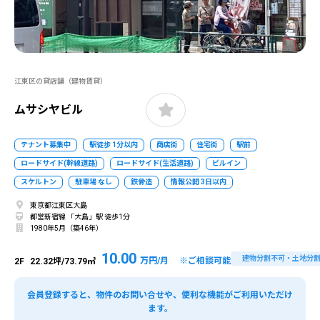
江東区の貸店舗（建物賃貸）
ムサシヤビル
テナント募集中
駅徒歩 1分以内
商店街
住宅街
駅前
ロードサイド(幹線道路)
ロードサイド(生活道路)
ビルイン
スケルトン
駐車場 なし
鉄骨造
情報公開 3日以内
東京都江東区大島
都営新宿線 「大島」駅 徒歩1分
1980年5月（築46年）
10.00
建物分割不可・土地分
万円/月 ※ご相談可能
2F
22.32坪/73.79㎡
会員登録すると、物件のお問い合せや、便利な機能がご利用いただけ
ます。