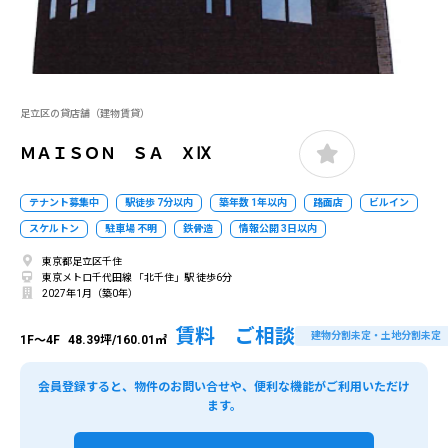
足立区の貸店舗（建物賃貸）
ＭＡＩＳＯＮ ＳＡ ＸⅨ
テナント募集中
駅徒歩 7分以内
築年数 1年以内
路面店
ビルイン
スケルトン
駐車場 不明
鉄骨造
情報公開 3日以内
東京都足立区千住
東京メトロ千代田線 「北千住」駅 徒歩6分
2027年1月（築0年）
賃料 ご相談
建物分割未定・土地分割未定
1F～4F
48.39坪/160.01㎡
会員登録すると、物件のお問い合せや、便利な機能がご利用いただけ
ます。