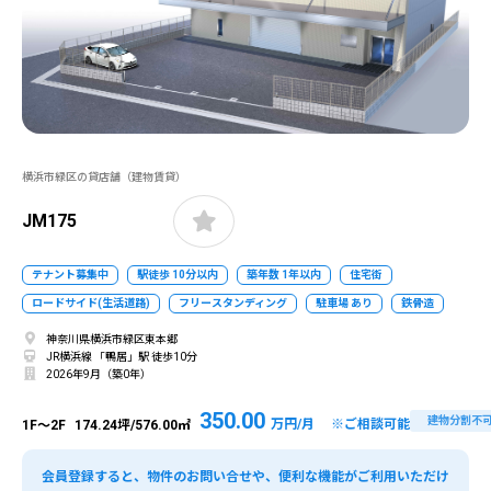
横浜市緑区の貸店舗（建物賃貸）
JM175
テナント募集中
駅徒歩 10分以内
築年数 1年以内
住宅街
ロードサイド(生活道路)
フリースタンディング
駐車場 あり
鉄骨造
神奈川県横浜市緑区東本郷
JR横浜線 「鴨居」駅 徒歩10分
2026年9月（築0年）
350.00
建物分割不
万円/月 ※ご相談可能
1F～2F
174.24坪/576.00㎡
会員登録すると、物件のお問い合せや、便利な機能がご利用いただけ