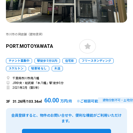
市川市の貸店舗（建物賃貸）
PORT.MOTOYAWATA
テナント募集中
駅徒歩 5分以内
住宅街
フリースタンディング
スケルトン
駐車場 なし
木造
千葉県市川市南八幡
JR中央・総武線 「本八幡」駅 徒歩5分
2021年2月（築5年）
60.00
建物分割不可・土地分
万円/月 ※ご相談可能
3F
31.26坪/103.34㎡
会員登録すると、物件のお問い合せや、便利な機能がご利用いただけ
ます。