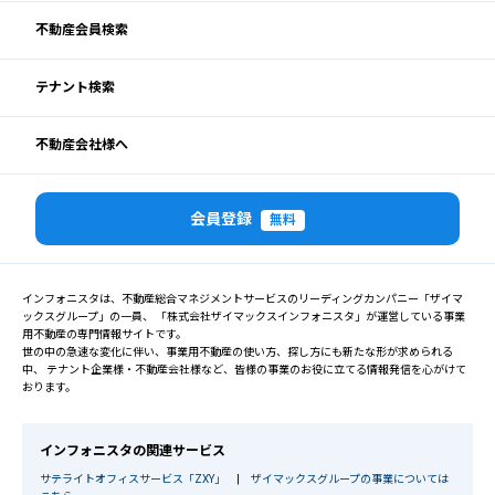
不動産会員検索
テナント検索
不動産会社様へ
会員登録
無料
インフォニスタは、不動産総合マネジメントサービスのリーディングカンパニー「ザイマ
ックスグループ」の一員、 「株式会社ザイマックスインフォニスタ」が運営している事業
用不動産の専門情報サイトです。
世の中の急速な変化に伴い、事業用不動産の使い方、探し方にも新たな形が求められる
中、 テナント企業様・不動産会社様など、皆様の事業のお役に立てる情報発信を心がけて
おります。
インフォニスタの関連サービス
サテライトオフィスサービス「ZXY」
|
ザイマックスグループの事業については