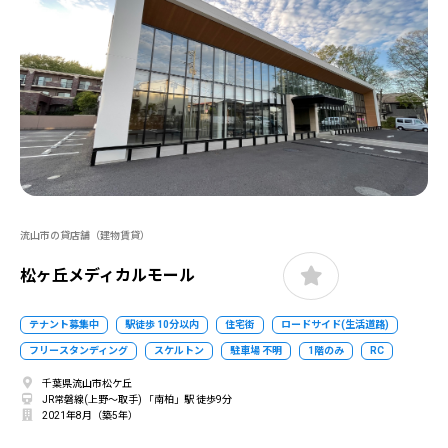
流山市の貸店舗（建物賃貸）
松ヶ丘メディカルモール
テナント募集中
駅徒歩 10分以内
住宅街
ロードサイド(生活道路)
フリースタンディング
スケルトン
駐車場 不明
1階のみ
RC
千葉県流山市松ケ丘
JR常磐線(上野～取手) 「南柏」駅 徒歩9分
2021年8月（築5年）