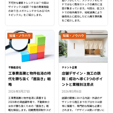
追いつきにくく、スクラップ＆ビル
不可欠な最新トレンドとは？今回は
ドではなく既存ストックの再生に注
ザイマックス総研「今後の商業施設
目が集まっています。今回は、低コス
のあり方 メガトレンドからみる10大
トでの物件再生や、地域連携により
トピックス」をご紹介します。
価値向上に成功したビル再生事例集
をご紹介します。
知識・ノウハウ
知識・ノウハウ
不動産会社
テナント企業
工事費高騰と物件枯渇の時
店舗デザイン・施工の鉄
代を勝ち抜く「居抜き」戦
則：成功へ導く3つのポイ
略
ントと業種別注意点
2026年3月27日
2026年3月6日
工事費高騰と物件枯渇に直面する
店舗の開業における内装・外装のデ
2026年の貸店舗市場で、不動産仲介
ザインから施工までのプロセスは非
会社が勝ち抜くための「居抜き」戦
常に複雑で、専門的な知識も必要と
略を解説します。初期費用抑制やスピ
されます。「デザインは良いが使いに