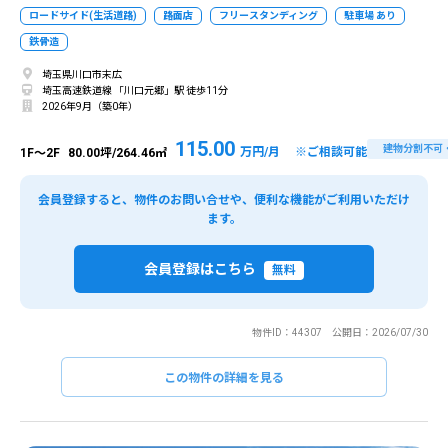
ロードサイド(生活道路)
路面店
フリースタンディング
駐車場 あり
鉄骨造
埼玉県川口市末広
埼玉高速鉄道線 「川口元郷」駅 徒歩11分
2026年9月（築0年）
115.00
建物分割不可
万円/月 ※ご相談可能
1F～2F
80.00坪/264.46㎡
会員登録すると、物件のお問い合せや、便利な機能がご利用いただけ
ます。
会員登録はこちら
無料
物件ID：44307 公開日：2026/07/30
この物件の詳細を見る