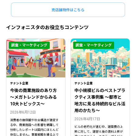
売店舗物件はこちら
インフォニスタのお役立ちコンテンツ
調査・マーケティング
調査・マーケティング
テナント企業
テナント企業
今後の商業施設のあり方
中小規模ビルのベストプラ
〜メガトレンドからみる
クティス事例集 ～都市と
10大トピックス〜
地方に見る持続的なビル活
用のかたち～
2026年6月12日
2026年4月17日
消費者の価値観や社会構造が激変す
る中、商業施設への影響を網羅して
ビルの老朽化が進む中、建築費の上
分析したレポートは国内にほとんど
昇に対して、建替え後の賃料上昇が
存在しません。事業戦略を練る上で