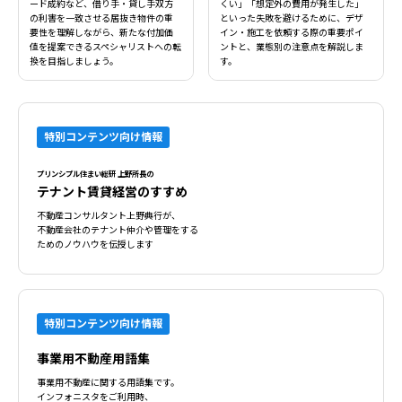
ード成約など、借り手・貸し手双方
くい」「想定外の費用が発生した」
の利害を一致させる居抜き物件の重
といった失敗を避けるために、デザ
要性を理解しながら、新たな付加価
イン・施工を依頼する際の重要ポイ
値を提案できるスペシャリストへの転
ントと、業態別の注意点を解説しま
換を目指しましょう。
す。
特別コンテンツ向け情報
プリンシプル住まい総研 上野所長の
テナント賃貸経営のすすめ
不動産コンサルタント上野典行が、
不動産会社のテナント仲介や管理をする
ためのノウハウを伝授します
特別コンテンツ向け情報
事業用不動産用語集
事業用不動産に関する用語集です。
インフォニスタをご利用時、