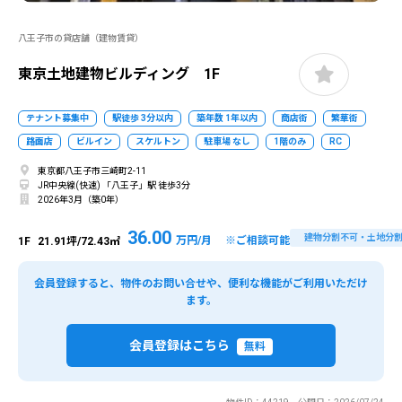
八王子市の貸店舗（建物賃貸）
東京土地建物ビルディング 1F
テナント募集中
駅徒歩 3分以内
築年数 1年以内
商店街
繁華街
路面店
ビルイン
スケルトン
駐車場 なし
1階のみ
RC
東京都八王子市三崎町2-11
JR中央線(快速) 「八王子」駅 徒歩3分
2026年3月（築0年）
36.00
建物分割不可・土地分
万円/月 ※ご相談可能
1F
21.91坪/72.43㎡
会員登録すると、物件のお問い合せや、便利な機能がご利用いただけ
ます。
会員登録はこちら
無料