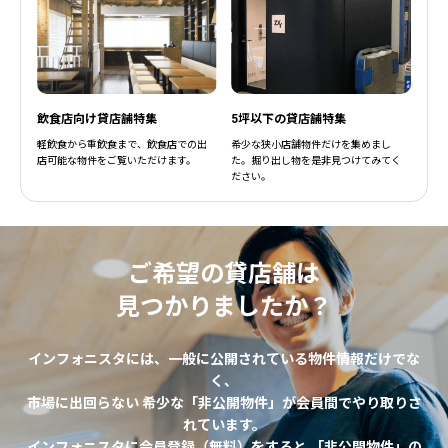
飲食店向け貸店舗特集
5坪以下の貸店舗特集
軽飲食から重飲食まで、飲食店での出
希少な狭小店舗物件だけを集めまし
店可能な物件をご覧いただけます。
た。掘り出し物を是非見つけてみてく
ださい。
ご希望の貸店舗は
見つかりましたか？
インフォニスタには、一般に公開されている物件情報だけでな
く、
市場に出回らない 希少な「非公開物件」が会員間でやり取りさ
れています。
インフォニスタに会員登録（無料）をすると 「非公開物件」の