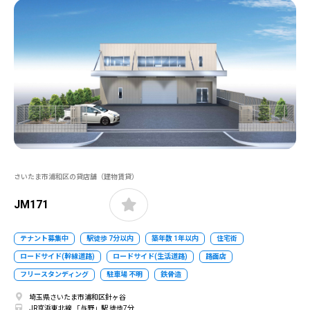
さいたま市浦和区の貸店舗（建物賃貸）
JM171
テナント募集中
駅徒歩 7分以内
築年数 1年以内
住宅街
ロードサイド(幹線道路)
ロードサイド(生活道路)
路面店
フリースタンディング
駐車場 不明
鉄骨造
埼玉県さいたま市浦和区針ヶ谷
JR京浜東北線 「与野」駅 徒歩7分