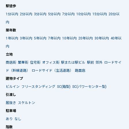
駅徒歩
1分以内
2分以内
3分以内
5分以内
7分以内
10分以内
15分以内
20分以
内
築年数
1年以内
3年以内
5年以内
7年以内
10年以内
20年以内
30年以内
40年以
内
立地
商店街
繁華街
住宅街
オフィス街
駅または駅ビル
駅前
郊外
ロードサイ
ド（幹線道路）
ロードサイド（生活道路）
路面店
建物タイプ
ビルイン
フリースタンディング
SC(箱型)
SC(パワーセンター型)
引渡し
居抜き
スケルトン
駐車場
あり
なし
階数