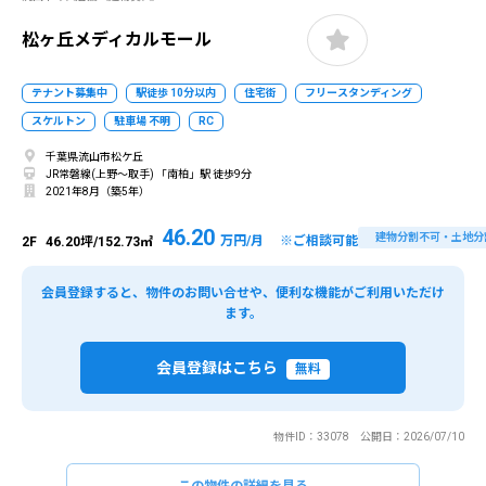
松ヶ丘メディカルモール
テナント募集中
駅徒歩 10分以内
住宅街
フリースタンディング
スケルトン
駐車場 不明
RC
千葉県流山市松ケ丘
JR常磐線(上野～取手) 「南柏」駅 徒歩9分
2021年8月（築5年）
46.20
建物分割不可・土地分
万円/月 ※ご相談可能
2F
46.20坪/152.73㎡
会員登録すると、物件のお問い合せや、便利な機能がご利用いただけ
ます。
会員登録はこちら
無料
物件ID：33078 公開日：2026/07/10