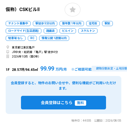
仮称）CSKビルⅡ
テナント募集中
駅徒歩 5分以内
築年数 1年以内
住宅街
駅前
ロードサイド(生活道路)
路面店
ビルイン
スケルトン
駐車場 なし
RC
情報公開 1週間以内
東京都江東区亀戸
JR中央・総武線 「亀戸」駅 徒歩4分
2026年10月（築0年）
99.99
建物分割未定・土地分
万円/月 ※ご相談可能
1F
28.57坪/94.45㎡
会員登録すると、物件のお問い合せや、便利な機能がご利用いただけ
ます。
会員登録はこちら
無料
物件ID：44005 公開日：2026/08/05