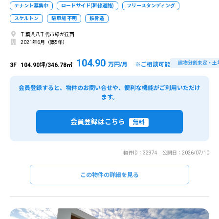
テナント募集中
ロードサイド(幹線道路)
フリースタンディング
スケルトン
駐車場 不明
鉄骨造
千葉県八千代市緑が丘西
2021年6月（築5年）
104.90
建物分割未定・土
万円/月 ※ご相談可能
3F
104.90坪/346.78㎡
会員登録すると、物件のお問い合せや、便利な機能がご利用いただけ
ます。
会員登録はこちら
無料
物件ID：32974 公開日：2026/07/10
この物件の詳細を見る