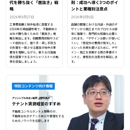
代を勝ち抜く「居抜き」戦
則：成功へ導く3つのポイ
略
ントと業種別注意点
2026年3月27日
2026年3月6日
工事費高騰と物件枯渇に直面する
店舗の開業における内装・外装のデ
2026年の貸店舗市場で、不動産仲介
ザインから施工までのプロセスは非
会社が勝ち抜くための「居抜き」戦
常に複雑で、専門的な知識も必要と
略を解説します。初期費用抑制やスピ
されます。「デザインは良いが使いに
ード成約など、借り手・貸し手双方
くい」「想定外の費用が発生した」
の利害を一致させる居抜き物件の重
といった失敗を避けるために、デザ
要性を理解しながら、新たな付加価
イン・施工を依頼する際の重要ポイ
値を提案できるスペシャリストへの転
ントと、業態別の注意点を解説しま
換を目指しましょう。
す。
特別コンテンツ向け情報
プリンシプル住まい総研 上野所長の
テナント賃貸経営のすすめ
不動産コンサルタント上野典行が、
不動産会社のテナント仲介や管理をする
ためのノウハウを伝授します