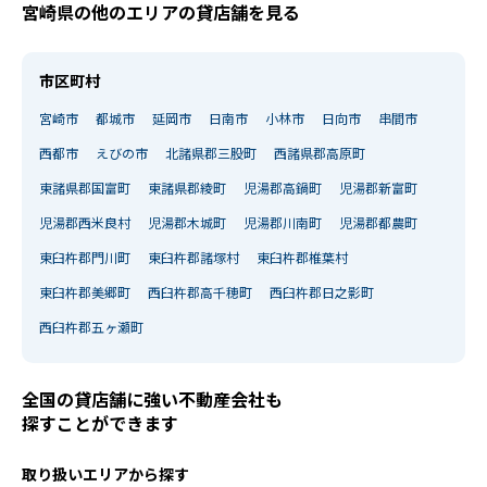
宮崎県の他のエリアの貸店舗を見る
市区町村
宮崎市
都城市
延岡市
日南市
小林市
日向市
串間市
西都市
えびの市
北諸県郡三股町
西諸県郡高原町
東諸県郡国富町
東諸県郡綾町
児湯郡高鍋町
児湯郡新富町
児湯郡西米良村
児湯郡木城町
児湯郡川南町
児湯郡都農町
東臼杵郡門川町
東臼杵郡諸塚村
東臼杵郡椎葉村
東臼杵郡美郷町
西臼杵郡高千穂町
西臼杵郡日之影町
西臼杵郡五ヶ瀬町
全国の貸店舗に強い不動産会社も
探すことができます
取り扱いエリアから探す