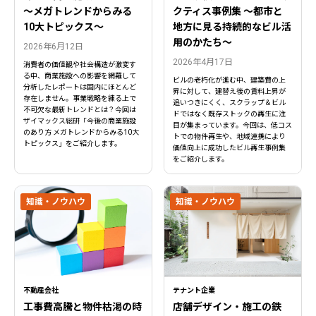
〜メガトレンドからみる
クティス事例集 ～都市と
10大トピックス〜
地方に見る持続的なビル活
用のかたち～
2026年6月12日
2026年4月17日
消費者の価値観や社会構造が激変す
る中、商業施設への影響を網羅して
ビルの老朽化が進む中、建築費の上
分析したレポートは国内にほとんど
昇に対して、建替え後の賃料上昇が
存在しません。事業戦略を練る上で
追いつきにくく、スクラップ＆ビル
不可欠な最新トレンドとは？今回は
ドではなく既存ストックの再生に注
ザイマックス総研「今後の商業施設
目が集まっています。今回は、低コス
のあり方 メガトレンドからみる10大
トでの物件再生や、地域連携により
トピックス」をご紹介します。
価値向上に成功したビル再生事例集
をご紹介します。
知識・ノウハウ
知識・ノウハウ
閉じる
閉じる
不動産会社
テナント企業
工事費高騰と物件枯渇の時
店舗デザイン・施工の鉄