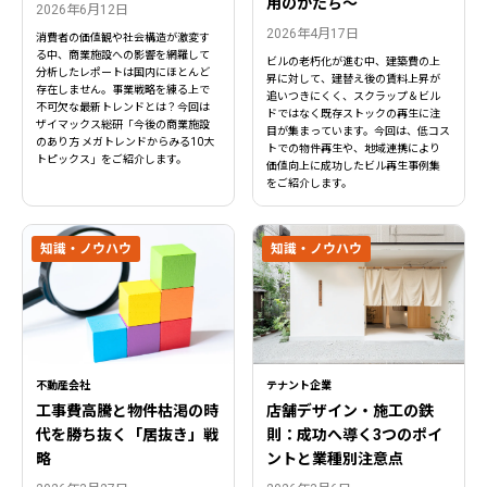
用のかたち～
2026年6月12日
2026年4月17日
消費者の価値観や社会構造が激変す
る中、商業施設への影響を網羅して
ビルの老朽化が進む中、建築費の上
分析したレポートは国内にほとんど
昇に対して、建替え後の賃料上昇が
存在しません。事業戦略を練る上で
追いつきにくく、スクラップ＆ビル
不可欠な最新トレンドとは？今回は
ドではなく既存ストックの再生に注
ザイマックス総研「今後の商業施設
目が集まっています。今回は、低コス
のあり方 メガトレンドからみる10大
トでの物件再生や、地域連携により
トピックス」をご紹介します。
価値向上に成功したビル再生事例集
をご紹介します。
知識・ノウハウ
知識・ノウハウ
不動産会社
テナント企業
工事費高騰と物件枯渇の時
店舗デザイン・施工の鉄
代を勝ち抜く「居抜き」戦
則：成功へ導く3つのポイ
略
ントと業種別注意点