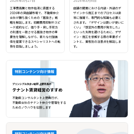
2026年3月27日
2026年3月6日
工事費高騰と物件枯渇に直面する
店舗の開業における内装・外装のデ
2026年の貸店舗市場で、不動産仲介
ザインから施工までのプロセスは非
会社が勝ち抜くための「居抜き」戦
常に複雑で、専門的な知識も必要と
略を解説します。初期費用抑制やスピ
されます。「デザインは良いが使いに
ード成約など、借り手・貸し手双方
くい」「想定外の費用が発生した」
の利害を一致させる居抜き物件の重
といった失敗を避けるために、デザ
要性を理解しながら、新たな付加価
イン・施工を依頼する際の重要ポイ
値を提案できるスペシャリストへの転
ントと、業態別の注意点を解説しま
換を目指しましょう。
す。
特別コンテンツ向け情報
プリンシプル住まい総研 上野所長の
テナント賃貸経営のすすめ
不動産コンサルタント上野典行が、
不動産会社のテナント仲介や管理をする
ためのノウハウを伝授します
特別コンテンツ向け情報