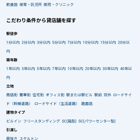
飲食店
保育・託児所
医院・クリニック
こだわり条件から貸店舗を探す
駅徒歩
1分以内
2分以内
3分以内
5分以内
7分以内
10分以内
15分以内
20分以
内
築年数
1年以内
3年以内
5年以内
7年以内
10年以内
20年以内
30年以内
40年以
内
立地
商店街
繁華街
住宅街
オフィス街
駅または駅ビル
駅前
郊外
ロードサイ
ド（幹線道路）
ロードサイド（生活道路）
路面店
建物タイプ
ビルイン
フリースタンディング
SC(箱型)
SC(パワーセンター型)
引渡し
居抜き
スケルトン