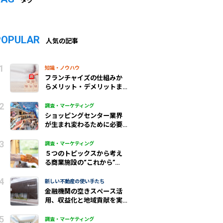
タグ
POPULAR
人気の記事
知識・ノウハウ
フランチャイズの仕組みか
らメリット・デメリットま
で、わかりやすく解説
調査・マーケティング
ショッピングセンター業界
が生まれ変わるために必要
なこと
調査・マーケティング
５つのトピックスから考え
る商業施設の“これから”
（前編）
新しい不動産の使い手たち
金融機関の空きスペース活
用、収益化と地域貢献を実
現/城北信金
調査・マーケティング