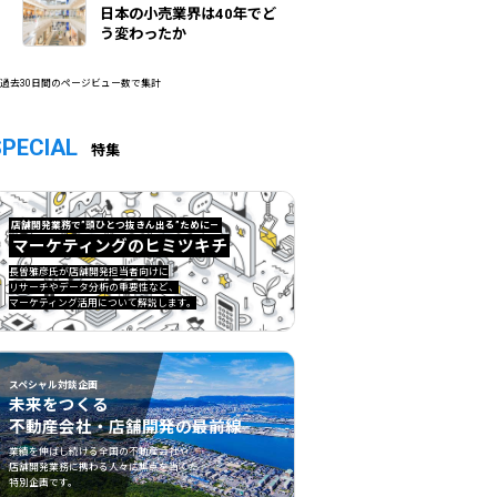
日本の小売業界は40年でど
う変わったか
 過去30日間のページビュー数で集計
SPECIAL
特集
店舗開発業務で”頭ひとつ抜きん出る”ために—
マーケティングのヒミツキチ
マーケティングのヒミツキチ">
長曽雅彦氏が店舗開発担当者向けに
リサーチやデータ分析の重要性など、
マーケティング活用について解説します。
スペシャル対談企画
未来をつくる
不動産会社・店舗開発の最前線
不動産会社・店舗開発の最前線">
業績を伸ばし続ける全国の不動産会社や
店舗開発業務に携わる人々に焦点を当てた
特別企画です。