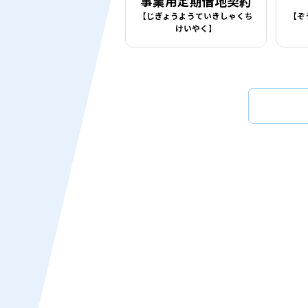
事業用定期借地契約
【じぎょうようていきしゃくち
【ぞ
けいやく】