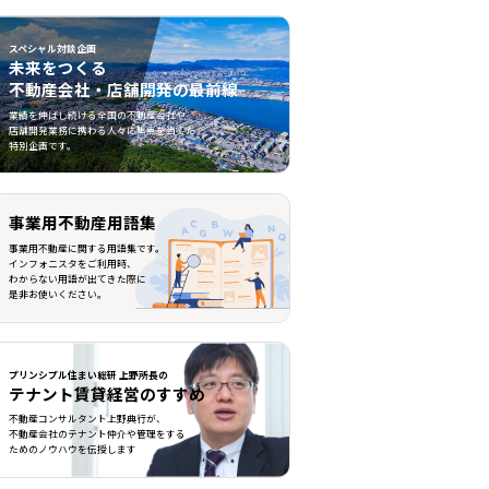
スペシャル対談企画
未来をつくる
不動産会社・店舗開発の最前線
不動産会社・店舗開発の最前線">
業績を伸ばし続ける全国の不動産会社や
店舗開発業務に携わる人々に焦点を当てた
特別企画です。
事業用不動産用語集
事業用不動産に関する用語集です。
インフォニスタをご利用時、
わからない用語が出てきた際に
是非お使いください。
プリンシプル住まい総研 上野所長の
テナント賃貸経営のすすめ
不動産コンサルタント上野典行が、
不動産会社のテナント仲介や管理をする
ためのノウハウを伝授します