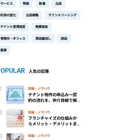
サービス
物販
飲食
出店
利用の変化
出店戦略
テナントリーシング
テナント賃貸経営
商業施設
事務所・オフィス
貸店舗探し
閉店
倉庫
POPULAR
人気の記事
知識・ノウハウ
テナント物件の申込み～契
約の流れを、仲介目線で解
説！
知識・ノウハウ
フランチャイズの仕組みか
らメリット・デメリットま
で、わかりやすく解説
知識・ノウハウ