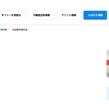
オファーを受取る
不動産会員検索
テナント検索
お役立ち情報
産用語集
中途解約違約金
】