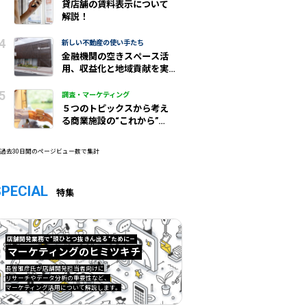
貸店舗の賃料表示について
解説！
新しい不動産の使い手たち
金融機関の空きスペース活
用、収益化と地域貢献を実
現/城北信金
調査・マーケティング
５つのトピックスから考え
る商業施設の“これから”
（前編）
 過去30日間のページビュー数で集計
SPECIAL
特集
店舗開発業務で”頭ひとつ抜きん出る”ために—
マーケティングのヒミツキチ
マーケティングのヒミツキチ">
長曽雅彦氏が店舗開発担当者向けに
リサーチやデータ分析の重要性など、
マーケティング活用について解説します。