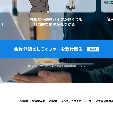
で
特別な不動産パイプが無くても
個
く！
魅力的な物件が見つかる！
会員登録をしてオファーを受け取る
無料
オファーサービスについての詳細はこちら
貸店舗
貸店舗用地
売店舗
インフォニスタのサービス
不動産会員検