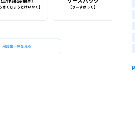
造作譲渡契約
リースバック
うさくじょうとけいやく】
【りーすばっく】
用語集一覧を見る