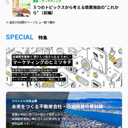
調査・マーケティング
５つのトピックスから考える商業施設の“これか
ら” （前編）
※ 過去30日間のページビュー数で集計
SPECIAL
特集
店舗開発業務で”頭ひとつ抜きん出る”ために—
マーケティングのヒミツキチ
マーケティングのヒミツキチ">
長曽雅彦氏が店舗開発担当者向けに
リサーチやデータ分析の重要性など、
マーケティング活用について解説します。
スペシャル対談企画
未来をつくる
不動産会社・店舗開発の最前線
不動産会社・店舗開発の最前線">
業績を伸ばし続ける全国の不動産会社や
店舗開発業務に携わる人々に焦点を当てた
特別企画です。