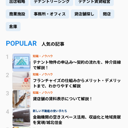
出店戦略
テナントリーシング
テナント賃貸経営
商業施設
事務所・オフィス
貸店舗探し
閉店
倉庫
POPULAR
人気の記事
知識・ノウハウ
テナント物件の申込み～契約の流れを、仲介目線
で解説！
知識・ノウハウ
フランチャイズの仕組みからメリット・デメリッ
トまで、わかりやすく解説
知識・ノウハウ
貸店舗の賃料表示について解説！
新しい不動産の使い手たち
金融機関の空きスペース活用、収益化と地域貢献
を実現/城北信金