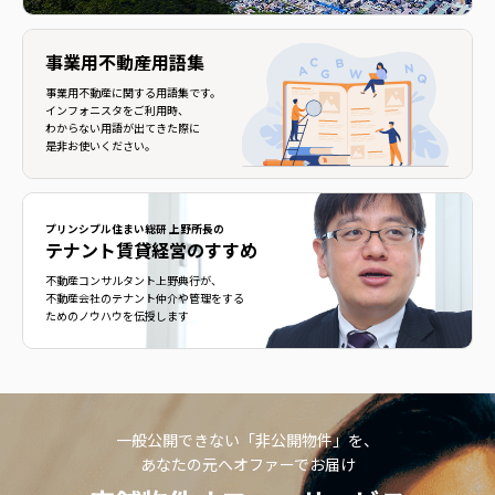
事業用不動産用語集
事業用不動産に関する用語集です。
インフォニスタをご利用時、
わからない用語が出てきた際に
是非お使いください。
プリンシプル住まい総研 上野所長の
テナント賃貸経営のすすめ
不動産コンサルタント上野典行が、
不動産会社のテナント仲介や管理をする
ためのノウハウを伝授します
一般公開できない「非公開物件」を、
あなたの元へオファーでお届け