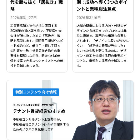
代を勝ち抜く「居抜き」戦
則：成功へ導く3つのポイ
略
ントと業種別注意点
2026年3月27日
2026年3月6日
工事費高騰と物件枯渇に直面する
店舗の開業における内装・外装のデ
2026年の貸店舗市場で、不動産仲介
ザインから施工までのプロセスは非
会社が勝ち抜くための「居抜き」戦
常に複雑で、専門的な知識も必要と
略を解説します。初期費用抑制やスピ
されます。「デザインは良いが使いに
ード成約など、借り手・貸し手双方
くい」「想定外の費用が発生した」
の利害を一致させる居抜き物件の重
といった失敗を避けるために、デザ
要性を理解しながら、新たな付加価
イン・施工を依頼する際の重要ポイ
値を提案できるスペシャリストへの転
ントと、業態別の注意点を解説しま
換を目指しましょう。
す。
特別コンテンツ向け情報
プリンシプル住まい総研 上野所長の
閉じる
閉じる
テナント賃貸経営のすすめ
不動産コンサルタント上野典行が、
不動産会社のテナント仲介や管理をする
ためのノウハウを伝授します