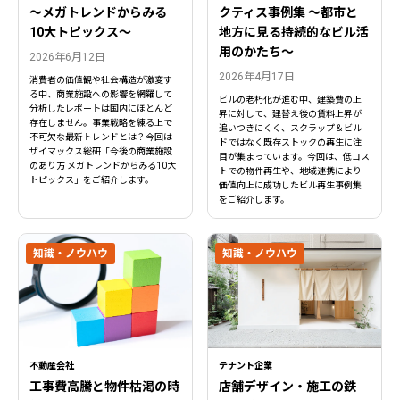
〜メガトレンドからみる
クティス事例集 ～都市と
10大トピックス〜
地方に見る持続的なビル活
用のかたち～
2026年6月12日
2026年4月17日
消費者の価値観や社会構造が激変す
る中、商業施設への影響を網羅して
ビルの老朽化が進む中、建築費の上
分析したレポートは国内にほとんど
昇に対して、建替え後の賃料上昇が
存在しません。事業戦略を練る上で
追いつきにくく、スクラップ＆ビル
不可欠な最新トレンドとは？今回は
ドではなく既存ストックの再生に注
ザイマックス総研「今後の商業施設
目が集まっています。今回は、低コス
のあり方 メガトレンドからみる10大
トでの物件再生や、地域連携により
トピックス」をご紹介します。
価値向上に成功したビル再生事例集
をご紹介します。
知識・ノウハウ
知識・ノウハウ
不動産会社
テナント企業
工事費高騰と物件枯渇の時
店舗デザイン・施工の鉄