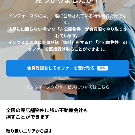
見つかりましたか？
インフォニスタには、一般に公開されている物件情報だけでな
く、
市場に出回らない 希少な「非公開物件」が会員間でやり取りさ
れています。
インフォニスタに会員登録（無料）をすると 「非公開物件」の
オファーを直接受け取ることができます。
会員登録をしてオファーを受け取る
無料
インフォニスタのサービスについてはこちら
全国の売店舗物件に強い不動産会社も
探すことができます
取り扱いエリアから探す