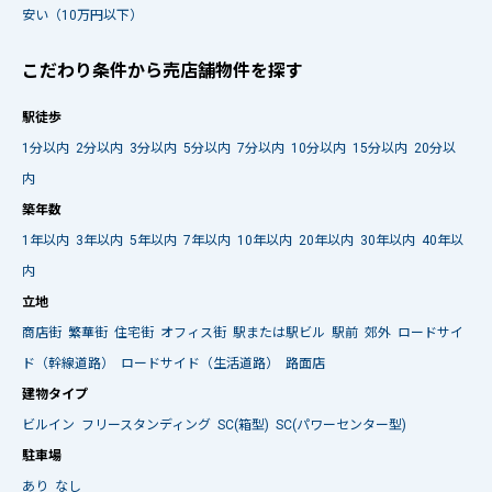
安い（10万円以下）
こだわり条件から売店舗物件を探す
駅徒歩
1分以内
2分以内
3分以内
5分以内
7分以内
10分以内
15分以内
20分以
内
築年数
1年以内
3年以内
5年以内
7年以内
10年以内
20年以内
30年以内
40年以
内
立地
商店街
繁華街
住宅街
オフィス街
駅または駅ビル
駅前
郊外
ロードサイ
ド（幹線道路）
ロードサイド（生活道路）
路面店
建物タイプ
ビルイン
フリースタンディング
SC(箱型)
SC(パワーセンター型)
駐車場
あり
なし