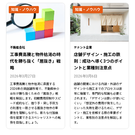
知識・ノウハウ
知識・ノウハウ
不動産会社
テナント企業
工事費高騰と物件枯渇の時
店舗デザイン・施工の鉄
代を勝ち抜く「居抜き」戦
則：成功へ導く3つのポイ
閉じる
略
ントと業種別注意点
閉じる
2026年3月27日
2026年3月6日
工事費高騰と物件枯渇に直面する
店舗の開業における内装・外装のデ
2026年の貸店舗市場で、不動産仲介
ザインから施工までのプロセスは非
会社が勝ち抜くための「居抜き」戦
常に複雑で、専門的な知識も必要と
略を解説します。初期費用抑制やスピ
されます。「デザインは良いが使いに
ード成約など、借り手・貸し手双方
くい」「想定外の費用が発生した」
の利害を一致させる居抜き物件の重
といった失敗を避けるために、デザ
要性を理解しながら、新たな付加価
イン・施工を依頼する際の重要ポイ
値を提案できるスペシャリストへの転
ントと、業態別の注意点を解説しま
換を目指しましょう。
す。