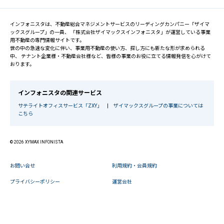
インフォニスタは、不動産総合マネジメントサービスのリーディングカンパニー「ザイマ
ックスグループ」の一員、 「株式会社ザイマックスインフォニスタ」が運営している事業
用不動産の専門情報サイトです。
世の中の急速な変化に伴い、事業用不動産の使い方、探し方にも新たな形が求められる
中、 テナント企業様・不動産会社様など、皆様の事業のお役に立てる情報発信を心がけて
おります。
インフォニスタの関連サービス
サテライトオフィスサービス「ZXY」
|
ザイマックスグループの事業については
こちら
© 2026 XYMAX INFONISTA
お問い合せ
利用規約・会員規約
プライバシーポリシー
運営会社
閉じる