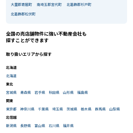
大里郡寄居町
南埼玉郡宮代町
北葛飾郡杉戸町
北葛飾郡松伏町
全国の売店舗物件に強い不動産会社も
探すことができます
取り扱いエリアから探す
北海道
北海道
東北
宮城県
青森県
岩手県
秋田県
山形県
福島県
関東
東京都
神奈川県
千葉県
埼玉県
茨城県
栃木県
群馬県
山梨県
北信越
新潟県
長野県
富山県
石川県
福井県