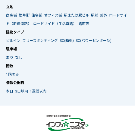
立地
商店街
繁華街
住宅街
オフィス街
駅または駅ビル
駅前
郊外
ロードサイ
ド（幹線道路）
ロードサイド（生活道路）
路面店
建物タイプ
ビルイン
フリースタンディング
SC(箱型)
SC(パワーセンター型)
駐車場
あり
なし
階数
1階のみ
情報公開日
本日
3日以内
1週間以内