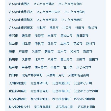
さいたま市西区
さいたま市北区
さいたま市大宮区
さいたま市見沼区
さいたま市中央区
さいたま市桜区
さいたま市浦和区
さいたま市南区
さいたま市緑区
さいたま市岩槻区
川越市
熊谷市
川口市
行田市
秩父市
所沢市
飯能市
加須市
本庄市
東松山市
春日部市
狭山市
羽生市
鴻巣市
深谷市
上尾市
草加市
越谷市
蕨市
戸田市
入間市
朝霞市
志木市
和光市
新座市
桶川市
久喜市
北本市
八潮市
富士見市
三郷市
蓮田市
坂戸市
幸手市
鶴ヶ島市
日高市
吉川市
ふじみ野市
白岡市
北足立郡伊奈町
入間郡三芳町
入間郡毛呂山町
入間郡越生町
比企郡滑川町
比企郡嵐山町
比企郡小川町
比企郡川島町
比企郡吉見町
比企郡鳩山町
比企郡ときがわ町
秩父郡横瀬町
秩父郡皆野町
秩父郡長瀞町
秩父郡小鹿野町
秩父郡東秩父村
児玉郡美里町
児玉郡神川町
児玉郡上里町