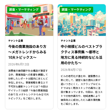
調査・マーケティング
調査・マーケティング
テナント企業
テナント企業
今後の商業施設のあり方
中小規模ビルのベストプラ
〜メガトレンドからみる
クティス事例集 ～都市と
10大トピックス〜
地方に見る持続的なビル活
用のかたち～
2026年6月12日
2026年4月17日
消費者の価値観や社会構造が激変す
る中、商業施設への影響を網羅して
ビルの老朽化が進む中、建築費の上
分析したレポートは国内にほとんど
昇に対して、建替え後の賃料上昇が
存在しません。事業戦略を練る上で
追いつきにくく、スクラップ＆ビル
不可欠な最新トレンドとは？今回は
ドではなく既存ストックの再生に注
ザイマックス総研「今後の商業施設
目が集まっています。今回は、低コス
のあり方 メガトレンドからみる10大
トでの物件再生や、地域連携により
トピックス」をご紹介します。
価値向上に成功したビル再生事例集
をご紹介します。