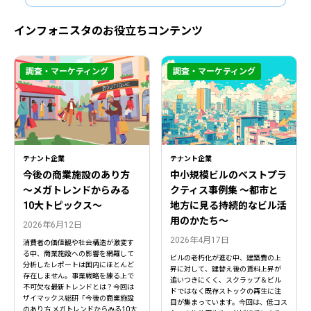
インフォニスタのお役立ちコンテンツ
調査・マーケティング
調査・マーケティング
テナント企業
テナント企業
今後の商業施設のあり方
中小規模ビルのベストプラ
〜メガトレンドからみる
クティス事例集 ～都市と
10大トピックス〜
地方に見る持続的なビル活
用のかたち～
2026年6月12日
2026年4月17日
消費者の価値観や社会構造が激変す
る中、商業施設への影響を網羅して
ビルの老朽化が進む中、建築費の上
分析したレポートは国内にほとんど
昇に対して、建替え後の賃料上昇が
存在しません。事業戦略を練る上で
追いつきにくく、スクラップ＆ビル
不可欠な最新トレンドとは？今回は
ドではなく既存ストックの再生に注
ザイマックス総研「今後の商業施設
目が集まっています。今回は、低コス
のあり方 メガトレンドからみる10大