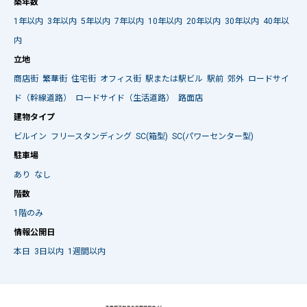
築年数
1年以内
3年以内
5年以内
7年以内
10年以内
20年以内
30年以内
40年以
内
立地
商店街
繁華街
住宅街
オフィス街
駅または駅ビル
駅前
郊外
ロードサイ
ド（幹線道路）
ロードサイド（生活道路）
路面店
建物タイプ
ビルイン
フリースタンディング
SC(箱型)
SC(パワーセンター型)
駐車場
あり
なし
階数
1階のみ
情報公開日
本日
3日以内
1週間以内