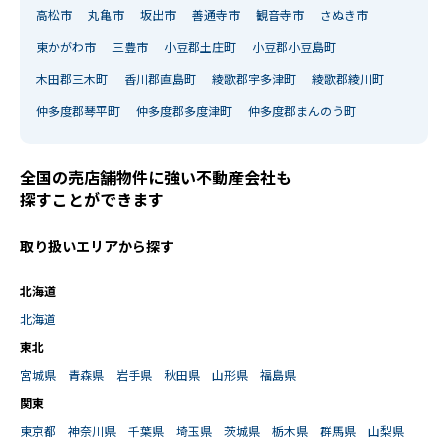
高松市
丸亀市
坂出市
善通寺市
観音寺市
さぬき市
東かがわ市
三豊市
小豆郡土庄町
小豆郡小豆島町
木田郡三木町
香川郡直島町
綾歌郡宇多津町
綾歌郡綾川町
仲多度郡琴平町
仲多度郡多度津町
仲多度郡まんのう町
全国の売店舗物件に強い不動産会社も
探すことができます
取り扱いエリアから探す
北海道
北海道
東北
宮城県
青森県
岩手県
秋田県
山形県
福島県
関東
東京都
神奈川県
千葉県
埼玉県
茨城県
栃木県
群馬県
山梨県