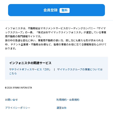
会員登録
無料
インフォニスタは、不動産総合マネジメントサービスのリーディングカンパニー「ザイマ
ックスグループ」の一員、 「株式会社ザイマックスインフォニスタ」が運営している事業
用不動産の専門情報サイトです。
世の中の急速な変化に伴い、事業用不動産の使い方、探し方にも新たな形が求められる
中、 テナント企業様・不動産会社様など、皆様の事業のお役に立てる情報発信を心がけて
おります。
インフォニスタの関連サービス
サテライトオフィスサービス「ZXY」
|
ザイマックスグループの事業については
こちら
© 2026 XYMAX INFONISTA
お問い合せ
利用規約・会員規約
プライバシーポリシー
運営会社