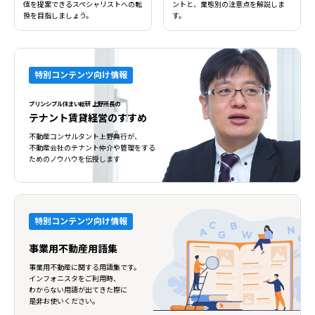
値を提案できるスペシャリストへの転
ントと、業態別の注意点を解説しま
換を目指しましょう。
す。
閉じる
閉じる
特別コンテンツ向け情報
プリンシプル住まい総研 上野所長の
テナント賃貸経営のすすめ
不動産コンサルタント上野典行が、
不動産会社のテナント仲介や管理をする
ためのノウハウを伝授します
特別コンテンツ向け情報
事業用不動産用語集
事業用不動産に関する用語集です。
インフォニスタをご利用時、
わからない用語が出てきた際に
是非お使いください。