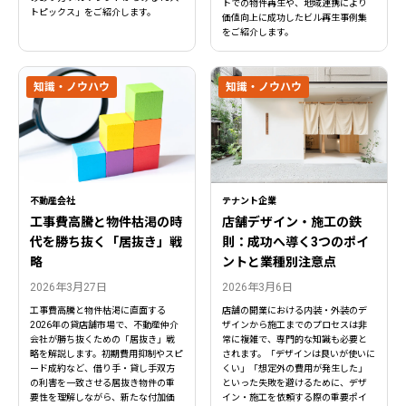
トでの物件再生や、地域連携により
トピックス」をご紹介します。
価値向上に成功したビル再生事例集
をご紹介します。
知識・ノウハウ
知識・ノウハウ
不動産会社
テナント企業
工事費高騰と物件枯渇の時
店舗デザイン・施工の鉄
代を勝ち抜く「居抜き」戦
則：成功へ導く3つのポイ
略
ントと業種別注意点
2026年3月27日
2026年3月6日
工事費高騰と物件枯渇に直面する
店舗の開業における内装・外装のデ
2026年の貸店舗市場で、不動産仲介
ザインから施工までのプロセスは非
会社が勝ち抜くための「居抜き」戦
常に複雑で、専門的な知識も必要と
略を解説します。初期費用抑制やスピ
されます。「デザインは良いが使いに
ード成約など、借り手・貸し手双方
くい」「想定外の費用が発生した」
の利害を一致させる居抜き物件の重
といった失敗を避けるために、デザ
要性を理解しながら、新たな付加価
イン・施工を依頼する際の重要ポイ