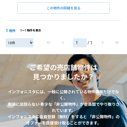
この物件の詳細を見る
1
物件
1〜1 物件を表示
/ 1
ご希望の売店舗物件は
見つかりましたか？
インフォニスタには、一般に公開されている物件情報だけでな
く、
市場に出回らない 希少な「非公開物件」が会員間でやり取りさ
れています。
インフォニスタに会員登録（無料）をすると 「非公開物件」の
オファーを直接受け取ることができます。