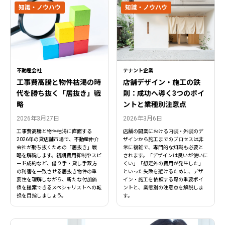
知識・ノウハウ
知識・ノウハウ
不動産会社
テナント企業
工事費高騰と物件枯渇の時
店舗デザイン・施工の鉄
代を勝ち抜く「居抜き」戦
則：成功へ導く3つのポイ
略
ントと業種別注意点
2026年3月27日
2026年3月6日
工事費高騰と物件枯渇に直面する
店舗の開業における内装・外装のデ
2026年の貸店舗市場で、不動産仲介
ザインから施工までのプロセスは非
会社が勝ち抜くための「居抜き」戦
常に複雑で、専門的な知識も必要と
略を解説します。初期費用抑制やスピ
されます。「デザインは良いが使いに
ード成約など、借り手・貸し手双方
くい」「想定外の費用が発生した」
の利害を一致させる居抜き物件の重
といった失敗を避けるために、デザ
要性を理解しながら、新たな付加価
イン・施工を依頼する際の重要ポイ
値を提案できるスペシャリストへの転
ントと、業態別の注意点を解説しま
換を目指しましょう。
す。