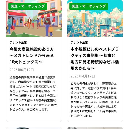
調査・マーケティング
調査・マーケティング
テナント企業
テナント企業
今後の商業施設のあり方
中小規模ビルのベストプラ
〜メガトレンドからみる
クティス事例集 ～都市と
10大トピックス〜
地方に見る持続的なビル活
用のかたち～
2026年6月12日
2026年4月17日
消費者の価値観や社会構造が激変す
る中、商業施設への影響を網羅して
ビルの老朽化が進む中、建築費の上
分析したレポートは国内にほとんど
昇に対して、建替え後の賃料上昇が
存在しません。事業戦略を練る上で
追いつきにくく、スクラップ＆ビル
不可欠な最新トレンドとは？今回は
ドではなく既存ストックの再生に注
ザイマックス総研「今後の商業施設
目が集まっています。今回は、低コス
のあり方 メガトレンドからみる10大
トでの物件再生や、地域連携により
トピックス」をご紹介します。
価値向上に成功したビル再生事例集
をご紹介します。
閉じる
閉じる