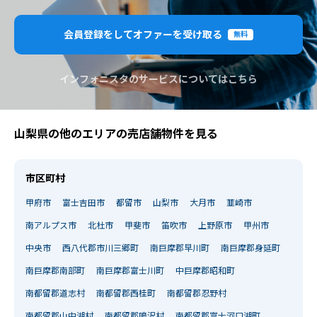
会員登録をしてオファーを受け取る
無料
インフォニスタのサービスについてはこちら
山梨県の他のエリアの売店舗物件を見る
市区町村
甲府市
富士吉田市
都留市
山梨市
大月市
韮崎市
南アルプス市
北杜市
甲斐市
笛吹市
上野原市
甲州市
中央市
西八代郡市川三郷町
南巨摩郡早川町
南巨摩郡身延町
南巨摩郡南部町
南巨摩郡富士川町
中巨摩郡昭和町
南都留郡道志村
南都留郡西桂町
南都留郡忍野村
南都留郡山中湖村
南都留郡鳴沢村
南都留郡富士河口湖町