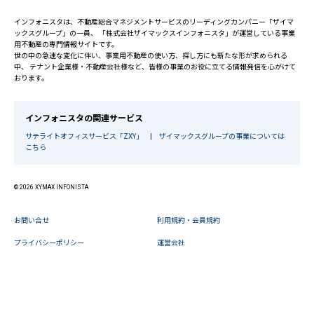
インフォニスタは、不動産総合マネジメントサービスのリーディングカンパニー「ザイマ
ックスグループ」の一員、 「株式会社ザイマックスインフォニスタ」が運営している事業
用不動産の専門情報サイトです。
世の中の急速な変化に伴い、事業用不動産の使い方、探し方にも新たな形が求められる
中、 テナント企業様・不動産会社様など、皆様の事業のお役に立てる情報発信を心がけて
おります。
インフォニスタの関連サービス
サテライトオフィスサービス「ZXY」
|
ザイマックスグループの事業については
こちら
© 2026 XYMAX INFONISTA
お問い合せ
利用規約・会員規約
プライバシーポリシー
運営会社
閉じる