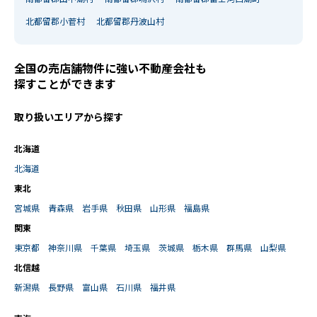
北都留郡小菅村
北都留郡丹波山村
全国の売店舗物件に強い不動産会社も
探すことができます
取り扱いエリアから探す
北海道
北海道
東北
宮城県
青森県
岩手県
秋田県
山形県
福島県
関東
東京都
神奈川県
千葉県
埼玉県
茨城県
栃木県
群馬県
山梨県
北信越
新潟県
長野県
富山県
石川県
福井県