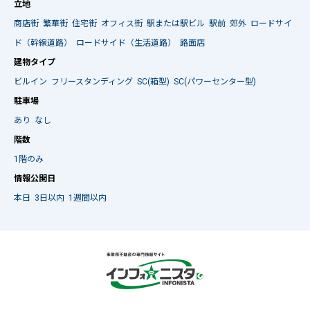
立地
商店街
繁華街
住宅街
オフィス街
駅または駅ビル
駅前
郊外
ロードサイ
ド（幹線道路）
ロードサイド（生活道路）
路面店
建物タイプ
ビルイン
フリースタンディング
SC(箱型)
SC(パワーセンター型)
駐車場
あり
なし
階数
1階のみ
情報公開日
本日
3日以内
1週間以内