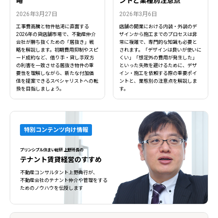
略
ントと業種別注意点
2026年3月27日
2026年3月6日
工事費高騰と物件枯渇に直面する
店舗の開業における内装・外装のデ
2026年の貸店舗市場で、不動産仲介
ザインから施工までのプロセスは非
会社が勝ち抜くための「居抜き」戦
常に複雑で、専門的な知識も必要と
略を解説します。初期費用抑制やスピ
されます。「デザインは良いが使いに
閉じる
閉じる
ード成約など、借り手・貸し手双方
くい」「想定外の費用が発生した」
の利害を一致させる居抜き物件の重
といった失敗を避けるために、デザ
要性を理解しながら、新たな付加価
イン・施工を依頼する際の重要ポイ
値を提案できるスペシャリストへの転
ントと、業態別の注意点を解説しま
換を目指しましょう。
す。
特別コンテンツ向け情報
プリンシプル住まい総研 上野所長の
テナント賃貸経営のすすめ
不動産コンサルタント上野典行が、
不動産会社のテナント仲介や管理をする
ためのノウハウを伝授します