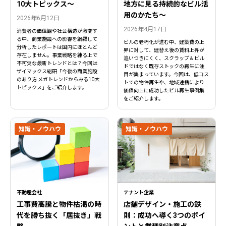
10大トピックス〜
地方に見る持続的なビル活
用のかたち～
2026年6月12日
2026年4月17日
消費者の価値観や社会構造が激変す
る中、商業施設への影響を網羅して
ビルの老朽化が進む中、建築費の上
分析したレポートは国内にほとんど
昇に対して、建替え後の賃料上昇が
存在しません。事業戦略を練る上で
追いつきにくく、スクラップ＆ビル
不可欠な最新トレンドとは？今回は
ドではなく既存ストックの再生に注
ザイマックス総研「今後の商業施設
目が集まっています。今回は、低コス
のあり方 メガトレンドからみる10大
トでの物件再生や、地域連携により
トピックス」をご紹介します。
価値向上に成功したビル再生事例集
をご紹介します。
知識・ノウハウ
知識・ノウハウ
不動産会社
テナント企業
工事費高騰と物件枯渇の時
店舗デザイン・施工の鉄
代を勝ち抜く「居抜き」戦
則：成功へ導く3つのポイ