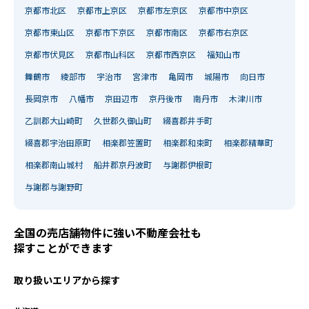
京都市北区
京都市上京区
京都市左京区
京都市中京区
京都市東山区
京都市下京区
京都市南区
京都市右京区
京都市伏見区
京都市山科区
京都市西京区
福知山市
舞鶴市
綾部市
宇治市
宮津市
亀岡市
城陽市
向日市
長岡京市
八幡市
京田辺市
京丹後市
南丹市
木津川市
乙訓郡大山崎町
久世郡久御山町
綴喜郡井手町
綴喜郡宇治田原町
相楽郡笠置町
相楽郡和束町
相楽郡精華町
相楽郡南山城村
船井郡京丹波町
与謝郡伊根町
与謝郡与謝野町
全国の売店舗物件に強い不動産会社も
探すことができます
取り扱いエリアから探す