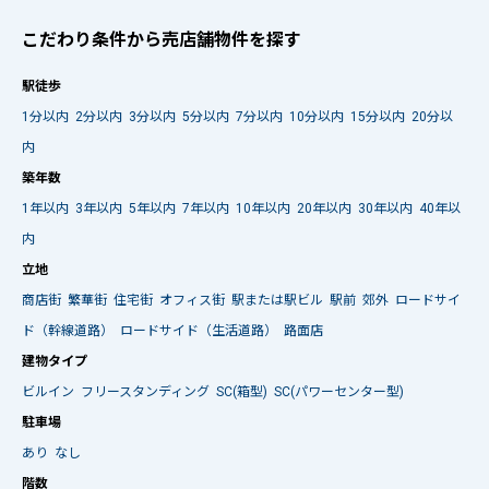
こだわり条件から売店舗物件を探す
駅徒歩
1分以内
2分以内
3分以内
5分以内
7分以内
10分以内
15分以内
20分以
内
築年数
1年以内
3年以内
5年以内
7年以内
10年以内
20年以内
30年以内
40年以
内
立地
商店街
繁華街
住宅街
オフィス街
駅または駅ビル
駅前
郊外
ロードサイ
ド（幹線道路）
ロードサイド（生活道路）
路面店
建物タイプ
ビルイン
フリースタンディング
SC(箱型)
SC(パワーセンター型)
駐車場
あり
なし
階数