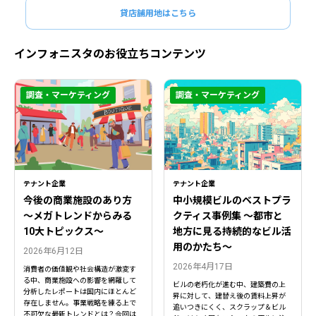
貸店舗用地はこちら
インフォニスタのお役立ちコンテンツ
調査・マーケティング
調査・マーケティング
テナント企業
テナント企業
今後の商業施設のあり方
中小規模ビルのベストプラ
〜メガトレンドからみる
クティス事例集 ～都市と
10大トピックス〜
地方に見る持続的なビル活
用のかたち～
2026年6月12日
2026年4月17日
消費者の価値観や社会構造が激変す
る中、商業施設への影響を網羅して
ビルの老朽化が進む中、建築費の上
分析したレポートは国内にほとんど
昇に対して、建替え後の賃料上昇が
存在しません。事業戦略を練る上で
追いつきにくく、スクラップ＆ビル
不可欠な最新トレンドとは？今回は