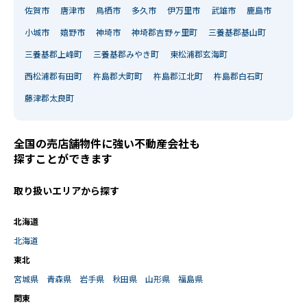
佐賀市
唐津市
鳥栖市
多久市
伊万里市
武雄市
鹿島市
小城市
嬉野市
神埼市
神埼郡吉野ヶ里町
三養基郡基山町
三養基郡上峰町
三養基郡みやき町
東松浦郡玄海町
西松浦郡有田町
杵島郡大町町
杵島郡江北町
杵島郡白石町
藤津郡太良町
全国の売店舗物件に強い不動産会社も
探すことができます
取り扱いエリアから探す
北海道
北海道
東北
宮城県
青森県
岩手県
秋田県
山形県
福島県
関東