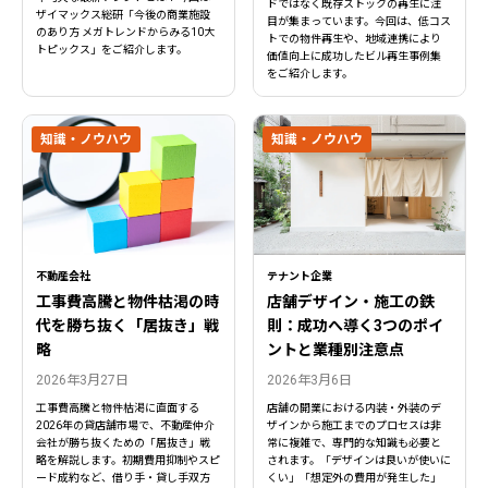
ドではなく既存ストックの再生に注
ザイマックス総研「今後の商業施設
目が集まっています。今回は、低コス
のあり方 メガトレンドからみる10大
トでの物件再生や、地域連携により
トピックス」をご紹介します。
価値向上に成功したビル再生事例集
をご紹介します。
知識・ノウハウ
知識・ノウハウ
不動産会社
テナント企業
工事費高騰と物件枯渇の時
店舗デザイン・施工の鉄
代を勝ち抜く「居抜き」戦
則：成功へ導く3つのポイ
略
ントと業種別注意点
2026年3月27日
2026年3月6日
工事費高騰と物件枯渇に直面する
店舗の開業における内装・外装のデ
2026年の貸店舗市場で、不動産仲介
ザインから施工までのプロセスは非
会社が勝ち抜くための「居抜き」戦
常に複雑で、専門的な知識も必要と
略を解説します。初期費用抑制やスピ
されます。「デザインは良いが使いに
ード成約など、借り手・貸し手双方
くい」「想定外の費用が発生した」