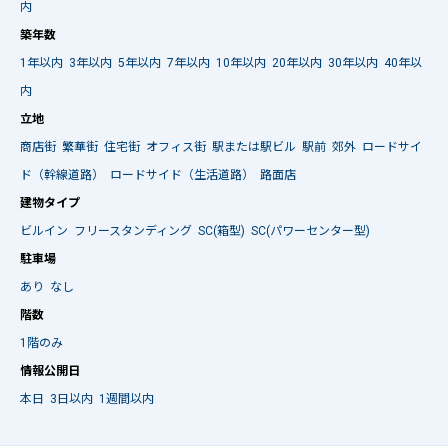
内
築年数
1年以内
3年以内
5年以内
7年以内
10年以内
20年以内
30年以内
40年以
内
立地
商店街
繁華街
住宅街
オフィス街
駅または駅ビル
駅前
郊外
ロードサイ
ド（幹線道路）
ロードサイド（生活道路）
路面店
建物タイプ
ビルイン
フリースタンディング
SC(箱型)
SC(パワーセンター型)
駐車場
あり
なし
階数
1階のみ
情報公開日
本日
3日以内
1週間以内