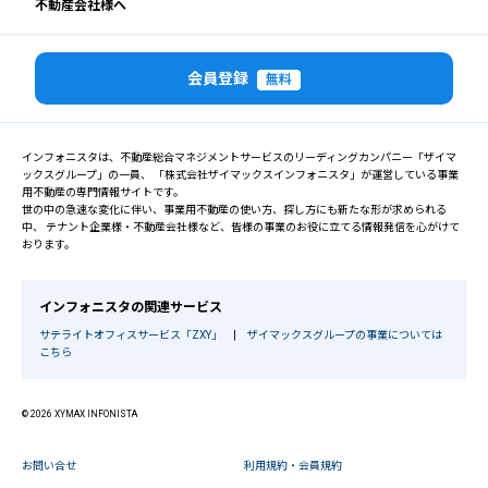
不動産会社様へ
会員登録
無料
インフォニスタは、不動産総合マネジメントサービスのリーディングカンパニー「ザイマ
ックスグループ」の一員、 「株式会社ザイマックスインフォニスタ」が運営している事業
用不動産の専門情報サイトです。
世の中の急速な変化に伴い、事業用不動産の使い方、探し方にも新たな形が求められる
中、 テナント企業様・不動産会社様など、皆様の事業のお役に立てる情報発信を心がけて
おります。
インフォニスタの関連サービス
サテライトオフィスサービス「ZXY」
|
ザイマックスグループの事業については
こちら
© 2026 XYMAX INFONISTA
お問い合せ
利用規約・会員規約