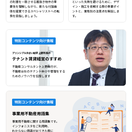
の利害を一致させる居抜き物件の重
といった失敗を避けるために、デザ
要性を理解しながら、新たな付加価
イン・施工を依頼する際の重要ポイ
値を提案できるスペシャリストへの転
ントと、業態別の注意点を解説しま
閉じる
閉じる
換を目指しましょう。
す。
特別コンテンツ向け情報
プリンシプル住まい総研 上野所長の
テナント賃貸経営のすすめ
不動産コンサルタント上野典行が、
不動産会社のテナント仲介や管理をする
ためのノウハウを伝授します
特別コンテンツ向け情報
事業用不動産用語集
事業用不動産に関する用語集です。
インフォニスタをご利用時、
わからない用語が出てきた際に