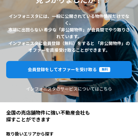
見つかりましたか？
インフォニスタには、一般に公開されている物件情報だけでな
く、
市場に出回らない 希少な「非公開物件」が会員間でやり取りさ
れています。
インフォニスタに会員登録（無料）をすると 「非公開物件」の
オファーを直接受け取ることができます。
会員登録をしてオファーを受け取る
無料
インフォニスタのサービスについてはこちら
全国の売店舗物件に強い不動産会社も
探すことができます
取り扱いエリアから探す