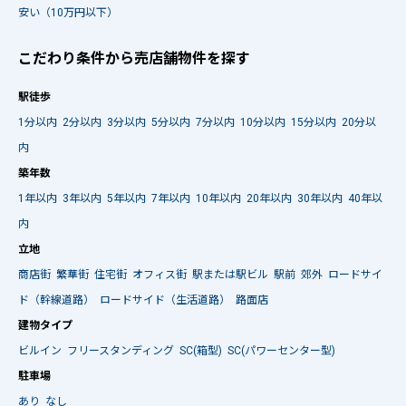
安い（10万円以下）
こだわり条件から売店舗物件を探す
駅徒歩
1分以内
2分以内
3分以内
5分以内
7分以内
10分以内
15分以内
20分以
内
築年数
1年以内
3年以内
5年以内
7年以内
10年以内
20年以内
30年以内
40年以
内
立地
商店街
繁華街
住宅街
オフィス街
駅または駅ビル
駅前
郊外
ロードサイ
ド（幹線道路）
ロードサイド（生活道路）
路面店
建物タイプ
ビルイン
フリースタンディング
SC(箱型)
SC(パワーセンター型)
駐車場
あり
なし