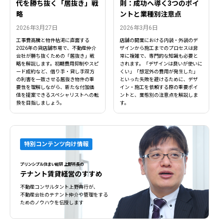
代を勝ち抜く「居抜き」戦
則：成功へ導く3つのポイ
略
ントと業種別注意点
2026年3月27日
2026年3月6日
工事費高騰と物件枯渇に直面する
店舗の開業における内装・外装のデ
2026年の貸店舗市場で、不動産仲介
ザインから施工までのプロセスは非
会社が勝ち抜くための「居抜き」戦
常に複雑で、専門的な知識も必要と
略を解説します。初期費用抑制やスピ
されます。「デザインは良いが使いに
ード成約など、借り手・貸し手双方
くい」「想定外の費用が発生した」
の利害を一致させる居抜き物件の重
といった失敗を避けるために、デザ
要性を理解しながら、新たな付加価
イン・施工を依頼する際の重要ポイ
値を提案できるスペシャリストへの転
ントと、業態別の注意点を解説しま
換を目指しましょう。
す。
特別コンテンツ向け情報
プリンシプル住まい総研 上野所長の
閉じる
閉じる
テナント賃貸経営のすすめ
不動産コンサルタント上野典行が、
不動産会社のテナント仲介や管理をする
ためのノウハウを伝授します