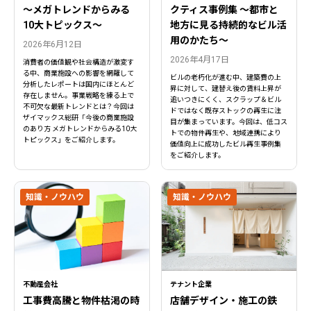
〜メガトレンドからみる
クティス事例集 ～都市と
10大トピックス〜
地方に見る持続的なビル活
用のかたち～
2026年6月12日
2026年4月17日
消費者の価値観や社会構造が激変す
る中、商業施設への影響を網羅して
ビルの老朽化が進む中、建築費の上
分析したレポートは国内にほとんど
昇に対して、建替え後の賃料上昇が
存在しません。事業戦略を練る上で
追いつきにくく、スクラップ＆ビル
不可欠な最新トレンドとは？今回は
ドではなく既存ストックの再生に注
ザイマックス総研「今後の商業施設
目が集まっています。今回は、低コス
のあり方 メガトレンドからみる10大
トでの物件再生や、地域連携により
トピックス」をご紹介します。
価値向上に成功したビル再生事例集
をご紹介します。
知識・ノウハウ
知識・ノウハウ
不動産会社
テナント企業
工事費高騰と物件枯渇の時
店舗デザイン・施工の鉄