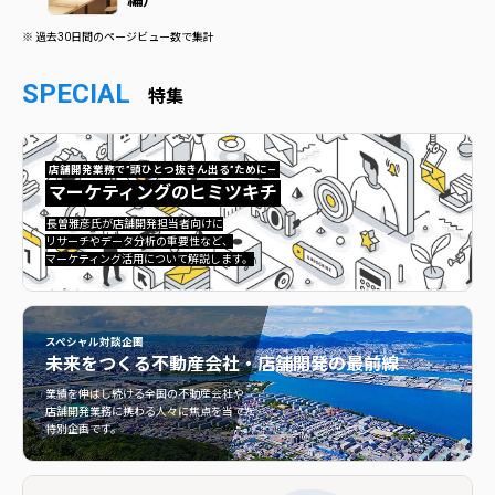
※ 過去30日間のページビュー数で集計
SPECIAL
特集
店舗開発業務で”頭ひとつ抜きん出る”ために—
マーケティングのヒミツキチ
マーケティングのヒミツキチ">
長曽雅彦氏が店舗開発担当者向けに
リサーチやデータ分析の重要性など、
マーケティング活用について解説します。
スペシャル対談企画
未来をつくる
不動産会社・店舗開発の最前線
不動産会社・店舗開発の最前線">
業績を伸ばし続ける全国の不動産会社や
店舗開発業務に携わる人々に焦点を当てた
特別企画です。