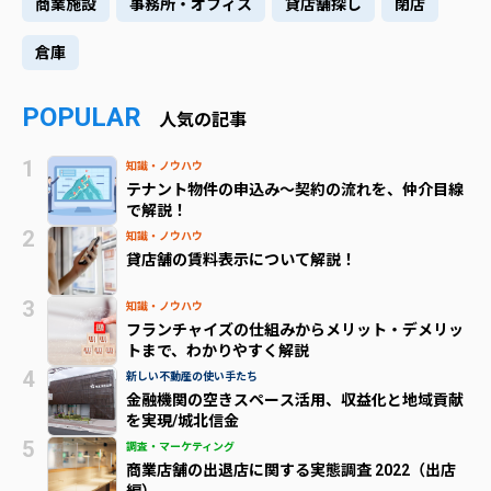
商業施設
事務所・オフィス
貸店舗探し
閉店
倉庫
POPULAR
人気の記事
知識・ノウハウ
テナント物件の申込み～契約の流れを、仲介目線
で解説！
知識・ノウハウ
貸店舗の賃料表示について解説！
知識・ノウハウ
フランチャイズの仕組みからメリット・デメリッ
トまで、わかりやすく解説
新しい不動産の使い手たち
金融機関の空きスペース活用、収益化と地域貢献
を実現/城北信金
調査・マーケティング
商業店舗の出退店に関する実態調査 2022（出店
編）