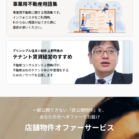
事業用不動産用語集
事業用不動産に関する用語集です。
インフォニスタをご利用時、
わからない用語が出てきた際に
是非お使いください。
プリンシプル住まい総研 上野所長の
テナント賃貸経営のすすめ
不動産コンサルタント上野典行が、
不動産会社のテナント仲介や管理をする
ためのノウハウを伝授します
一般公開できない「非公開物件」を、
あなたの元へオファーでお届け
店舗物件オファーサービス