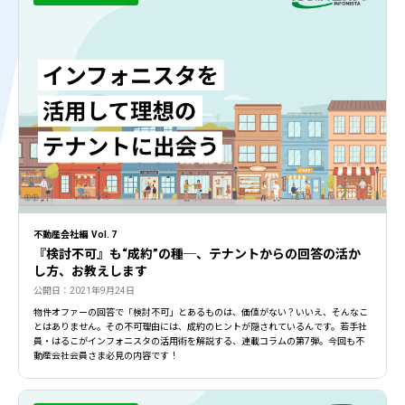
不動産会社編 Vol. 7
『検討不可』も“成約”の種─、テナントからの回答の活か
し方、お教えします
公開日：2021年9月24日
物件オファーの回答で「検討不可」とあるものは、価値がない？いいえ、そんなこ
とはありません。その不可理由には、成約のヒントが隠されているんです。若手社
員・はるこがインフォニスタの活用術を解説する、連載コラムの第7弾。今回も不
動産会社会員さま必見の内容です！