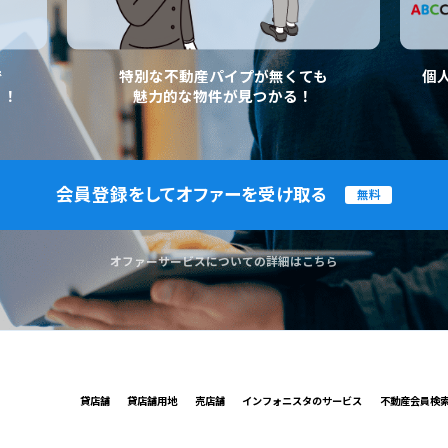
で
特別な不動産パイプが無くても
個
く！
魅力的な物件が見つかる！
会員登録をしてオファーを受け取る
無料
オファーサービスについての詳細はこちら
貸店舗
貸店舗用地
売店舗
インフォニスタのサービス
不動産会員検