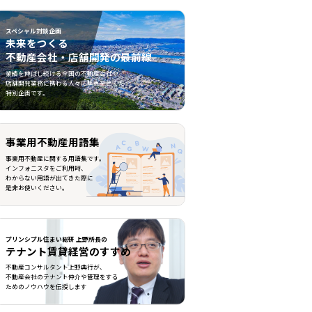
スペシャル対談企画
未来をつくる
不動産会社・店舗開発の最前線
不動産会社・店舗開発の最前線">
業績を伸ばし続ける全国の不動産会社や
店舗開発業務に携わる人々に焦点を当てた
特別企画です。
事業用不動産用語集
事業用不動産に関する用語集です。
インフォニスタをご利用時、
わからない用語が出てきた際に
是非お使いください。
プリンシプル住まい総研 上野所長の
テナント賃貸経営のすすめ
不動産コンサルタント上野典行が、
不動産会社のテナント仲介や管理をする
ためのノウハウを伝授します