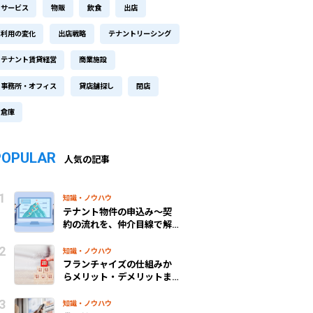
サービス
物販
飲食
出店
利用の変化
出店戦略
テナントリーシング
テナント賃貸経営
商業施設
事務所・オフィス
貸店舗探し
閉店
倉庫
POPULAR
人気の記事
知識・ノウハウ
テナント物件の申込み～契
約の流れを、仲介目線で解
説！
知識・ノウハウ
フランチャイズの仕組みか
らメリット・デメリットま
で、わかりやすく解説
知識・ノウハウ