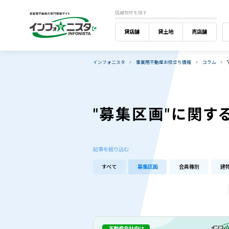
店舗物件を探す
貸店舗
貸土地
売店舗
インフォニスタ
事業用不動産お役立ち情報
コラム
"募集区画"に関す
記事を絞り込む
すべて
募集区画
会員種別
建
不動産会社向け