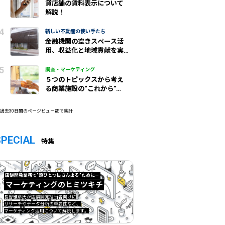
貸店舗の賃料表示について
解説！
新しい不動産の使い手たち
金融機関の空きスペース活
用、収益化と地域貢献を実
現/城北信金
調査・マーケティング
５つのトピックスから考え
る商業施設の“これから”
（前編）
 過去30日間のページビュー数で集計
SPECIAL
特集
店舗開発業務で”頭ひとつ抜きん出る”ために—
マーケティングのヒミツキチ
マーケティングのヒミツキチ">
長曽雅彦氏が店舗開発担当者向けに
リサーチやデータ分析の重要性など、
マーケティング活用について解説します。