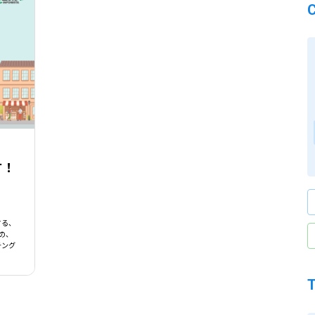
す！
する、
の、
チング