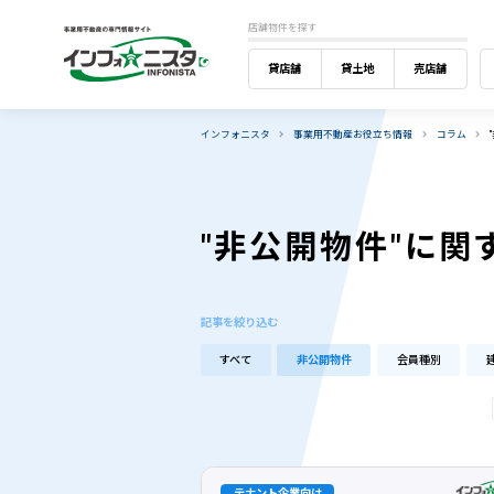
店舗物件を探す
貸店舗
貸土地
売店舗
インフォニスタ
事業用不動産お役立ち情報
コラム
"非公開物件"に関
記事を絞り込む
すべて
非公開物件
会員種別
テナント企業向け