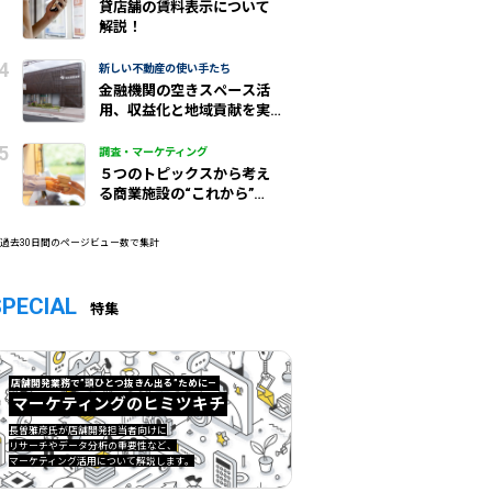
貸店舗の賃料表示について
解説！
新しい不動産の使い手たち
金融機関の空きスペース活
用、収益化と地域貢献を実
現/城北信金
調査・マーケティング
５つのトピックスから考え
る商業施設の“これから”
（前編）
 過去30日間のページビュー数で集計
SPECIAL
特集
店舗開発業務で”頭ひとつ抜きん出る”ために—
マーケティングのヒミツキチ
マーケティングのヒミツキチ">
長曽雅彦氏が店舗開発担当者向けに
リサーチやデータ分析の重要性など、
マーケティング活用について解説します。