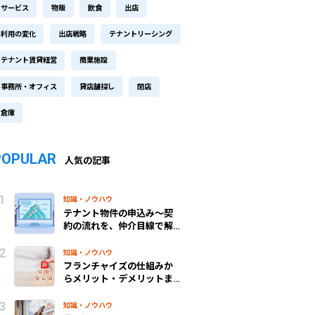
サービス
物販
飲食
出店
利用の変化
出店戦略
テナントリーシング
テナント賃貸経営
商業施設
事務所・オフィス
貸店舗探し
閉店
倉庫
POPULAR
人気の記事
知識・ノウハウ
テナント物件の申込み～契
約の流れを、仲介目線で解
説！
知識・ノウハウ
フランチャイズの仕組みか
らメリット・デメリットま
で、わかりやすく解説
知識・ノウハウ