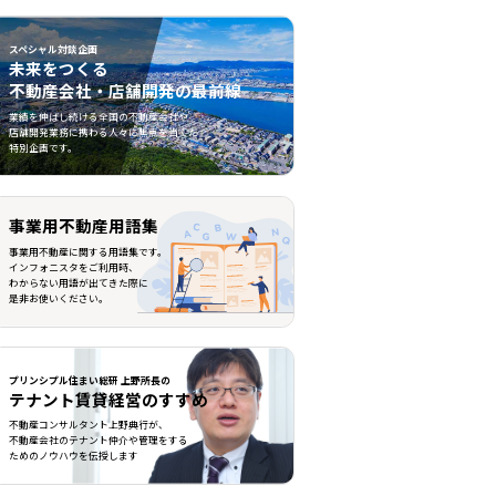
スペシャル対談企画
未来をつくる
不動産会社・店舗開発の最前線
不動産会社・店舗開発の最前線">
業績を伸ばし続ける全国の不動産会社や
店舗開発業務に携わる人々に焦点を当てた
特別企画です。
事業用不動産用語集
事業用不動産に関する用語集です。
インフォニスタをご利用時、
わからない用語が出てきた際に
是非お使いください。
プリンシプル住まい総研 上野所長の
テナント賃貸経営のすすめ
不動産コンサルタント上野典行が、
不動産会社のテナント仲介や管理をする
ためのノウハウを伝授します