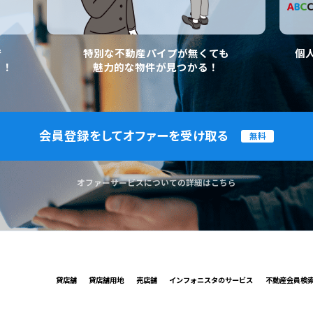
で
特別な不動産パイプが無くても
個
く！
魅力的な物件が見つかる！
会員登録をしてオファーを受け取る
無料
オファーサービスについての詳細はこちら
貸店舗
貸店舗用地
売店舗
インフォニスタのサービス
不動産会員検