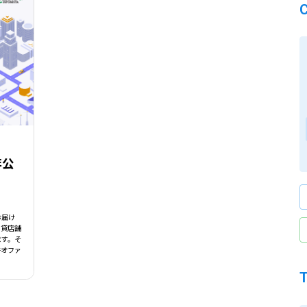
非公
お届け
 貸店舗
ます。そ
件オファ