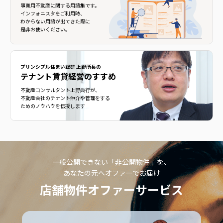
事業用不動産に関する用語集です。
インフォニスタをご利用時、
わからない用語が出てきた際に
是非お使いください。
プリンシプル住まい総研 上野所長の
テナント賃貸経営のすすめ
不動産コンサルタント上野典行が、
不動産会社のテナント仲介や管理をする
ためのノウハウを伝授します
一般公開できない「非公開物件」を、
あなたの元へオファーでお届け
店舗物件オファーサービス