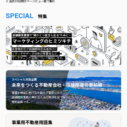
※ 過去30日間のページビュー数で集計
SPECIAL
特集
店舗開発業務で”頭ひとつ抜きん出る”ために—
マーケティングのヒミツキチ
マーケティングのヒミツキチ">
長曽雅彦氏が店舗開発担当者向けに
リサーチやデータ分析の重要性など、
マーケティング活用について解説します。
スペシャル対談企画
未来をつくる
不動産会社・店舗開発の最前線
不動産会社・店舗開発の最前線">
業績を伸ばし続ける全国の不動産会社や
店舗開発業務に携わる人々に焦点を当てた
特別企画です。
事業用不動産用語集