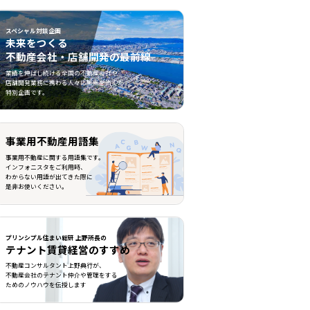
スペシャル対談企画
未来をつくる
不動産会社・店舗開発の最前線
不動産会社・店舗開発の最前線">
業績を伸ばし続ける全国の不動産会社や
店舗開発業務に携わる人々に焦点を当てた
特別企画です。
事業用不動産用語集
事業用不動産に関する用語集です。
インフォニスタをご利用時、
わからない用語が出てきた際に
是非お使いください。
プリンシプル住まい総研 上野所長の
テナント賃貸経営のすすめ
不動産コンサルタント上野典行が、
不動産会社のテナント仲介や管理をする
ためのノウハウを伝授します