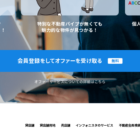
で
特別な不動産パイプが無くても
個
く！
魅力的な物件が見つかる！
会員登録をしてオファーを受け取る
無料
オファーサービスについての詳細はこちら
貸店舗
貸店舗用地
売店舗
インフォニスタのサービス
不動産会員検