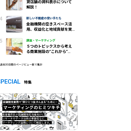
貸店舗の賃料表示について
解説！
新しい不動産の使い手たち
金融機関の空きスペース活
用、収益化と地域貢献を実
現/城北信金
調査・マーケティング
５つのトピックスから考え
る商業施設の“これから”
（前編）
 過去30日間のページビュー数で集計
SPECIAL
特集
店舗開発業務で”頭ひとつ抜きん出る”ために—
マーケティングのヒミツキチ
マーケティングのヒミツキチ">
長曽雅彦氏が店舗開発担当者向けに
リサーチやデータ分析の重要性など、
マーケティング活用について解説します。