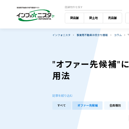
店舗物件を探す
貸店舗
貸土地
売店舗
インフォニスタ
事業用不動産お役立ち情報
コラム
"オファー先候補"
用法
記事を絞り込む
すべて
オファー先候補
会員種別