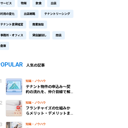
サービス
物販
飲食
出店
利用の変化
出店戦略
テナントリーシング
テナント賃貸経営
商業施設
事務所・オフィス
貸店舗探し
閉店
倉庫
POPULAR
人気の記事
知識・ノウハウ
テナント物件の申込み～契
約の流れを、仲介目線で解
説！
知識・ノウハウ
フランチャイズの仕組みか
らメリット・デメリットま
で、わかりやすく解説
知識・ノウハウ