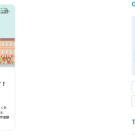
す！
しくお
は、
物件登録