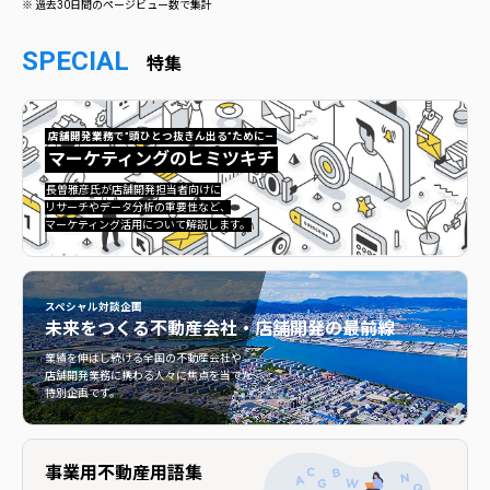
※ 過去30日間のページビュー数で集計
SPECIAL
特集
店舗開発業務で”頭ひとつ抜きん出る”ために—
マーケティングのヒミツキチ
マーケティングのヒミツキチ">
長曽雅彦氏が店舗開発担当者向けに
リサーチやデータ分析の重要性など、
マーケティング活用について解説します。
スペシャル対談企画
未来をつくる
不動産会社・店舗開発の最前線
不動産会社・店舗開発の最前線">
業績を伸ばし続ける全国の不動産会社や
店舗開発業務に携わる人々に焦点を当てた
特別企画です。
事業用不動産用語集