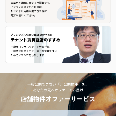
事業用不動産に関する用語集です。
インフォニスタをご利用時、
わからない用語が出てきた際に
是非お使いください。
プリンシプル住まい総研 上野所長の
テナント賃貸経営のすすめ
不動産コンサルタント上野典行が、
不動産会社のテナント仲介や管理をする
ためのノウハウを伝授します
一般公開できない「非公開物件」を、
あなたの元へオファーでお届け
店舗物件オファーサービス