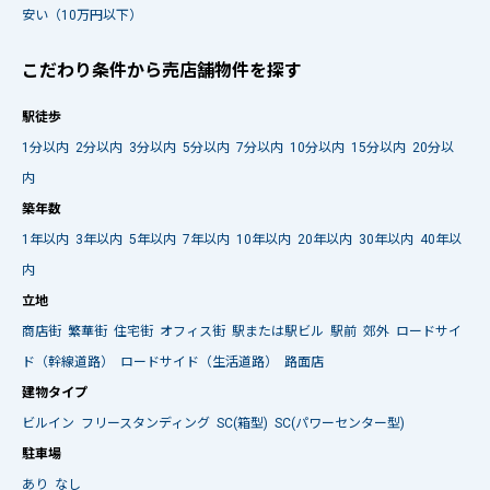
安い（10万円以下）
こだわり条件から売店舗物件を探す
駅徒歩
1分以内
2分以内
3分以内
5分以内
7分以内
10分以内
15分以内
20分以
内
築年数
1年以内
3年以内
5年以内
7年以内
10年以内
20年以内
30年以内
40年以
内
立地
商店街
繁華街
住宅街
オフィス街
駅または駅ビル
駅前
郊外
ロードサイ
ド（幹線道路）
ロードサイド（生活道路）
路面店
建物タイプ
ビルイン
フリースタンディング
SC(箱型)
SC(パワーセンター型)
駐車場
あり
なし