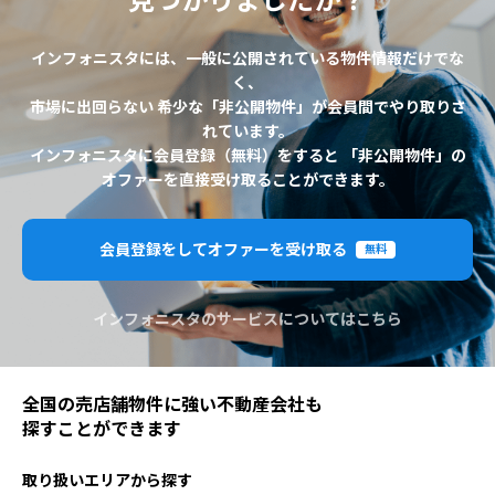
見つかりましたか？
インフォニスタには、一般に公開されている物件情報だけでな
く、
市場に出回らない 希少な「非公開物件」が会員間でやり取りさ
れています。
インフォニスタに会員登録（無料）をすると 「非公開物件」の
オファーを直接受け取ることができます。
会員登録をしてオファーを受け取る
無料
インフォニスタのサービスについてはこちら
全国の売店舗物件に強い不動産会社も
探すことができます
取り扱いエリアから探す