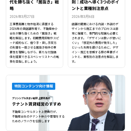
代を勝ち抜く「居抜き」戦
則：成功へ導く3つのポイ
略
ントと業種別注意点
2026年3月27日
2026年3月6日
工事費高騰と物件枯渇に直面する
店舗の開業における内装・外装のデ
2026年の貸店舗市場で、不動産仲介
ザインから施工までのプロセスは非
会社が勝ち抜くための「居抜き」戦
常に複雑で、専門的な知識も必要と
略を解説します。初期費用抑制やスピ
されます。「デザインは良いが使いに
ード成約など、借り手・貸し手双方
くい」「想定外の費用が発生した」
の利害を一致させる居抜き物件の重
といった失敗を避けるために、デザ
要性を理解しながら、新たな付加価
イン・施工を依頼する際の重要ポイ
値を提案できるスペシャリストへの転
ントと、業態別の注意点を解説しま
換を目指しましょう。
す。
特別コンテンツ向け情報
プリンシプル住まい総研 上野所長の
閉じる
閉じる
テナント賃貸経営のすすめ
不動産コンサルタント上野典行が、
不動産会社のテナント仲介や管理をする
ためのノウハウを伝授します