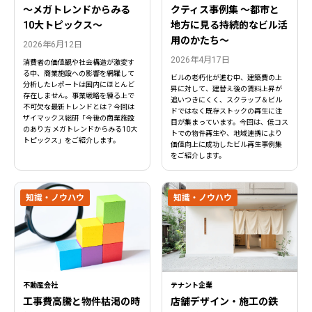
〜メガトレンドからみる
クティス事例集 ～都市と
10大トピックス〜
地方に見る持続的なビル活
用のかたち～
2026年6月12日
2026年4月17日
消費者の価値観や社会構造が激変す
る中、商業施設への影響を網羅して
ビルの老朽化が進む中、建築費の上
分析したレポートは国内にほとんど
昇に対して、建替え後の賃料上昇が
存在しません。事業戦略を練る上で
追いつきにくく、スクラップ＆ビル
不可欠な最新トレンドとは？今回は
ドではなく既存ストックの再生に注
ザイマックス総研「今後の商業施設
目が集まっています。今回は、低コス
のあり方 メガトレンドからみる10大
トでの物件再生や、地域連携により
トピックス」をご紹介します。
価値向上に成功したビル再生事例集
をご紹介します。
知識・ノウハウ
知識・ノウハウ
不動産会社
テナント企業
工事費高騰と物件枯渇の時
店舗デザイン・施工の鉄