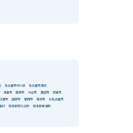
区
名古屋市中川区
名古屋市港区
津島市
碧南市
刈谷市
豊田市
安城市
日進市
田原市
愛西市
清須市
北名古屋市
島村
知多郡阿久比町
知多郡東浦町