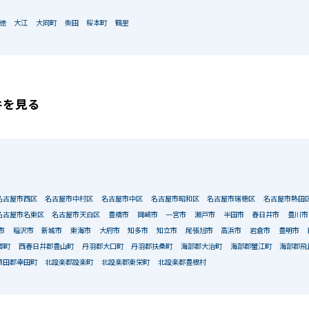
徳
大江
大同町
柴田
桜本町
鶴里
件を見る
名古屋市西区
名古屋市中村区
名古屋市中区
名古屋市昭和区
名古屋市瑞穂区
名古屋市熱田
名古屋市名東区
名古屋市天白区
豊橋市
岡崎市
一宮市
瀬戸市
半田市
春日井市
豊川市
市
稲沢市
新城市
東海市
大府市
知多市
知立市
尾張旭市
高浜市
岩倉市
豊明市
郷町
西春日井郡豊山町
丹羽郡大口町
丹羽郡扶桑町
海部郡大治町
海部郡蟹江町
海部郡飛
額田郡幸田町
北設楽郡設楽町
北設楽郡東栄町
北設楽郡豊根村