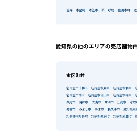
笠寺
本星崎
本笠寺
桜
呼続
豊田本町
道
愛知県の他のエリアの売店舗物
市区町村
名古屋市千種区
名古屋市東区
名古屋市北区
名古屋市南区
名古屋市守山区
名古屋市緑区
西尾市
蒲郡市
犬山市
常滑市
江南市
小牧
弥富市
みよし市
あま市
長久手市
愛知郡東
知多郡南知多町
知多郡美浜町
知多郡武豊町