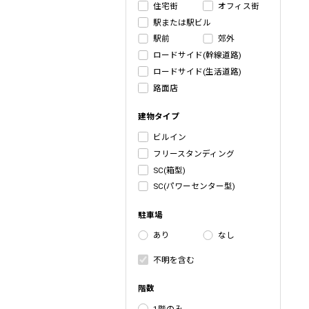
住宅街
オフィス街
駅または駅ビル
駅前
郊外
ロードサイド(幹線道路)
ロードサイド(生活道路)
路面店
建物タイプ
ビルイン
フリースタンディング
SC(箱型)
SC(パワーセンター型)
駐車場
あり
なし
不明を含む
階数
1階のみ