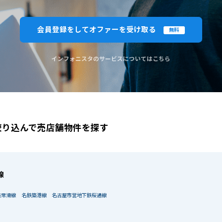
閉じる
閉じる
この条
会員登録をしてオファーを受け取る
無料
ものを全て選択してください。（例：「JR山手線 新宿駅」と「小田急線 新宿駅」では検索結果が異なる場合
インフォニスタのサービスについてはこちら
絞り込んで売店舗物件を探す
線
鉄常滑線
名鉄築港線
名古屋市営地下鉄桜通線