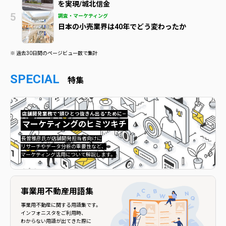
を実現/城北信金
調査・マーケティング
日本の小売業界は40年でどう変わったか
※ 過去30日間のページビュー数で集計
SPECIAL
特集
店舗開発業務で”頭ひとつ抜きん出る”ために—
マーケティングのヒミツキチ
マーケティングのヒミツキチ">
長曽雅彦氏が店舗開発担当者向けに
リサーチやデータ分析の重要性など、
マーケティング活用について解説します。
事業用不動産用語集
事業用不動産に関する用語集です。
インフォニスタをご利用時、
わからない用語が出てきた際に