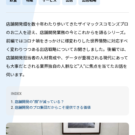
飲食
物販
サービス
出店
出店戦略
店舗開発畑を数十年わたり歩いてきたザイマックスコモンズプロ
のお二人を迎え、店舗開発業務の今とこれからを語るシリーズ。
前編ではコロナ禍をきっかけに様変わりした世界情勢に対応すべ
く変わりつつある出店戦略についてお聞きしました。後編では、
店舗開発担当者の人材育成や、データが重視される現代にあって
も大事だとされる業界独自の人脈など“人”に焦点を当てたお話を
伺います。
INDEX
1.
店舗開発の“顔”が減っている？
2.
店舗開発のプロ集団だからこそ提供できる価値