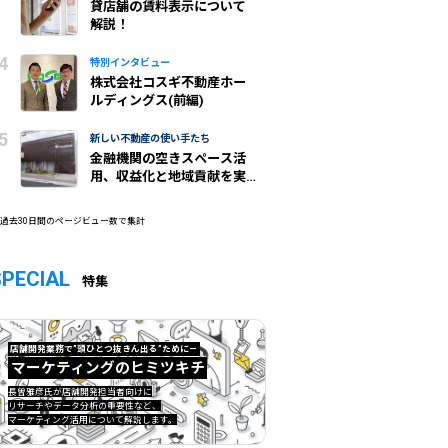
貸店舗の賃料表示について
解説！
特別インタビュー
株式会社コスギ不動産ホー
ルディングス(前編)
新しい不動産の使い手たち
金融機関の空きスペース活
用、収益化と地域貢献を実
現/城北信金
 過去30日間のページビュー数で集計
SPECIAL
特集
店舗開発業務で”頭ひとつ抜きん出る”ために—
マーケティングのヒミツキチ
マーケティングのヒミツキチ">
長曽雅彦氏が店舗開発担当者向けに
リサーチやデータ分析の重要性など、
マーケティング活用について解説します。