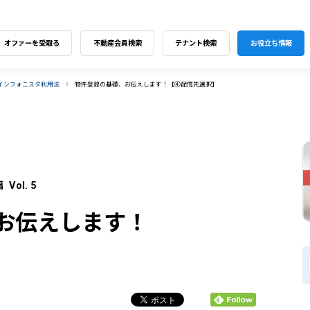
オファーを受取る
不動産会員検索
テナント検索
お役立ち情報
インフォニスタ利用法
物件登録の基礎、お伝えします！【④配信先選択】
ol. 5
お伝えします！