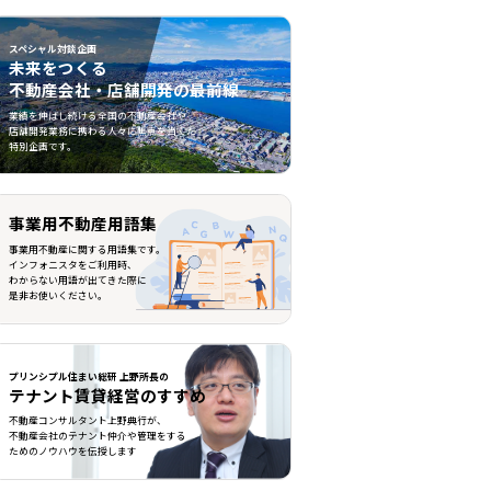
スペシャル対談企画
未来をつくる
不動産会社・店舗開発の最前線
不動産会社・店舗開発の最前線">
業績を伸ばし続ける全国の不動産会社や
店舗開発業務に携わる人々に焦点を当てた
特別企画です。
事業用不動産用語集
事業用不動産に関する用語集です。
インフォニスタをご利用時、
わからない用語が出てきた際に
是非お使いください。
プリンシプル住まい総研 上野所長の
テナント賃貸経営のすすめ
不動産コンサルタント上野典行が、
不動産会社のテナント仲介や管理をする
ためのノウハウを伝授します