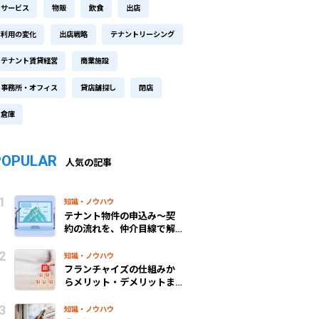
サービス
物販
飲食
出店
利用の変化
出店戦略
テナントリーシング
テナント賃貸経営
商業施設
事務所・オフィス
貸店舗探し
閉店
倉庫
POPULAR
人気の記事
知識・ノウハウ
テナント物件の申込み～契
約の流れを、仲介目線で解
説！
知識・ノウハウ
フランチャイズの仕組みか
らメリット・デメリットま
で、わかりやすく解説
知識・ノウハウ