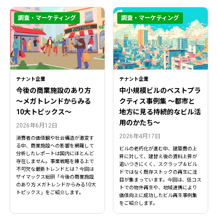
調査・マーケティング
調査・マーケティング
テナント企業
テナント企業
今後の商業施設のあり方
中小規模ビルのベストプラ
〜メガトレンドからみる
クティス事例集 ～都市と
10大トピックス〜
地方に見る持続的なビル活
用のかたち～
2026年6月12日
2026年4月17日
消費者の価値観や社会構造が激変す
る中、商業施設への影響を網羅して
ビルの老朽化が進む中、建築費の上
分析したレポートは国内にほとんど
昇に対して、建替え後の賃料上昇が
存在しません。事業戦略を練る上で
追いつきにくく、スクラップ＆ビル
不可欠な最新トレンドとは？今回は
ドではなく既存ストックの再生に注
ザイマックス総研「今後の商業施設
目が集まっています。今回は、低コス
のあり方 メガトレンドからみる10大
トでの物件再生や、地域連携により
トピックス」をご紹介します。
価値向上に成功したビル再生事例集
をご紹介します。