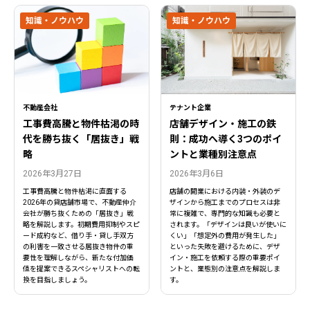
知識・ノウハウ
知識・ノウハウ
不動産会社
テナント企業
工事費高騰と物件枯渇の時
店舗デザイン・施工の鉄
代を勝ち抜く「居抜き」戦
則：成功へ導く3つのポイ
略
ントと業種別注意点
2026年3月27日
2026年3月6日
工事費高騰と物件枯渇に直面する
店舗の開業における内装・外装のデ
2026年の貸店舗市場で、不動産仲介
ザインから施工までのプロセスは非
会社が勝ち抜くための「居抜き」戦
常に複雑で、専門的な知識も必要と
略を解説します。初期費用抑制やスピ
されます。「デザインは良いが使いに
ード成約など、借り手・貸し手双方
くい」「想定外の費用が発生した」
の利害を一致させる居抜き物件の重
といった失敗を避けるために、デザ
要性を理解しながら、新たな付加価
イン・施工を依頼する際の重要ポイ
値を提案できるスペシャリストへの転
ントと、業態別の注意点を解説しま
換を目指しましょう。
す。