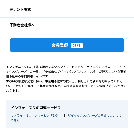
テナント検索
不動産会社様へ
会員登録
無料
インフォニスタは、不動産総合マネジメントサービスのリーディングカンパニー「ザイマ
ックスグループ」の一員、 「株式会社ザイマックスインフォニスタ」が運営している事業
用不動産の専門情報サイトです。
世の中の急速な変化に伴い、事業用不動産の使い方、探し方にも新たな形が求められる
中、 テナント企業様・不動産会社様など、皆様の事業のお役に立てる情報発信を心がけて
おります。
インフォニスタの関連サービス
サテライトオフィスサービス「ZXY」
|
ザイマックスグループの事業については
こちら