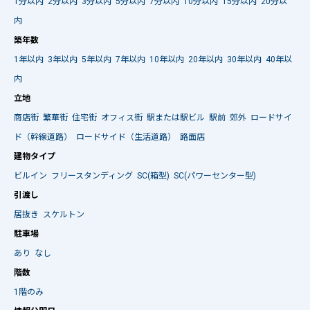
1分以内
2分以内
3分以内
5分以内
7分以内
10分以内
15分以内
20分以
内
築年数
1年以内
3年以内
5年以内
7年以内
10年以内
20年以内
30年以内
40年以
内
立地
商店街
繁華街
住宅街
オフィス街
駅または駅ビル
駅前
郊外
ロードサイ
ド（幹線道路）
ロードサイド（生活道路）
路面店
建物タイプ
ビルイン
フリースタンディング
SC(箱型)
SC(パワーセンター型)
引渡し
居抜き
スケルトン
駐車場
あり
なし
階数
1階のみ