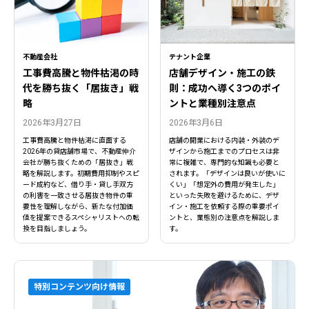
不動産会社
テナント企業
工事費高騰と物件枯渇の時
店舗デザイン・施工の鉄
代を勝ち抜く「居抜き」戦
則：成功へ導く3つのポイ
略
ントと業種別注意点
2026年3月27日
2026年3月6日
工事費高騰と物件枯渇に直面する
店舗の開業における内装・外装のデ
2026年の貸店舗市場で、不動産仲介
ザインから施工までのプロセスは非
会社が勝ち抜くための「居抜き」戦
常に複雑で、専門的な知識も必要と
略を解説します。初期費用抑制やスピ
されます。「デザインは良いが使いに
ード成約など、借り手・貸し手双方
くい」「想定外の費用が発生した」
の利害を一致させる居抜き物件の重
といった失敗を避けるために、デザ
要性を理解しながら、新たな付加価
イン・施工を依頼する際の重要ポイ
値を提案できるスペシャリストへの転
ントと、業態別の注意点を解説しま
換を目指しましょう。
す。
特別コンテンツ向け情報