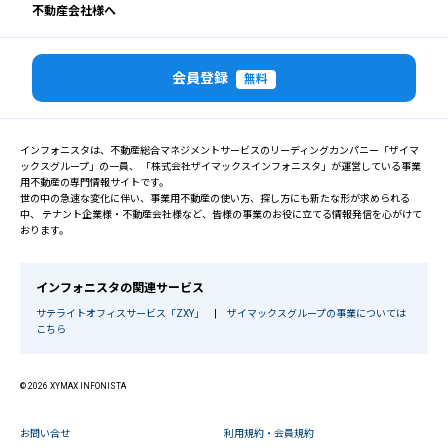
不動産会社様へ
会員登録
無料
インフォニスタは、不動産総合マネジメントサービスのリーディングカンパニー「ザイマ
ックスグループ」の一員、 「株式会社ザイマックスインフォニスタ」が運営している事業
用不動産の専門情報サイトです。
世の中の急速な変化に伴い、事業用不動産の使い方、探し方にも新たな形が求められる
中、 テナント企業様・不動産会社様など、皆様の事業のお役に立てる情報発信を心がけて
おります。
インフォニスタの関連サービス
サテライトオフィスサービス「ZXY」
|
ザイマックスグループの事業については
こちら
© 2026 XYMAX INFONISTA
お問い合せ
利用規約・会員規約