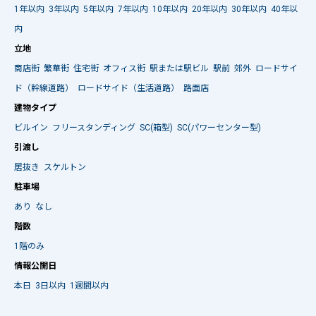
1年以内
3年以内
5年以内
7年以内
10年以内
20年以内
30年以内
40年以
内
立地
商店街
繁華街
住宅街
オフィス街
駅または駅ビル
駅前
郊外
ロードサイ
ド（幹線道路）
ロードサイド（生活道路）
路面店
建物タイプ
ビルイン
フリースタンディング
SC(箱型)
SC(パワーセンター型)
引渡し
居抜き
スケルトン
駐車場
あり
なし
階数
1階のみ
情報公開日
本日
3日以内
1週間以内