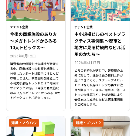
テナント企業
テナント企業
今後の商業施設のあり方
中小規模ビルのベストプラ
〜メガトレンドからみる
クティス事例集 ～都市と
10大トピックス〜
地方に見る持続的なビル活
用のかたち～
2026年6月12日
2026年4月17日
消費者の価値観や社会構造が激変す
る中、商業施設への影響を網羅して
ビルの老朽化が進む中、建築費の上
分析したレポートは国内にほとんど
昇に対して、建替え後の賃料上昇が
存在しません。事業戦略を練る上で
追いつきにくく、スクラップ＆ビル
不可欠な最新トレンドとは？今回は
ドではなく既存ストックの再生に注
ザイマックス総研「今後の商業施設
目が集まっています。今回は、低コス
のあり方 メガトレンドからみる10大
トでの物件再生や、地域連携により
トピックス」をご紹介します。
価値向上に成功したビル再生事例集
をご紹介します。
知識・ノウハウ
知識・ノウハウ