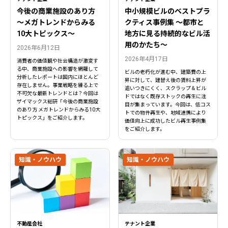
今後の商業施設のあり方
中小規模ビルのベストプラ
〜メガトレンドからみる
クティス事例集 ～都市と
10大トピックス〜
地方に見る持続的なビル活
用のかたち～
2026年6月12日
2026年4月17日
消費者の価値観や社会構造が激変す
る中、商業施設への影響を網羅して
ビルの老朽化が進む中、建築費の上
分析したレポートは国内にほとんど
昇に対して、建替え後の賃料上昇が
存在しません。事業戦略を練る上で
追いつきにくく、スクラップ＆ビル
不可欠な最新トレンドとは？今回は
ドではなく既存ストックの再生に注
ザイマックス総研「今後の商業施設
目が集まっています。今回は、低コス
のあり方 メガトレンドからみる10大
トでの物件再生や、地域連携により
トピックス」をご紹介します。
価値向上に成功したビル再生事例集
をご紹介します。
知識・ノウハウ
知識・ノウハウ
不動産会社
テナント企業