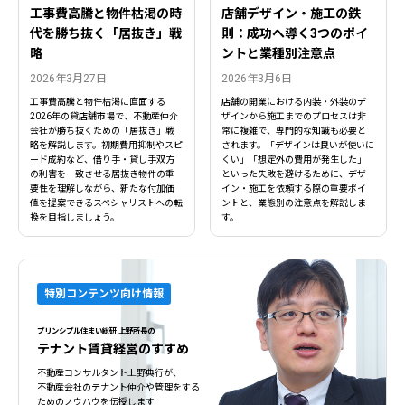
工事費高騰と物件枯渇の時
店舗デザイン・施工の鉄
代を勝ち抜く「居抜き」戦
則：成功へ導く3つのポイ
略
ントと業種別注意点
2026年3月27日
2026年3月6日
工事費高騰と物件枯渇に直面する
店舗の開業における内装・外装のデ
2026年の貸店舗市場で、不動産仲介
ザインから施工までのプロセスは非
会社が勝ち抜くための「居抜き」戦
常に複雑で、専門的な知識も必要と
略を解説します。初期費用抑制やスピ
されます。「デザインは良いが使いに
ード成約など、借り手・貸し手双方
くい」「想定外の費用が発生した」
の利害を一致させる居抜き物件の重
といった失敗を避けるために、デザ
要性を理解しながら、新たな付加価
イン・施工を依頼する際の重要ポイ
値を提案できるスペシャリストへの転
ントと、業態別の注意点を解説しま
換を目指しましょう。
す。
特別コンテンツ向け情報
プリンシプル住まい総研 上野所長の
テナント賃貸経営のすすめ
不動産コンサルタント上野典行が、
不動産会社のテナント仲介や管理をする
ためのノウハウを伝授します