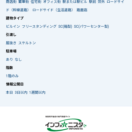
商店街
繁華街
住宅街
オフィス街
駅または駅ビル
駅前
郊外
ロードサイ
ド（幹線道路）
ロードサイド（生活道路）
路面店
建物タイプ
ビルイン
フリースタンディング
SC(箱型)
SC(パワーセンター型)
引渡し
居抜き
スケルトン
駐車場
あり
なし
階数
1階のみ
情報公開日
本日
3日以内
1週間以内