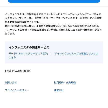
インフォニスタは、不動産総合マネジメントサービスのリーディングカンパニー「ザイマ
ックスグループ」の一員、 「株式会社ザイマックスインフォニスタ」が運営している事業
用不動産の専門情報サイトです。
世の中の急速な変化に伴い、事業用不動産の使い方、探し方にも新たな形が求められる
中、 テナント企業様・不動産会社様など、皆様の事業のお役に立てる情報発信を心がけて
おります。
インフォニスタの関連サービス
サテライトオフィスサービス「ZXY」
|
ザイマックスグループの事業については
こちら
© 2026 XYMAX INFONISTA
お問い合せ
利用規約・会員規約
プライバシーポリシー
運営会社