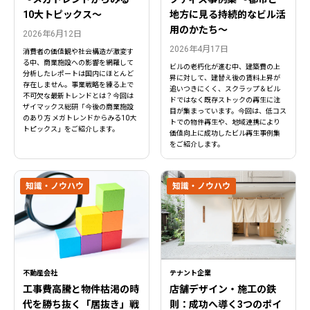
10大トピックス〜
地方に見る持続的なビル活
用のかたち～
2026年6月12日
2026年4月17日
消費者の価値観や社会構造が激変す
る中、商業施設への影響を網羅して
ビルの老朽化が進む中、建築費の上
分析したレポートは国内にほとんど
昇に対して、建替え後の賃料上昇が
存在しません。事業戦略を練る上で
追いつきにくく、スクラップ＆ビル
不可欠な最新トレンドとは？今回は
ドではなく既存ストックの再生に注
ザイマックス総研「今後の商業施設
目が集まっています。今回は、低コス
のあり方 メガトレンドからみる10大
トでの物件再生や、地域連携により
トピックス」をご紹介します。
価値向上に成功したビル再生事例集
をご紹介します。
知識・ノウハウ
知識・ノウハウ
不動産会社
テナント企業
工事費高騰と物件枯渇の時
店舗デザイン・施工の鉄
代を勝ち抜く「居抜き」戦
則：成功へ導く3つのポイ