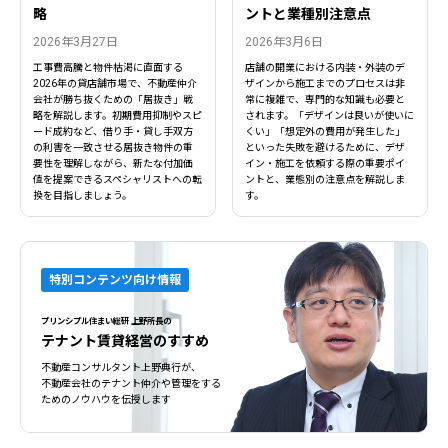
略
ントと業種別注意点
2026年3月27日
2026年3月6日
工事費高騰と物件枯渇に直面する
店舗の開業における内装・外装のデ
2026年の貸店舗市場で、不動産仲介
ザインから施工までのプロセスは非
会社が勝ち抜くための「居抜き」戦
常に複雑で、専門的な知識も必要と
略を解説します。初期費用抑制やスピ
されます。「デザインは良いが使いに
ード成約など、借り手・貸し手双方
くい」「想定外の費用が発生した」
の利害を一致させる居抜き物件の重
といった失敗を避けるために、デザ
要性を理解しながら、新たな付加価
イン・施工を依頼する際の重要ポイ
値を提案できるスペシャリストへの転
ントと、業態別の注意点を解説しま
換を目指しましょう。
す。
特別コンテンツ向け情報
プリンシプル住まい総研 上野所長の
テナント賃貸経営のすすめ
不動産コンサルタント上野典行が、
不動産会社のテナント仲介や管理をする
ためのノウハウを伝授します