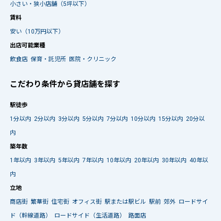
小さい・狭小店舗（5坪以下）
賃料
安い（10万円以下）
出店可能業種
飲食店
保育・託児所
医院・クリニック
こだわり条件から貸店舗を探す
駅徒歩
1分以内
2分以内
3分以内
5分以内
7分以内
10分以内
15分以内
20分以
内
築年数
1年以内
3年以内
5年以内
7年以内
10年以内
20年以内
30年以内
40年以
内
立地
商店街
繁華街
住宅街
オフィス街
駅または駅ビル
駅前
郊外
ロードサイ
ド（幹線道路）
ロードサイド（生活道路）
路面店