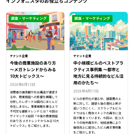
インフォニスタのお役立ちコンテンツ
調査・マーケティング
調査・マーケティング
テナント企業
テナント企業
今後の商業施設のあり方
中小規模ビルのベストプラ
〜メガトレンドからみる
クティス事例集 ～都市と
10大トピックス〜
地方に見る持続的なビル活
用のかたち～
2026年6月12日
2026年4月17日
消費者の価値観や社会構造が激変す
る中、商業施設への影響を網羅して
ビルの老朽化が進む中、建築費の上
分析したレポートは国内にほとんど
昇に対して、建替え後の賃料上昇が
存在しません。事業戦略を練る上で
追いつきにくく、スクラップ＆ビル
不可欠な最新トレンドとは？今回は
ドではなく既存ストックの再生に注
ザイマックス総研「今後の商業施設
目が集まっています。今回は、低コス
のあり方 メガトレンドからみる10大
トでの物件再生や、地域連携により
トピックス」をご紹介します。
価値向上に成功したビル再生事例集
をご紹介します。