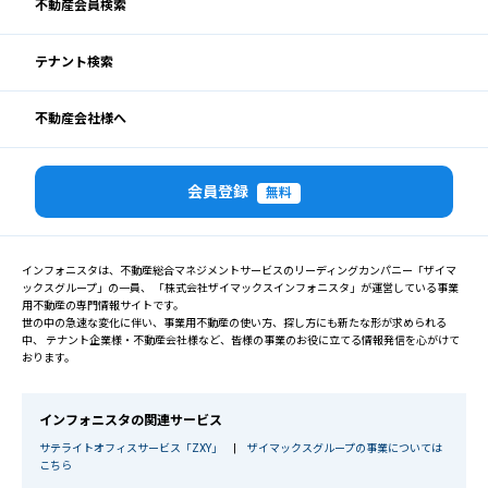
不動産会員検索
テナント検索
不動産会社様へ
会員登録
無料
インフォニスタは、不動産総合マネジメントサービスのリーディングカンパニー「ザイマ
ックスグループ」の一員、 「株式会社ザイマックスインフォニスタ」が運営している事業
用不動産の専門情報サイトです。
世の中の急速な変化に伴い、事業用不動産の使い方、探し方にも新たな形が求められる
中、 テナント企業様・不動産会社様など、皆様の事業のお役に立てる情報発信を心がけて
おります。
インフォニスタの関連サービス
サテライトオフィスサービス「ZXY」
|
ザイマックスグループの事業については
こちら