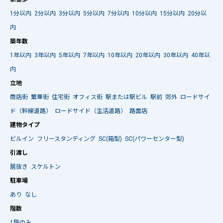
1分以内
2分以内
3分以内
5分以内
7分以内
10分以内
15分以内
20分以
内
築年数
1年以内
3年以内
5年以内
7年以内
10年以内
20年以内
30年以内
40年以
内
立地
商店街
繁華街
住宅街
オフィス街
駅または駅ビル
駅前
郊外
ロードサイ
ド（幹線道路）
ロードサイド（生活道路）
路面店
建物タイプ
ビルイン
フリースタンディング
SC(箱型)
SC(パワーセンター型)
引渡し
居抜き
スケルトン
駐車場
あり
なし
階数
1階のみ