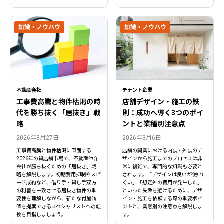
知識・ノウハウ
知識・ノウハウ
不動産会社
テナント企業
工事費高騰と物件枯渇の時
店舗デザイン・施工の鉄
代を勝ち抜く「居抜き」戦
則：成功へ導く3つのポイ
略
ントと業種別注意点
2026年3月27日
2026年3月6日
工事費高騰と物件枯渇に直面する
店舗の開業における内装・外装のデ
2026年の貸店舗市場で、不動産仲介
ザインから施工までのプロセスは非
会社が勝ち抜くための「居抜き」戦
常に複雑で、専門的な知識も必要と
略を解説します。初期費用抑制やスピ
されます。「デザインは良いが使いに
ード成約など、借り手・貸し手双方
くい」「想定外の費用が発生した」
の利害を一致させる居抜き物件の重
といった失敗を避けるために、デザ
要性を理解しながら、新たな付加価
イン・施工を依頼する際の重要ポイ
値を提案できるスペシャリストへの転
ントと、業態別の注意点を解説しま
換を目指しましょう。
す。