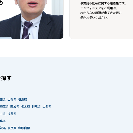
め
事業用不動産に関する用語集です。
インフォニスタをご利用時、
わからない用語が出てきた際に
是非お使いください。
を探す
田県
山形県
福島県
埼玉県
茨城県
栃木県
群馬県
山梨県
川県
福井県
阜県
賀県
奈良県
和歌山県