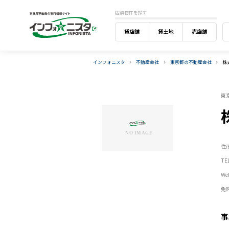
店舗物件を探す
貸店舗
貸土地
売店舗
インフォニスタ
不動産会社
東京都の不動産会社
株式
東
住
TE
W
免
事