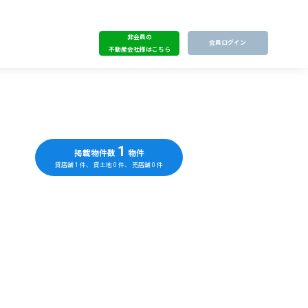
非会員の
会員ログイン
不動産会社様はこちら
1
掲載物件数
物件
貸店舗
1
件、 貸土地
0
件、 売店舗
0
件