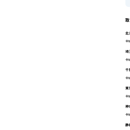
取
北
全
埼
全
千
全
東
全
神
全
静