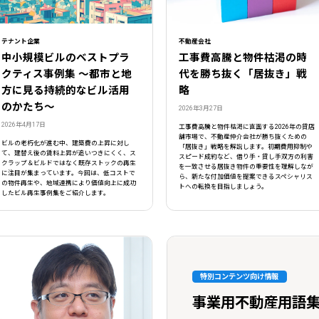
テナント企業
不動産会社
中小規模ビルのベストプラ
工事費高騰と物件枯渇の時
クティス事例集 ～都市と地
代を勝ち抜く「居抜き」戦
方に見る持続的なビル活用
略
のかたち～
2026年3月27日
2026年4月17日
工事費高騰と物件枯渇に直面する2026年の貸店
舗市場で、不動産仲介会社が勝ち抜くための
ビルの老朽化が進む中、建築費の上昇に対し
「居抜き」戦略を解説します。初期費用抑制や
て、建替え後の賃料上昇が追いつきにくく、ス
スピード成約など、借り手・貸し手双方の利害
クラップ＆ビルドではなく既存ストックの再生
を一致させる居抜き物件の重要性を理解しなが
に注目が集まっています。今回は、低コストで
ら、新たな付加価値を提案できるスペシャリス
の物件再生や、地域連携により価値向上に成功
トへの転換を目指しましょう。
したビル再生事例集をご紹介します。
特別コンテンツ向け情報
事業用不動産用語