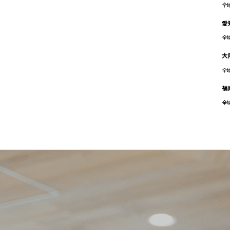
全
愛
全
大
全
福
全