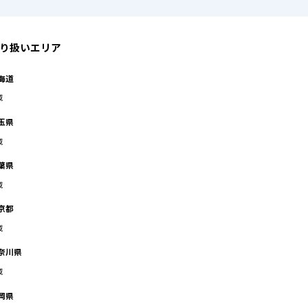
り扱いエリア
海道
域
玉県
域
葉県
域
京都
域
奈川県
域
岡県