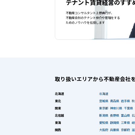
テナント賃貸経営のすす
不動産コンサルタント上野典行が、
不動産会社のテナント仲介や管理をする
ためのノウハウを伝授します
取り扱いエリアから不動産会社
北海道
北海道
東北
宮城県
青森県
岩手県
秋
関東
東京都
神奈川県
千葉県
北信越
新潟県
長野県
富山県
石
東海
愛知県
静岡県
三重県
岐
関西
大阪府
兵庫県
京都府
滋