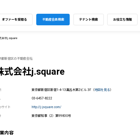
オファーを受取る
不動産会員検索
テナント検索
お役立ち情報
会社j.square
京都新宿区の不動産会社
株式会社j.square
所
東京都新宿区新宿1-4-13溝呂木第2ビル 3F（
地図を見る
）
L
03-6457-8222
ebサイト
http://j-jsquare.com/
許
東京都知事（2）第99830号
業内容