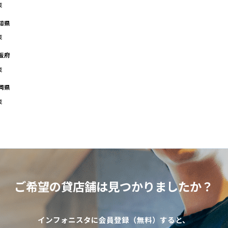
域
知県
域
阪府
域
岡県
域
ご希望の貸店舗は
見つかりましたか？
インフォニスタに会員登録（無料）すると、