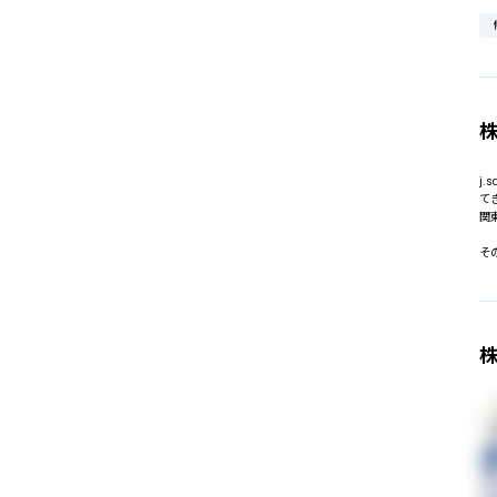
株
j
て
関
そ
株