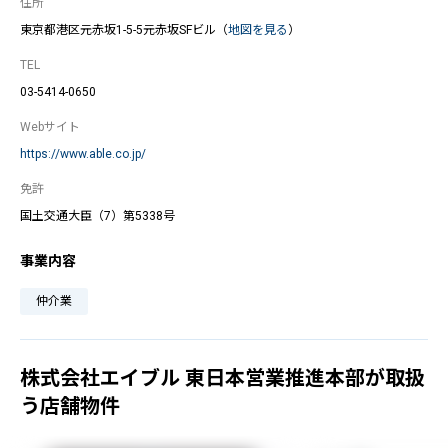
住所
東京都港区元赤坂1-5-5元赤坂SFビル（
地図を見る
）
TEL
03-5414-0650
Webサイト
https://www.able.co.jp/
免許
国土交通大臣（7）第5338号
事業内容
仲介業
株式会社エイブル 東日本営業推進本部が取扱
う店舗物件