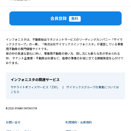
会員登録
無料
インフォニスタは、不動産総合マネジメントサービスのリーディングカンパニー「ザイマ
ックスグループ」の一員、 「株式会社ザイマックスインフォニスタ」が運営している事業
用不動産の専門情報サイトです。
世の中の急速な変化に伴い、事業用不動産の使い方、探し方にも新たな形が求められる
中、 テナント企業様・不動産会社様など、皆様の事業のお役に立てる情報発信を心がけて
おります。
インフォニスタの関連サービス
サテライトオフィスサービス「ZXY」
|
ザイマックスグループの事業については
こちら
© 2026 XYMAX INFONISTA
お問い合せ
利用規約・会員規約