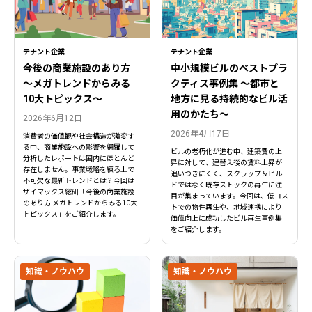
テナント企業
テナント企業
今後の商業施設のあり方
中小規模ビルのベストプラ
〜メガトレンドからみる
クティス事例集 ～都市と
10大トピックス〜
地方に見る持続的なビル活
用のかたち～
2026年6月12日
2026年4月17日
消費者の価値観や社会構造が激変す
る中、商業施設への影響を網羅して
ビルの老朽化が進む中、建築費の上
分析したレポートは国内にほとんど
昇に対して、建替え後の賃料上昇が
存在しません。事業戦略を練る上で
追いつきにくく、スクラップ＆ビル
不可欠な最新トレンドとは？今回は
ドではなく既存ストックの再生に注
ザイマックス総研「今後の商業施設
目が集まっています。今回は、低コス
のあり方 メガトレンドからみる10大
トでの物件再生や、地域連携により
トピックス」をご紹介します。
価値向上に成功したビル再生事例集
をご紹介します。
知識・ノウハウ
知識・ノウハウ