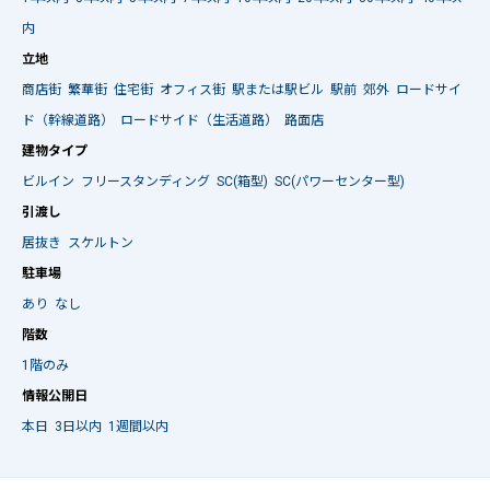
内
立地
商店街
繁華街
住宅街
オフィス街
駅または駅ビル
駅前
郊外
ロードサイ
ド（幹線道路）
ロードサイド（生活道路）
路面店
建物タイプ
ビルイン
フリースタンディング
SC(箱型)
SC(パワーセンター型)
引渡し
居抜き
スケルトン
駐車場
あり
なし
階数
1階のみ
情報公開日
本日
3日以内
1週間以内