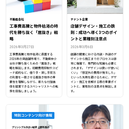
不動産会社
テナント企業
工事費高騰と物件枯渇の時
店舗デザイン・施工の鉄
代を勝ち抜く「居抜き」戦
則：成功へ導く3つのポイ
略
ントと業種別注意点
2026年3月27日
2026年3月6日
工事費高騰と物件枯渇に直面する
店舗の開業における内装・外装のデ
2026年の貸店舗市場で、不動産仲介
ザインから施工までのプロセスは非
会社が勝ち抜くための「居抜き」戦
常に複雑で、専門的な知識も必要と
略を解説します。初期費用抑制やスピ
されます。「デザインは良いが使いに
ード成約など、借り手・貸し手双方
くい」「想定外の費用が発生した」
の利害を一致させる居抜き物件の重
といった失敗を避けるために、デザ
要性を理解しながら、新たな付加価
イン・施工を依頼する際の重要ポイ
値を提案できるスペシャリストへの転
ントと、業態別の注意点を解説しま
換を目指しましょう。
す。
特別コンテンツ向け情報
プリンシプル住まい総研 上野所長の