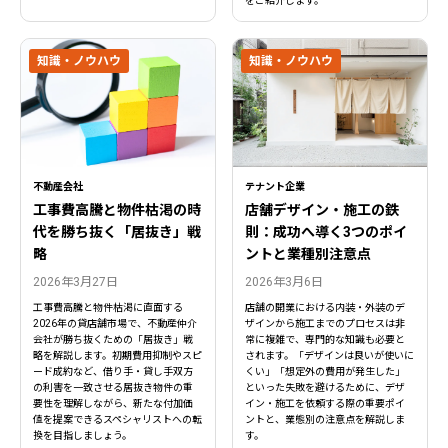
をご紹介します。
知識・ノウハウ
知識・ノウハウ
不動産会社
テナント企業
工事費高騰と物件枯渇の時
店舗デザイン・施工の鉄
代を勝ち抜く「居抜き」戦
則：成功へ導く3つのポイ
略
ントと業種別注意点
2026年3月27日
2026年3月6日
工事費高騰と物件枯渇に直面する
店舗の開業における内装・外装のデ
2026年の貸店舗市場で、不動産仲介
ザインから施工までのプロセスは非
会社が勝ち抜くための「居抜き」戦
常に複雑で、専門的な知識も必要と
略を解説します。初期費用抑制やスピ
されます。「デザインは良いが使いに
ード成約など、借り手・貸し手双方
くい」「想定外の費用が発生した」
の利害を一致させる居抜き物件の重
といった失敗を避けるために、デザ
要性を理解しながら、新たな付加価
イン・施工を依頼する際の重要ポイ
値を提案できるスペシャリストへの転
ントと、業態別の注意点を解説しま
換を目指しましょう。
す。