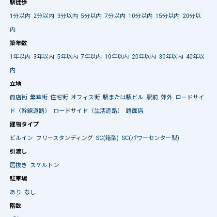
駅徒歩
1分以内
2分以内
3分以内
5分以内
7分以内
10分以内
15分以内
20分以
内
築年数
1年以内
3年以内
5年以内
7年以内
10年以内
20年以内
30年以内
40年以
内
立地
商店街
繁華街
住宅街
オフィス街
駅または駅ビル
駅前
郊外
ロードサイ
ド（幹線道路）
ロードサイド（生活道路）
路面店
建物タイプ
ビルイン
フリースタンディング
SC(箱型)
SC(パワーセンター型)
引渡し
居抜き
スケルトン
駐車場
あり
なし
階数