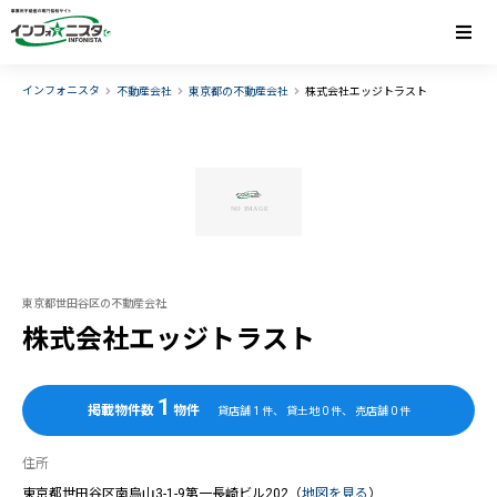
インフォニスタ
不動産会社
東京都の不動産会社
株式会社エッジトラスト
東京都世田谷区の不動産会社
株式会社エッジトラスト
1
掲載物件数
物件
貸店舗
1
件、 貸土地
0
件、 売店舗
0
件
住所
東京都世田谷区南烏山3-1-9第一長崎ビル202（
地図を見る
）