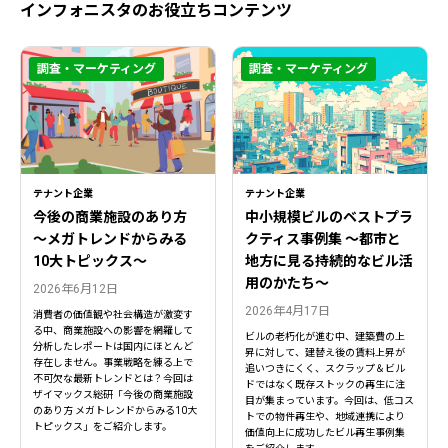
インフォニスタのお役立ちコンテンツ
調査・マーケティング
調査・マーケティング
テナント企業
テナント企業
今後の商業施設のあり方
中小規模ビルのベストプラ
〜メガトレンドからみる
クティス事例集 ～都市と
10大トピックス〜
地方に見る持続的なビル活
用のかたち～
2026年6月12日
2026年4月17日
消費者の価値観や社会構造が激変す
る中、商業施設への影響を網羅して
ビルの老朽化が進む中、建築費の上
分析したレポートは国内にほとんど
昇に対して、建替え後の賃料上昇が
存在しません。事業戦略を練る上で
追いつきにくく、スクラップ＆ビル
不可欠な最新トレンドとは？今回は
ドではなく既存ストックの再生に注
ザイマックス総研「今後の商業施設
目が集まっています。今回は、低コス
のあり方 メガトレンドからみる10大
トでの物件再生や、地域連携により
トピックス」をご紹介します。
価値向上に成功したビル再生事例集