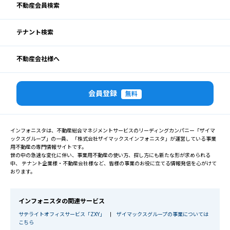
不動産会員検索
テナント検索
不動産会社様へ
会員登録
無料
インフォニスタは、不動産総合マネジメントサービスのリーディングカンパニー「ザイマ
ックスグループ」の一員、 「株式会社ザイマックスインフォニスタ」が運営している事業
用不動産の専門情報サイトです。
世の中の急速な変化に伴い、事業用不動産の使い方、探し方にも新たな形が求められる
中、 テナント企業様・不動産会社様など、皆様の事業のお役に立てる情報発信を心がけて
おります。
インフォニスタの関連サービス
サテライトオフィスサービス「ZXY」
|
ザイマックスグループの事業については
こちら