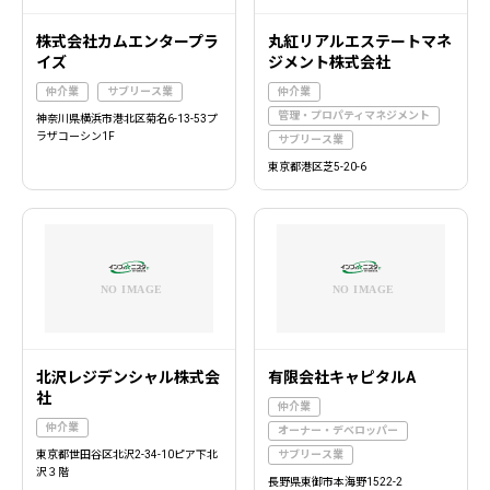
株式会社カムエンタープラ
丸紅リアルエステートマネ
イズ
ジメント株式会社
仲介業
サブリース業
仲介業
管理・プロパティマネジメント
神奈川県横浜市港北区菊名6-13-53プ
ラザコーシン1F
サブリース業
東京都港区芝5-20-6
北沢レジデンシャル株式会
有限会社キャピタルA
社
仲介業
仲介業
オーナー・デベロッパー
東京都世田谷区北沢2-34-10ピア下北
サブリース業
沢３階
長野県東御市本海野1522-2