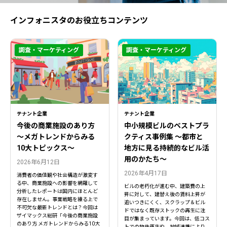
インフォニスタのお役立ちコンテンツ
調査・マーケティング
調査・マーケティング
テナント企業
テナント企業
今後の商業施設のあり方
中小規模ビルのベストプラ
〜メガトレンドからみる
クティス事例集 ～都市と
10大トピックス〜
地方に見る持続的なビル活
用のかたち～
2026年6月12日
2026年4月17日
消費者の価値観や社会構造が激変す
る中、商業施設への影響を網羅して
ビルの老朽化が進む中、建築費の上
分析したレポートは国内にほとんど
昇に対して、建替え後の賃料上昇が
存在しません。事業戦略を練る上で
追いつきにくく、スクラップ＆ビル
不可欠な最新トレンドとは？今回は
ドではなく既存ストックの再生に注
ザイマックス総研「今後の商業施設
目が集まっています。今回は、低コス
のあり方 メガトレンドからみる10大
トでの物件再生や、地域連携により