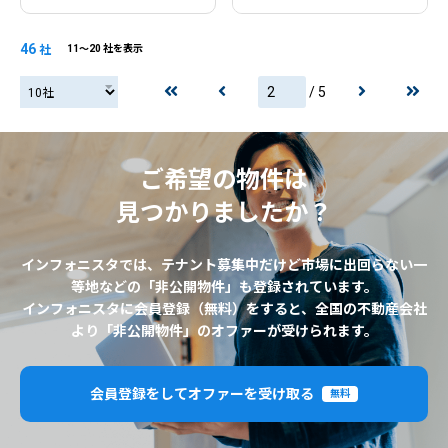
46
社
11〜20 社を表示
/ 5
20社
ご希望の物件は
見つかりましたか？
インフォニスタでは、テナント募集中だけど市場に出回らない一
等地などの「非公開物件」も登録されています。
インフォニスタに会員登録（無料）をすると、全国の不動産会社
より「非公開物件」のオファーが受けられます。
会員登録をしてオファーを受け取る
無料