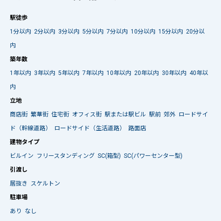
駅徒歩
1分以内
2分以内
3分以内
5分以内
7分以内
10分以内
15分以内
20分以
内
築年数
1年以内
3年以内
5年以内
7年以内
10年以内
20年以内
30年以内
40年以
内
立地
商店街
繁華街
住宅街
オフィス街
駅または駅ビル
駅前
郊外
ロードサイ
ド（幹線道路）
ロードサイド（生活道路）
路面店
建物タイプ
ビルイン
フリースタンディング
SC(箱型)
SC(パワーセンター型)
引渡し
居抜き
スケルトン
駐車場
あり
なし