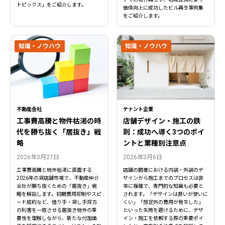
トピックス」をご紹介します。
価値向上に成功したビル再生事例集
をご紹介します。
知識・ノウハウ
知識・ノウハウ
不動産会社
テナント企業
工事費高騰と物件枯渇の時
店舗デザイン・施工の鉄
代を勝ち抜く「居抜き」戦
則：成功へ導く3つのポイ
略
ントと業種別注意点
2026年3月27日
2026年3月6日
工事費高騰と物件枯渇に直面する
店舗の開業における内装・外装のデ
2026年の貸店舗市場で、不動産仲介
ザインから施工までのプロセスは非
会社が勝ち抜くための「居抜き」戦
常に複雑で、専門的な知識も必要と
略を解説します。初期費用抑制やスピ
されます。「デザインは良いが使いに
ード成約など、借り手・貸し手双方
くい」「想定外の費用が発生した」
の利害を一致させる居抜き物件の重
といった失敗を避けるために、デザ
要性を理解しながら、新たな付加価
イン・施工を依頼する際の重要ポイ