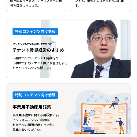
値を提案できるスペシャリストへの転
ントと、業態別の注意点を解説しま
換を目指しましょう。
す。
特別コンテンツ向け情報
プリンシプル住まい総研 上野所長の
テナント賃貸経営のすすめ
不動産コンサルタント上野典行が、
不動産会社のテナント仲介や管理をする
ためのノウハウを伝授します
特別コンテンツ向け情報
事業用不動産用語集
事業用不動産に関する用語集です。
インフォニスタをご利用時、
わからない用語が出てきた際に
是非お使いください。