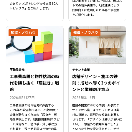
目が集まっています。今回は、低コス
のあり方 メガトレンドからみる10大
トでの物件再生や、地域連携により
トピックス」をご紹介します。
価値向上に成功したビル再生事例集
をご紹介します。
知識・ノウハウ
知識・ノウハウ
不動産会社
テナント企業
工事費高騰と物件枯渇の時
店舗デザイン・施工の鉄
代を勝ち抜く「居抜き」戦
則：成功へ導く3つのポイ
略
ントと業種別注意点
2026年3月27日
2026年3月6日
工事費高騰と物件枯渇に直面する
店舗の開業における内装・外装のデ
2026年の貸店舗市場で、不動産仲介
ザインから施工までのプロセスは非
会社が勝ち抜くための「居抜き」戦
常に複雑で、専門的な知識も必要と
略を解説します。初期費用抑制やスピ
されます。「デザインは良いが使いに
ード成約など、借り手・貸し手双方
くい」「想定外の費用が発生した」
の利害を一致させる居抜き物件の重
といった失敗を避けるために、デザ