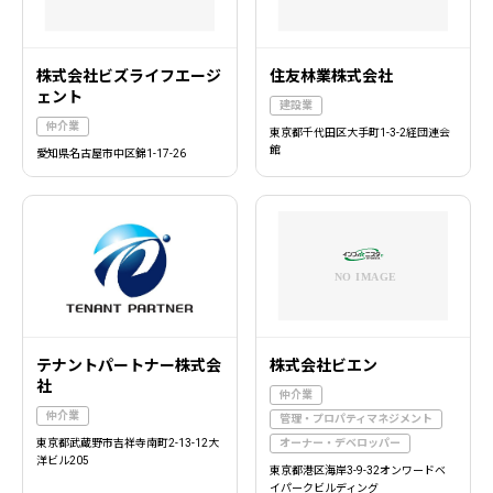
株式会社ビズライフエージ
住友林業株式会社
ェント
建設業
仲介業
東京都千代田区大手町1-3-2経団連会
館
愛知県名古屋市中区錦1-17-26
テナントパートナー株式会
株式会社ビエン
社
仲介業
仲介業
管理・プロパティマネジメント
東京都武蔵野市吉祥寺南町2-13-12大
オーナー・デベロッパー
洋ビル205
東京都港区海岸3-9-32オンワードベ
イパークビルディング