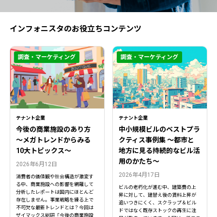
インフォニスタのお役立ちコンテンツ
調査・マーケティング
調査・マーケティング
テナント企業
テナント企業
今後の商業施設のあり方
中小規模ビルのベストプラ
〜メガトレンドからみる
クティス事例集 ～都市と
10大トピックス〜
地方に見る持続的なビル活
用のかたち～
2026年6月12日
2026年4月17日
消費者の価値観や社会構造が激変す
る中、商業施設への影響を網羅して
ビルの老朽化が進む中、建築費の上
分析したレポートは国内にほとんど
昇に対して、建替え後の賃料上昇が
存在しません。事業戦略を練る上で
追いつきにくく、スクラップ＆ビル
不可欠な最新トレンドとは？今回は
ドではなく既存ストックの再生に注
ザイマックス総研「今後の商業施設