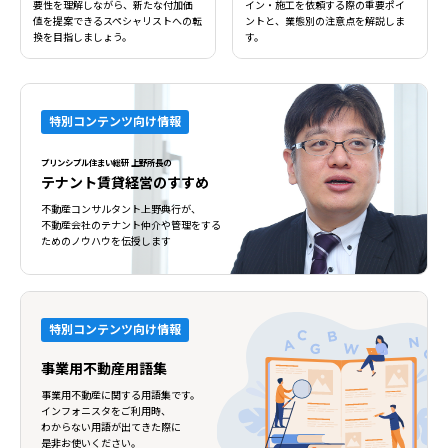
要性を理解しながら、新たな付加価
イン・施工を依頼する際の重要ポイ
値を提案できるスペシャリストへの転
ントと、業態別の注意点を解説しま
換を目指しましょう。
す。
特別コンテンツ向け情報
プリンシプル住まい総研 上野所長の
テナント賃貸経営のすすめ
不動産コンサルタント上野典行が、
不動産会社のテナント仲介や管理をする
ためのノウハウを伝授します
特別コンテンツ向け情報
事業用不動産用語集
事業用不動産に関する用語集です。
インフォニスタをご利用時、
わからない用語が出てきた際に
是非お使いください。