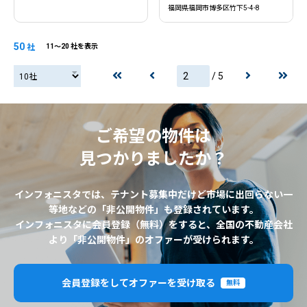
福岡県福岡市博多区竹下5-4-8
50
社
11〜20 社を表示
/ 5
20社
ご希望の物件は
見つかりましたか？
インフォニスタでは、テナント募集中だけど市場に出回らない一
等地などの「非公開物件」も登録されています。
インフォニスタに会員登録（無料）をすると、全国の不動産会社
より「非公開物件」のオファーが受けられます。
会員登録をしてオファーを受け取る
無料