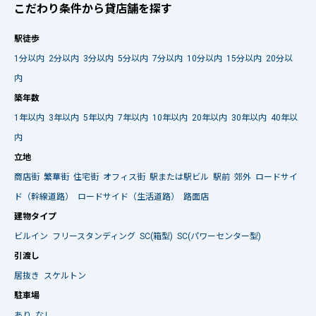
こだわり条件から貸店舗を探す
駅徒歩
1分以内
2分以内
3分以内
5分以内
7分以内
10分以内
15分以内
20分以
内
築年数
1年以内
3年以内
5年以内
7年以内
10年以内
20年以内
30年以内
40年以
内
立地
商店街
繁華街
住宅街
オフィス街
駅または駅ビル
駅前
郊外
ロードサイ
ド（幹線道路）
ロードサイド（生活道路）
路面店
建物タイプ
ビルイン
フリースタンディング
SC(箱型)
SC(パワーセンター型)
引渡し
居抜き
スケルトン
駐車場
あり
なし