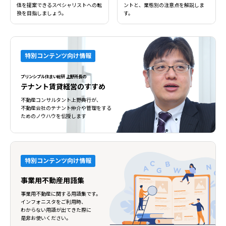
値を提案できるスペシャリストへの転
ントと、業態別の注意点を解説しま
換を目指しましょう。
す。
特別コンテンツ向け情報
プリンシプル住まい総研 上野所長の
テナント賃貸経営のすすめ
不動産コンサルタント上野典行が、
不動産会社のテナント仲介や管理をする
ためのノウハウを伝授します
特別コンテンツ向け情報
事業用不動産用語集
事業用不動産に関する用語集です。
インフォニスタをご利用時、
わからない用語が出てきた際に
是非お使いください。