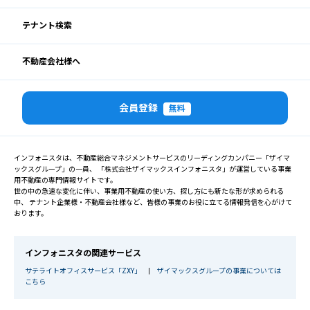
テナント検索
不動産会社様へ
会員登録
無料
インフォニスタは、不動産総合マネジメントサービスのリーディングカンパニー「ザイマ
ックスグループ」の一員、 「株式会社ザイマックスインフォニスタ」が運営している事業
用不動産の専門情報サイトです。
世の中の急速な変化に伴い、事業用不動産の使い方、探し方にも新たな形が求められる
中、 テナント企業様・不動産会社様など、皆様の事業のお役に立てる情報発信を心がけて
おります。
インフォニスタの関連サービス
サテライトオフィスサービス「ZXY」
|
ザイマックスグループの事業については
こちら