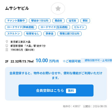
ムサシヤビル
テナント募集中
駅徒歩 1分以内
商店街
住宅街
駅前
ロードサイド(幹線道路)
ロードサイド(生活道路)
ビルイン
スケルトン
駐車場 なし
鉄骨造
情報公開 3日以内
東京都江東区大島
都営新宿線 「大島」駅 徒歩1分
1980年5月（築46年）
10.00
建物分割不可・土地分
万円/月 ※ご相談可能
2F
22.32坪/73.79㎡
会員登録すると、物件のお問い合せや、便利な機能がご利用いただけ
ます。
会員登録はこちら
無料
物件ID：43857 公開日：2026/08/05