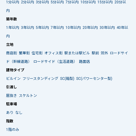
1分以内
2分以内
3分以内
5分以内
7分以内
10分以内
15分以内
20分以
内
築年数
1年以内
3年以内
5年以内
7年以内
10年以内
20年以内
30年以内
40年以
内
立地
商店街
繁華街
住宅街
オフィス街
駅または駅ビル
駅前
郊外
ロードサイ
ド（幹線道路）
ロードサイド（生活道路）
路面店
建物タイプ
ビルイン
フリースタンディング
SC(箱型)
SC(パワーセンター型)
引渡し
居抜き
スケルトン
駐車場
あり
なし
階数
1階のみ