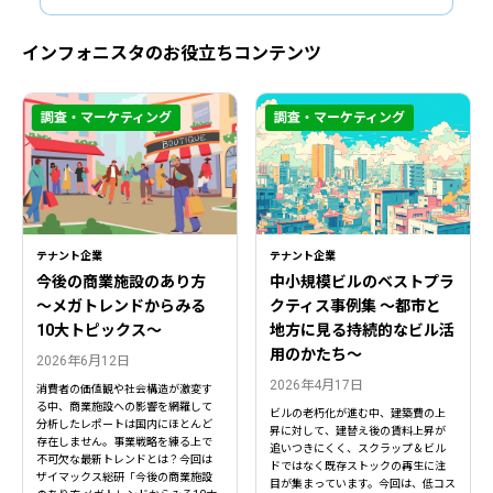
インフォニスタのお役立ちコンテンツ
調査・マーケティング
調査・マーケティング
テナント企業
テナント企業
今後の商業施設のあり方
中小規模ビルのベストプラ
〜メガトレンドからみる
クティス事例集 ～都市と
10大トピックス〜
地方に見る持続的なビル活
用のかたち～
2026年6月12日
2026年4月17日
消費者の価値観や社会構造が激変す
る中、商業施設への影響を網羅して
ビルの老朽化が進む中、建築費の上
分析したレポートは国内にほとんど
昇に対して、建替え後の賃料上昇が
存在しません。事業戦略を練る上で
追いつきにくく、スクラップ＆ビル
不可欠な最新トレンドとは？今回は
ドではなく既存ストックの再生に注
ザイマックス総研「今後の商業施設
目が集まっています。今回は、低コス