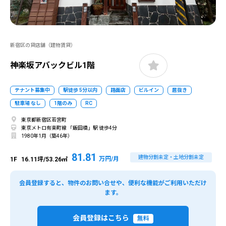
新宿区の貸店舗（建物賃貸）
神楽坂アバックビル1階
テナント募集中
駅徒歩 5分以内
路面店
ビルイン
居抜き
駐車場 なし
1階のみ
RC
東京都新宿区若宮町
東京メトロ有楽町線 「飯田橋」駅 徒歩4分
1980年1月（築46年）
81.81
建物分割未定・土地分割未定
万円/月
1F
16.11坪/53.26㎡
会員登録すると、物件のお問い合せや、便利な機能がご利用いただけ
ます。
会員登録はこちら
無料