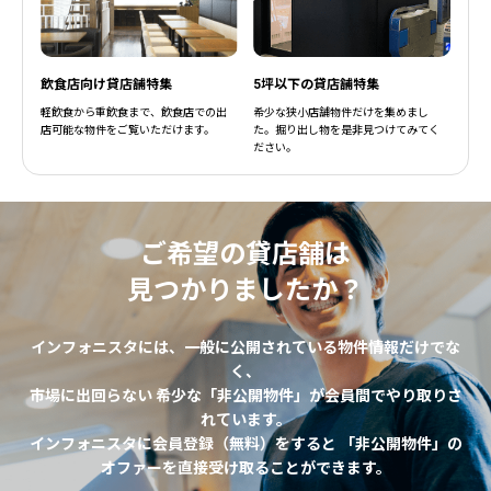
飲食店向け貸店舗特集
5坪以下の貸店舗特集
軽飲食から重飲食まで、飲食店での出
希少な狭小店舗物件だけを集めまし
店可能な物件をご覧いただけます。
た。掘り出し物を是非見つけてみてく
ださい。
ご希望の貸店舗は
見つかりましたか？
インフォニスタには、一般に公開されている物件情報だけでな
く、
市場に出回らない 希少な「非公開物件」が会員間でやり取りさ
れています。
インフォニスタに会員登録（無料）をすると 「非公開物件」の
オファーを直接受け取ることができます。