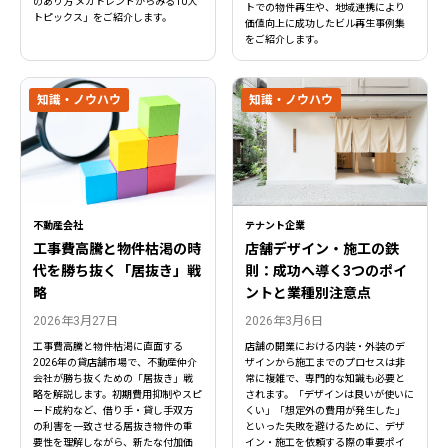
のあり方 メガトレンドからみる10大
トでの物件再生や、地域連携により
トピックス」をご紹介します。
価値向上に成功したビル再生事例集
をご紹介します。
知識・ノウハウ
知識・ノウハウ
不動産会社
テナント企業
工事費高騰と物件枯渇の時
店舗デザイン・施工の鉄
代を勝ち抜く「居抜き」戦
則：成功へ導く3つのポイ
略
ントと業種別注意点
2026年3月27日
2026年3月6日
工事費高騰と物件枯渇に直面する
店舗の開業における内装・外装のデ
2026年の貸店舗市場で、不動産仲介
ザインから施工までのプロセスは非
会社が勝ち抜くための「居抜き」戦
常に複雑で、専門的な知識も必要と
略を解説します。初期費用抑制やスピ
されます。「デザインは良いが使いに
ード成約など、借り手・貸し手双方
くい」「想定外の費用が発生した」
の利害を一致させる居抜き物件の重
といった失敗を避けるために、デザ
要性を理解しながら、新たな付加価
イン・施工を依頼する際の重要ポイ