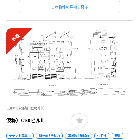
この物件の詳細を見る
新着
江東区の貸店舗（建物賃貸）
仮称）CSKビルⅡ
テナント募集中
駅徒歩 5分以内
築年数 1年以内
住宅街
駅前