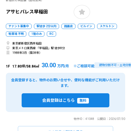
新宿区の貸店舗（建物賃貸）
アサヒパレス早稲田
テナント募集中
駅徒歩 2分以内
路面店
ビルイン
スケルトン
駐車場 不明
1階のみ
RC
東京都新宿区西早稲田
東京メトロ東西線 「早稲田」駅 徒歩8分
1988年3月（築38年）
30.00
建物分割不可・土地分
万円/月 ※ご相談可能
1F
17.80坪/58.84㎡
会員登録すると、物件のお問い合せや、便利な機能がご利用いただけ
ます。
会員登録はこちら
無料
物件ID：41048 公開日：2026/07/30