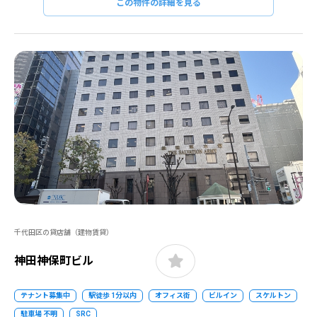
この物件の詳細を見る
千代田区の貸店舗（建物賃貸）
神田神保町ビル
テナント募集中
駅徒歩 1分以内
オフィス街
ビルイン
スケルトン
駐車場 不明
SRC