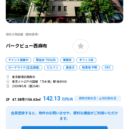
港区の貸店舗（建物賃貸）
パークビュー西麻布
テナント募集中
駅徒歩 7分以内
繁華街
オフィス街
ロードサイド(生活道路)
ビルイン
居抜き
駐車場 不明
SRC
東京都港区西麻布
東京メトロ千代田線 「乃木坂」駅 徒歩6分
2000年5月（築26年）
142.13
建物分割未定・土地分割未定
万円/月
2F
47.38坪/156.63㎡
会員登録すると、物件のお問い合せや、便利な機能がご利用いただけ
ます。