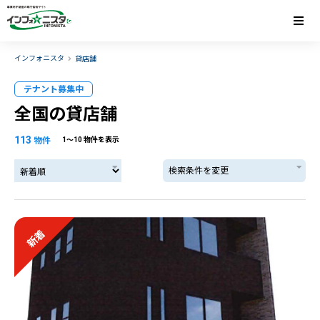
インフォニスタ
貸店舗
テナント募集中
全国の貸店舗
113
物件
1〜10 物件を表示
検索条件を変更
新着