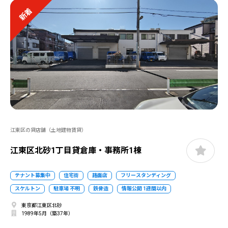
新着
江東区の貸店舗（土地建物賃貸）
江東区北砂1丁目貸倉庫・事務所1棟
テナント募集中
住宅街
路面店
フリースタンディング
スケルトン
駐車場 不明
鉄骨造
情報公開 1週間以内
東京都江東区北砂
1989年5月（築37年）