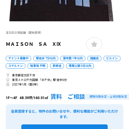
足立区の貸店舗（建物賃貸）
ＭＡＩＳＯＮ ＳＡ ＸⅨ
テナント募集中
駅徒歩 7分以内
築年数 1年以内
路面店
ビルイン
スケルトン
駐車場 不明
鉄骨造
情報公開 3日以内
東京都足立区千住
東京メトロ千代田線 「北千住」駅 徒歩6分
2027年1月（築0年）
賃料 ご相談
建物分割未定・土地分割未定
1F～4F
48.39坪/160.01㎡
会員登録すると、物件のお問い合せや、便利な機能がご利用いただけ
ます。