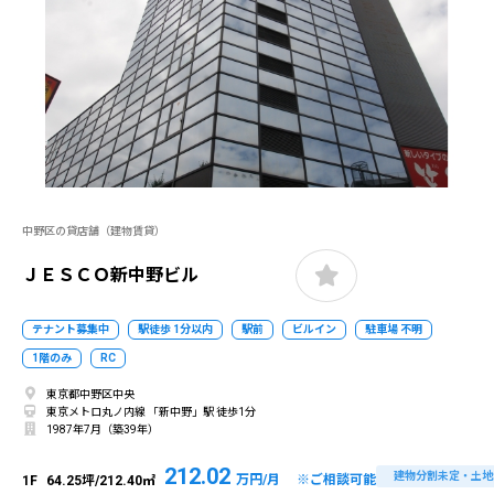
中野区の貸店舗（建物賃貸）
ＪＥＳＣＯ新中野ビル
テナント募集中
駅徒歩 1分以内
駅前
ビルイン
駐車場 不明
1階のみ
RC
東京都中野区中央
東京メトロ丸ノ内線 「新中野」駅 徒歩1分
1987年7月（築39年）
212.02
建物分割未定・土地
万円/月 ※ご相談可能
1F
64.25坪/212.40㎡