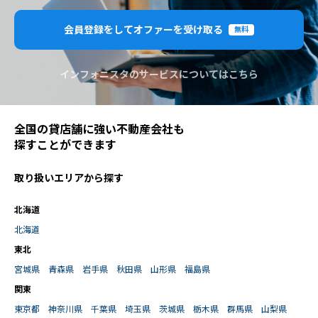
会員登録をしてオファーを受け取る
無料
インフォニスタのサービスについてはこちら
全国の貸店舗に強い不動産会社も
探すことができます
取り扱いエリアから探す
北海道
北海道
東北
宮城県
青森県
岩手県
秋田県
山形県
福島県
関東
東京都
神奈川県
千葉県
埼玉県
茨城県
栃木県
群馬県
山梨県