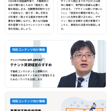
2026年の貸店舗市場で、不動産仲介
ザインから施工までのプロセスは非
会社が勝ち抜くための「居抜き」戦
常に複雑で、専門的な知識も必要と
略を解説します。初期費用抑制やスピ
されます。「デザインは良いが使いに
ード成約など、借り手・貸し手双方
くい」「想定外の費用が発生した」
の利害を一致させる居抜き物件の重
といった失敗を避けるために、デザ
要性を理解しながら、新たな付加価
イン・施工を依頼する際の重要ポイ
値を提案できるスペシャリストへの転
ントと、業態別の注意点を解説しま
換を目指しましょう。
す。
特別コンテンツ向け情報
プリンシプル住まい総研 上野所長の
テナント賃貸経営のすすめ
不動産コンサルタント上野典行が、
不動産会社のテナント仲介や管理をする
ためのノウハウを伝授します
特別コンテンツ向け情報
事業用不動産用語集