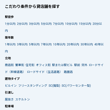
こだわり条件から貸店舗を探す
駅徒歩
1分以内
2分以内
3分以内
5分以内
7分以内
10分以内
15分以内
20分以
内
築年数
1年以内
3年以内
5年以内
7年以内
10年以内
20年以内
30年以内
40年以
内
立地
商店街
繁華街
住宅街
オフィス街
駅または駅ビル
駅前
郊外
ロードサイ
ド（幹線道路）
ロードサイド（生活道路）
路面店
建物タイプ
ビルイン
フリースタンディング
SC(箱型)
SC(パワーセンター型)
引渡し
居抜き
スケルトン
駐車場