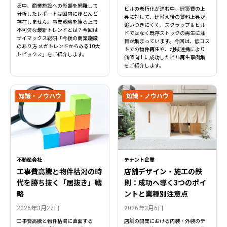
る中、商業施設への影響を網羅して
ビルの老朽化が進む中、建築費の上
分析したレポートは国内にほとんど
昇に対して、建替え後の賃料上昇が
存在しません。事業戦略を練る上で
追いつきにくく、スクラップ＆ビル
不可欠な最新トレンドとは？今回は
ドではなく既存ストックの再生に注
ザイマックス総研「今後の商業施設
目が集まっています。今回は、低コス
のあり方 メガトレンドからみる10大
トでの物件再生や、地域連携により
トピックス」をご紹介します。
価値向上に成功したビル再生事例集
をご紹介します。
知識・ノウハウ
知識・ノウハウ
不動産会社
テナント企業
工事費高騰と物件枯渇の時
店舗デザイン・施工の鉄
閉じる
閉じる
代を勝ち抜く「居抜き」戦
則：成功へ導く3つのポイ
略
ントと業種別注意点
2026年3月27日
2026年3月6日
工事費高騰と物件枯渇に直面する
店舗の開業における内装・外装のデ