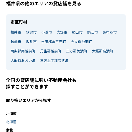
福井県の他のエリアの貸店舗を見る
市区町村
福井市
敦賀市
小浜市
大野市
勝山市
鯖江市
あわら市
越前市
坂井市
吉田郡永平寺町
今立郡池田町
南条郡南越前町
丹生郡越前町
三方郡美浜町
大飯郡高浜町
大飯郡おおい町
三方上中郡若狭町
全国の貸店舗に強い不動産会社も
探すことができます
取り扱いエリアから探す
北海道
北海道
東北