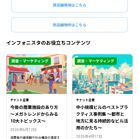
貸店舗用地はこちら
売店舗物件はこちら
インフォニスタのお役立ちコンテンツ
調査・マーケティング
調査・マーケティング
テナント企業
テナント企業
今後の商業施設のあり方
中小規模ビルのベストプラ
〜メガトレンドからみる
クティス事例集 ～都市と
10大トピックス〜
地方に見る持続的なビル活
用のかたち～
2026年6月12日
2026年4月17日
消費者の価値観や社会構造が激変す