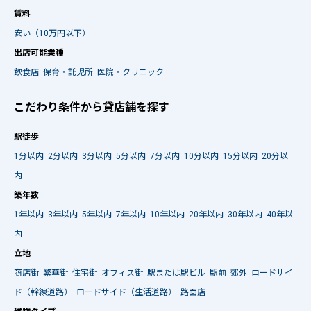
賃料
安い（10万円以下）
出店可能業種
飲食店
保育・託児所
医院・クリニック
こだわり条件から貸店舗を探す
駅徒歩
1分以内
2分以内
3分以内
5分以内
7分以内
10分以内
15分以内
20分以
内
築年数
1年以内
3年以内
5年以内
7年以内
10年以内
20年以内
30年以内
40年以
内
立地
商店街
繁華街
住宅街
オフィス街
駅または駅ビル
駅前
郊外
ロードサイ
ド（幹線道路）
ロードサイド（生活道路）
路面店