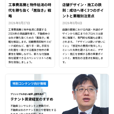
工事費高騰と物件枯渇の時
店舗デザイン・施工の鉄
代を勝ち抜く「居抜き」戦
則：成功へ導く3つのポイ
略
ントと業種別注意点
2026年3月27日
2026年3月6日
工事費高騰と物件枯渇に直面する
店舗の開業における内装・外装のデ
2026年の貸店舗市場で、不動産仲介
ザインから施工までのプロセスは非
会社が勝ち抜くための「居抜き」戦
常に複雑で、専門的な知識も必要と
略を解説します。初期費用抑制やスピ
されます。「デザインは良いが使いに
ード成約など、借り手・貸し手双方
くい」「想定外の費用が発生した」
の利害を一致させる居抜き物件の重
といった失敗を避けるために、デザ
要性を理解しながら、新たな付加価
イン・施工を依頼する際の重要ポイ
値を提案できるスペシャリストへの転
ントと、業態別の注意点を解説しま
換を目指しましょう。
す。
特別コンテンツ向け情報
プリンシプル住まい総研 上野所長の
テナント賃貸経営のすすめ
不動産コンサルタント上野典行が、
不動産会社のテナント仲介や管理をする