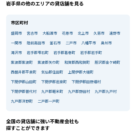
岩手県の他のエリアの貸店舗を見る
市区町村
盛岡市
宮古市
大船渡市
花巻市
北上市
久慈市
遠野市
一関市
陸前高田市
釜石市
二戸市
八幡平市
奥州市
滝沢市
岩手郡雫石町
岩手郡葛巻町
岩手郡岩手町
紫波郡紫波町
紫波郡矢巾町
和賀郡西和賀町
胆沢郡金ケ崎町
西磐井郡平泉町
気仙郡住田町
上閉伊郡大槌町
下閉伊郡山田町
下閉伊郡岩泉町
下閉伊郡田野畑村
下閉伊郡普代村
九戸郡軽米町
九戸郡野田村
九戸郡九戸村
九戸郡洋野町
二戸郡一戸町
全国の貸店舗に強い不動産会社も
探すことができます