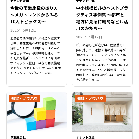
テナント企業
テナント企業
今後の商業施設のあり方
中小規模ビルのベストプラ
〜メガトレンドからみる
クティス事例集 ～都市と
10大トピックス〜
地方に見る持続的なビル活
用のかたち～
2026年6月12日
2026年4月17日
消費者の価値観や社会構造が激変す
る中、商業施設への影響を網羅して
ビルの老朽化が進む中、建築費の上
分析したレポートは国内にほとんど
昇に対して、建替え後の賃料上昇が
存在しません。事業戦略を練る上で
追いつきにくく、スクラップ＆ビル
不可欠な最新トレンドとは？今回は
ドではなく既存ストックの再生に注
ザイマックス総研「今後の商業施設
目が集まっています。今回は、低コス
のあり方 メガトレンドからみる10大
トでの物件再生や、地域連携により
トピックス」をご紹介します。
価値向上に成功したビル再生事例集
をご紹介します。
知識・ノウハウ
知識・ノウハウ
閉じる
閉じる
不動産会社
テナント企業