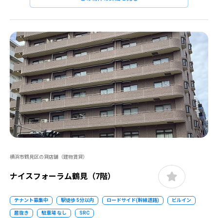
横浜市鶴見区の貸店舗（建物賃貸）
ナイスフォーラム鶴見（7階）
テナント募集中
駅徒歩 5分以内
ロードサイド(幹線道路)
ビルイン
居抜き
駐車場 なし
SRC