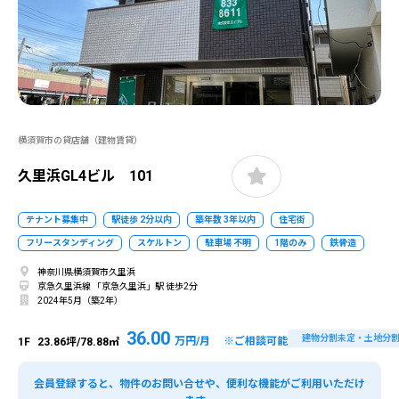
横須賀市の貸店舗（建物賃貸）
久里浜GL4ビル 101
テナント募集中
駅徒歩 2分以内
築年数 3年以内
住宅街
フリースタンディング
スケルトン
駐車場 不明
1階のみ
鉄骨造
神奈川県横須賀市久里浜
京急久里浜線 「京急久里浜」駅 徒歩2分
2024年5月（築2年）
36.00
建物分割未定・土地分
万円/月 ※ご相談可能
1F
23.86坪/78.88㎡
会員登録すると、物件のお問い合せや、便利な機能がご利用いただけ