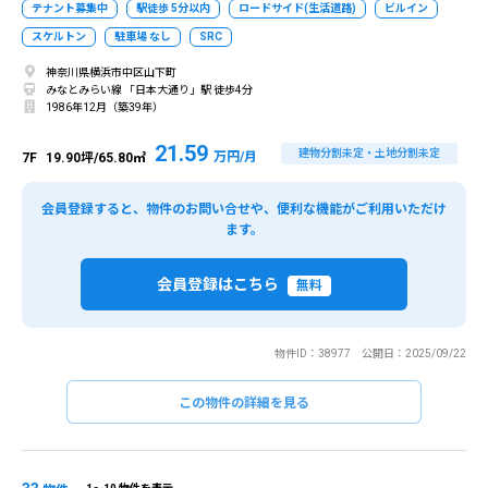
テナント募集中
駅徒歩 5分以内
ロードサイド(生活道路)
ビルイン
スケルトン
駐車場 なし
SRC
神奈川県横浜市中区山下町
みなとみらい線 「日本大通り」駅 徒歩4分
1986年12月（築39年）
21.59
建物分割未定・土地分割未定
万円/月
7F
19.90坪/65.80㎡
会員登録すると、物件のお問い合せや、便利な機能がご利用いただけ
ます。
会員登録はこちら
無料
物件ID：38977 公開日：2025/09/22
閉じる
閉じる
この物件の詳細を見る