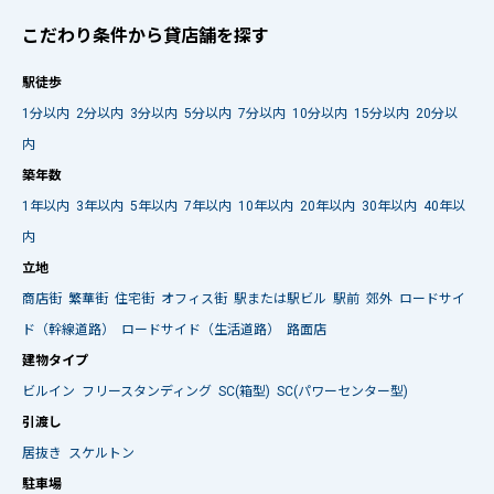
こだわり条件から貸店舗を探す
駅徒歩
1分以内
2分以内
3分以内
5分以内
7分以内
10分以内
15分以内
20分以
内
築年数
1年以内
3年以内
5年以内
7年以内
10年以内
20年以内
30年以内
40年以
内
立地
商店街
繁華街
住宅街
オフィス街
駅または駅ビル
駅前
郊外
ロードサイ
ド（幹線道路）
ロードサイド（生活道路）
路面店
建物タイプ
ビルイン
フリースタンディング
SC(箱型)
SC(パワーセンター型)
引渡し
居抜き
スケルトン
駐車場