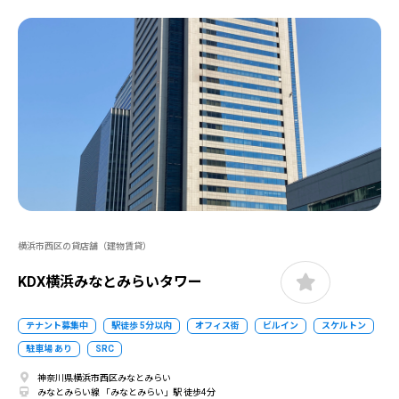
横浜市西区の貸店舗（建物賃貸）
KDX横浜みなとみらいタワー
テナント募集中
駅徒歩 5分以内
オフィス街
ビルイン
スケルトン
駐車場 あり
SRC
神奈川県横浜市西区みなとみらい
みなとみらい線 「みなとみらい」駅 徒歩4分