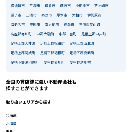
横須賀市
平塚市
鎌倉市
藤沢市
小田原市
茅ヶ崎市
逗子市
三浦市
秦野市
厚木市
大和市
伊勢原市
海老名市
座間市
南足柄市
綾瀬市
三浦郡葉山町
高座郡寒川町
中郡大磯町
中郡二宮町
足柄上郡中井町
足柄上郡大井町
足柄上郡松田町
足柄上郡山北町
足柄上郡開成町
足柄下郡箱根町
足柄下郡真鶴町
足柄下郡湯河原町
愛甲郡愛川町
愛甲郡清川村
全国の貸店舗に強い不動産会社も
探すことができます
取り扱いエリアから探す
北海道
北海道