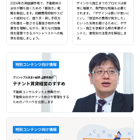
2026年の貸店舗市場で、不動産仲介
ザインから施工までのプロセスは非
会社が勝ち抜くための「居抜き」戦
常に複雑で、専門的な知識も必要と
略を解説します。初期費用抑制やスピ
されます。「デザインは良いが使いに
ード成約など、借り手・貸し手双方
くい」「想定外の費用が発生した」
の利害を一致させる居抜き物件の重
といった失敗を避けるために、デザ
要性を理解しながら、新たな付加価
イン・施工を依頼する際の重要ポイ
値を提案できるスペシャリストへの転
ントと、業態別の注意点を解説しま
換を目指しましょう。
す。
特別コンテンツ向け情報
プリンシプル住まい総研 上野所長の
テナント賃貸経営のすすめ
不動産コンサルタント上野典行が、
不動産会社のテナント仲介や管理をする
ためのノウハウを伝授します
特別コンテンツ向け情報