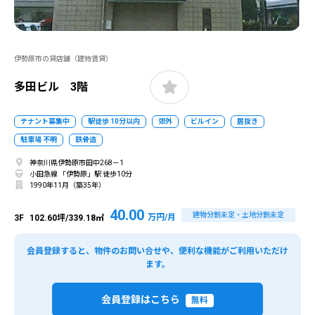
伊勢原市の貸店舗（建物賃貸）
多田ビル 3階
テナント募集中
駅徒歩 10分以内
郊外
ビルイン
居抜き
駐車場 不明
鉄骨造
神奈川県伊勢原市田中268－1
小田急線 「伊勢原」駅 徒歩10分
1990年11月（築35年）
40.00
建物分割未定・土地分割未定
万円/月
3F
102.60坪/339.18㎡
会員登録すると、物件のお問い合せや、便利な機能がご利用いただけ
ます。
会員登録はこちら
無料