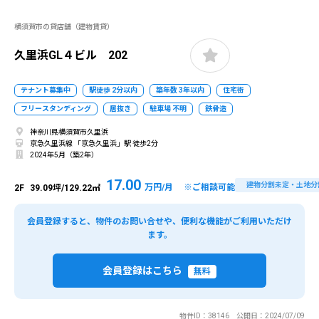
横須賀市の貸店舗（建物賃貸）
久里浜GL４ビル 202
テナント募集中
駅徒歩 2分以内
築年数 3年以内
住宅街
フリースタンディング
居抜き
駐車場 不明
鉄骨造
神奈川県横須賀市久里浜
京急久里浜線 「京急久里浜」駅 徒歩2分
2024年5月（築2年）
17.00
建物分割未定・土地分
万円/月 ※ご相談可能
2F
39.09坪/129.22㎡
会員登録すると、物件のお問い合せや、便利な機能がご利用いただけ
ます。
会員登録はこちら
無料
物件ID：38146 公開日：2024/07/09