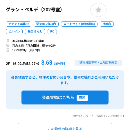
グラン・ベルデ（202号室）
テナント募集中
駅徒歩 2分以内
ロードサイド(幹線道路)
路面店
ビルイン
駐車場 なし
RC
神奈川県横須賀市船越町
京急本線 「京急田浦」駅 徒歩2分
1999年3月（築27年）
8.63
建物分割不可・土地分割未定
万円/月
2F
16.02坪/52.97㎡
会員登録すると、物件のお問い合せや、便利な機能がご利用いただけ
ます。
会員登録はこちら
無料
物件ID：29118 公開日：2026/05/11
この物件の詳細を見る