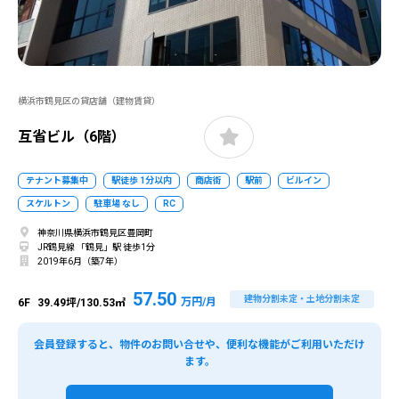
横浜市鶴見区の貸店舗（建物賃貸）
互省ビル（6階）
テナント募集中
駅徒歩 1分以内
商店街
駅前
ビルイン
スケルトン
駐車場 なし
RC
神奈川県横浜市鶴見区豊岡町
JR鶴見線 「鶴見」駅 徒歩1分
2019年6月（築7年）
57.50
建物分割未定・土地分割未定
万円/月
6F
39.49坪/130.53㎡
会員登録すると、物件のお問い合せや、便利な機能がご利用いただけ
ます。