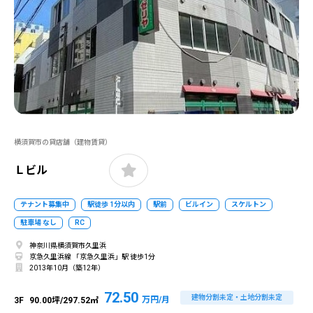
横須賀市の貸店舗（建物賃貸）
Ｌビル
テナント募集中
駅徒歩 1分以内
駅前
ビルイン
スケルトン
駐車場 なし
RC
神奈川県横須賀市久里浜
京急久里浜線 「京急久里浜」駅 徒歩1分
2013年10月（築12年）
72.50
建物分割未定・土地分割未定
万円/月
3F
90.00坪/297.52㎡