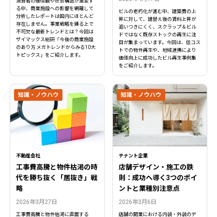
消費者の価値観や社会構造が激変す
る中、商業施設への影響を網羅して
ビルの老朽化が進む中、建築費の上
分析したレポートは国内にほとんど
昇に対して、建替え後の賃料上昇が
存在しません。事業戦略を練る上で
追いつきにくく、スクラップ＆ビル
不可欠な最新トレンドとは？今回は
ドではなく既存ストックの再生に注
ザイマックス総研「今後の商業施設
目が集まっています。今回は、低コス
のあり方 メガトレンドからみる10大
トでの物件再生や、地域連携により
トピックス」をご紹介します。
価値向上に成功したビル再生事例集
をご紹介します。
知識・ノウハウ
知識・ノウハウ
不動産会社
テナント企業
工事費高騰と物件枯渇の時
店舗デザイン・施工の鉄
代を勝ち抜く「居抜き」戦
則：成功へ導く3つのポイ
略
ントと業種別注意点
2026年3月27日
2026年3月6日
工事費高騰と物件枯渇に直面する
店舗の開業における内装・外装のデ