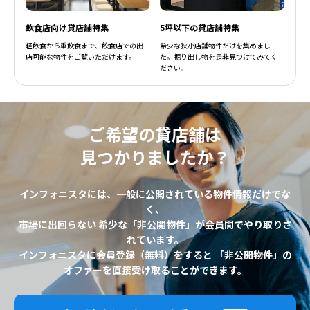
飲食店向け貸店舗特集
5坪以下の貸店舗特集
軽飲食から重飲食まで、飲食店での出
希少な狭小店舗物件だけを集めまし
店可能な物件をご覧いただけます。
た。掘り出し物を是非見つけてみてく
ださい。
ご希望の貸店舗は
見つかりましたか？
インフォニスタには、一般に公開されている物件情報だけでな
く、
市場に出回らない 希少な「非公開物件」が会員間でやり取りさ
れています。
インフォニスタに会員登録（無料）をすると 「非公開物件」の
オファーを直接受け取ることができます。