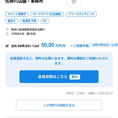
佐野川店舗・事務所
テナント募集中
ロードサイド(生活道路)
フリースタンディング
居抜き
駐車場 不明
RC
神奈川県相模原市緑区佐野川
1998年4月（築28年）
50.00
建物分割未定・土地
万円/月 ※ご相談可能
3F
209.06坪/691.12㎡
会員登録すると、物件のお問い合せや、便利な機能がご利用いただけ
ます。
会員登録はこちら
無料
物件ID：37644 公開日：2024/05/23
この物件の詳細を見る