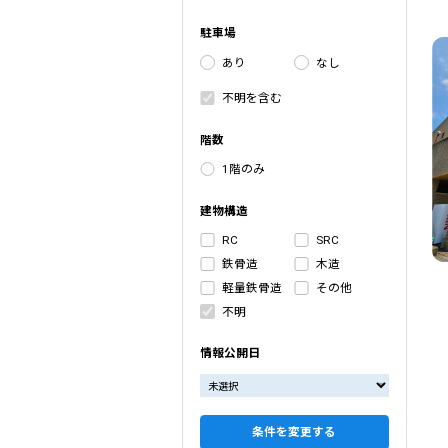
駐車場
あり
なし
不明を含む
階数
1階のみ
建物構造
RC
SRC
鉄骨造
木造
軽量鉄骨造
その他
不明
情報公開日
条件を変更する