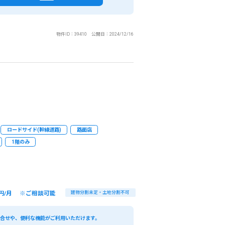
物件ID：39410 公開日：2024/12/16
ロードサイド(幹線道路)
路面店
1階のみ
円/月 ※ご相談可能
建物分割未定・土地分割不可
い合せや、便利な機能がご利用いただけます。