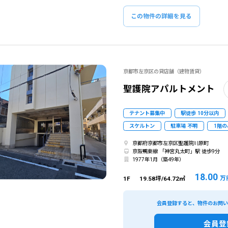
この物件の詳細を見る
京都市左京区の貸店舗（建物賃貸）
聖護院アパルトメント
テナント募集中
駅徒歩 10分以内
スケルトン
駐車場 不明
1階の
京都府京都市左京区聖護院川原町
京阪鴨東線 「神宮丸太町」駅 徒歩9分
1977年1月（築49年）
18.00
万
1F
19.58坪/64.72㎡
会員登録すると、物件のお問
会員登