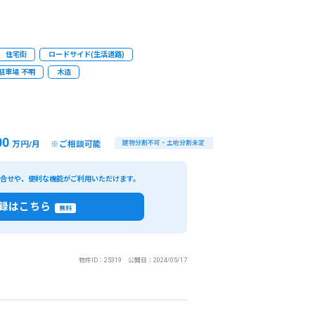
住宅街
ロードサイド(生活道路)
駐車場 不明
木造
00
万円/月 ※ご相談可能
建物分割不可・土地分割未定
い合せや、便利な機能がご利用いただけます。
録はこちら
無料
物件ID：25319 公開日：2024/05/17