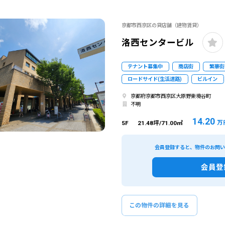
京都市西京区の貸店舗（建物賃貸）
洛西センタービル
テナント募集中
商店街
繁華街
ロードサイド(生活道路)
ビルイン
京都府京都市西京区大原野東境谷町
不明
14.20
万
5F
21.48坪/71.00㎡
会員登録すると、物件のお問
会員登
この物件の詳細を見る