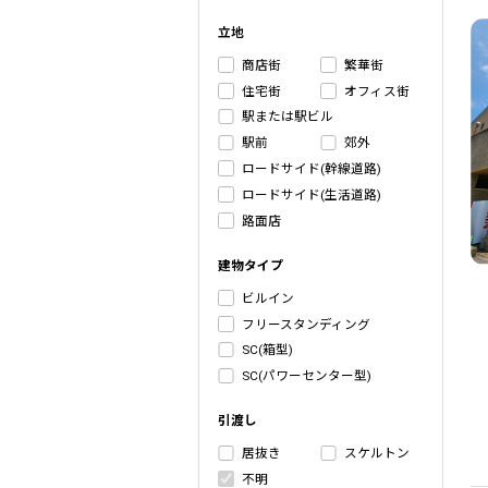
立地
商店街
繁華街
住宅街
オフィス街
駅または駅ビル
駅前
郊外
ロードサイド(幹線道路)
ロードサイド(生活道路)
路面店
建物タイプ
ビルイン
フリースタンディング
SC(箱型)
SC(パワーセンター型)
引渡し
居抜き
スケルトン
不明