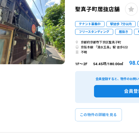
聖真子町居抜店舗
テナント募集中
駅徒歩 7分以内
フリースタンディング
居抜き
京都府京都市下京区聖真子町
京阪本線 「清水五条」駅 徒歩6分
不明
98.
1F～2F
54.45坪/180.00㎡
会員登録すると、物件のお問
会員登
この物件の詳細を見る