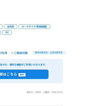
住宅街
ロードサイド(幹線道路)
RC
万円/月 ※ご相談可能
建物分割未定・土地分割未定
い合せや、便利な機能がご利用いただけます。
録はこちら
無料
物件ID：33899 公開日：2026/03/02