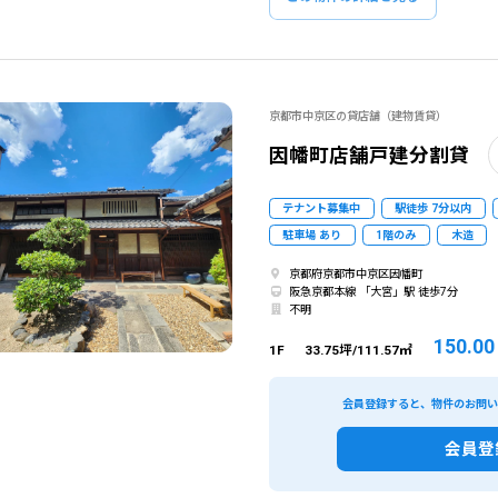
閉じる
閉じる
この条
ものを全て選択してください。（例：「JR山手線 新宿駅」と「小田急線 新宿駅」では検索結果が異なる場合
京都市中京区の貸店舗（建物賃貸）
因幡町店舗戸建分割貸
テナント募集中
駅徒歩 7分以内
駐車場 あり
1階のみ
木造
京都府京都市中京区因幡町
阪急京都本線 「大宮」駅 徒歩7分
不明
150.0
1F
33.75坪/111.57㎡
会員登録すると、物件のお問
会員登