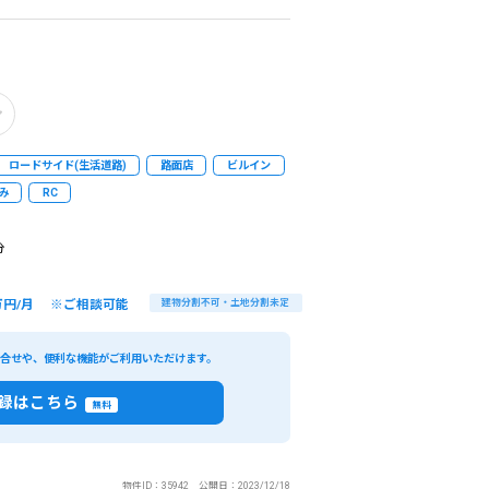
ロードサイド(生活道路)
路面店
ビルイン
み
RC
分
万円/月 ※ご相談可能
建物分割不可・土地分割未定
い合せや、便利な機能がご利用いただけます。
閉じる
録はこちら
無料
条件
こだわり条件
物件ID：35942 公開日：2023/12/18