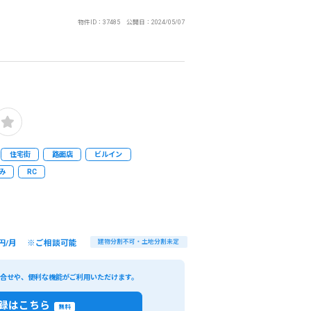
物件ID：37485 公開日：2024/05/07
住宅街
路面店
ビルイン
み
RC
円/月 ※ご相談可能
建物分割不可・土地分割未定
い合せや、便利な機能がご利用いただけます。
録はこちら
無料