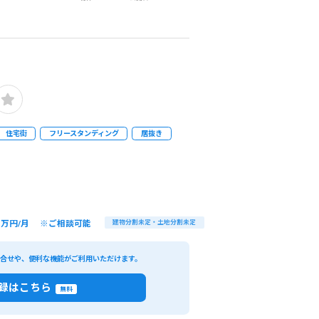
閉じる
件で検索
があります。）
住宅街
フリースタンディング
居抜き
0
万円/月 ※ご相談可能
建物分割未定・土地分割未定
い合せや、便利な機能がご利用いただけます。
録はこちら
無料