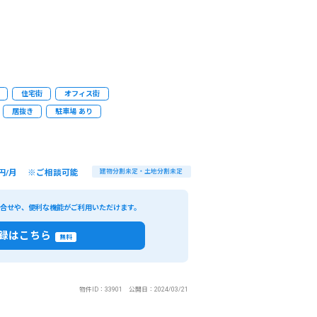
住宅街
オフィス街
居抜き
駐車場 あり
円/月 ※ご相談可能
建物分割未定・土地分割未定
い合せや、便利な機能がご利用いただけます。
録はこちら
無料
物件ID：33901 公開日：2024/03/21