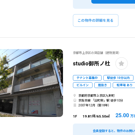
この物件の詳細を見る
京都市上京区の貸店舗（建物賃貸）
studio御所ノ杜
テナント募集中
駅徒歩 10分以内
ビルイン
居抜き
駐車場 あり
京都府京都市上京区九軒町
京阪本線 「出町柳」駅 徒歩10分
2007年12月（築18年）
25.00
万
1F
19.81坪/65.50㎡
会員登録すると、物件のお問