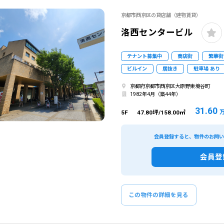
京都市西京区の貸店舗（建物賃貸）
洛西センタービル
テナント募集中
商店街
繁華街
ビルイン
居抜き
駐車場 あり
京都府京都市西京区大原野東境谷町
1982年4月（築44年）
31.60
5F
47.80坪/158.00㎡
会員登録すると、物件のお問
会員登
この物件の詳細を見る