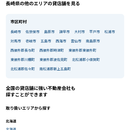
長崎県の他のエリアの貸店舗を見る
市区町村
長崎市
佐世保市
島原市
諫早市
大村市
平戸市
松浦市
対馬市
壱岐市
五島市
西海市
雲仙市
南島原市
西彼杵郡長与町
西彼杵郡時津町
東彼杵郡東彼杵町
東彼杵郡川棚町
東彼杵郡波佐見町
北松浦郡小値賀町
北松浦郡佐々町
南松浦郡新上五島町
全国の貸店舗に強い不動産会社も
探すことができます
取り扱いエリアから探す
北海道
北海道