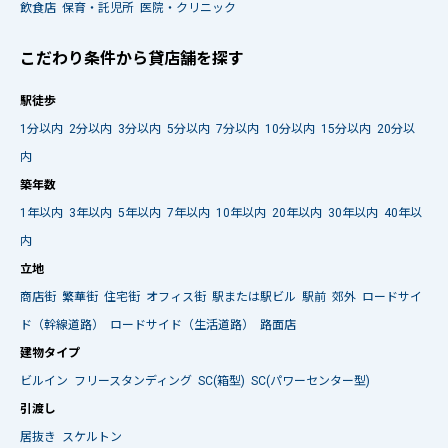
飲食店
保育・託児所
医院・クリニック
こだわり条件から貸店舗を探す
駅徒歩
1分以内
2分以内
3分以内
5分以内
7分以内
10分以内
15分以内
20分以
内
築年数
1年以内
3年以内
5年以内
7年以内
10年以内
20年以内
30年以内
40年以
内
立地
商店街
繁華街
住宅街
オフィス街
駅または駅ビル
駅前
郊外
ロードサイ
ド（幹線道路）
ロードサイド（生活道路）
路面店
建物タイプ
ビルイン
フリースタンディング
SC(箱型)
SC(パワーセンター型)
引渡し
居抜き
スケルトン