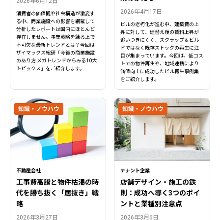
2026年6月12日
2026年4月17日
消費者の価値観や社会構造が激変す
る中、商業施設への影響を網羅して
ビルの老朽化が進む中、建築費の上
分析したレポートは国内にほとんど
昇に対して、建替え後の賃料上昇が
存在しません。事業戦略を練る上で
追いつきにくく、スクラップ＆ビル
不可欠な最新トレンドとは？今回は
ドではなく既存ストックの再生に注
ザイマックス総研「今後の商業施設
目が集まっています。今回は、低コス
のあり方 メガトレンドからみる10大
トでの物件再生や、地域連携により
トピックス」をご紹介します。
価値向上に成功したビル再生事例集
をご紹介します。
知識・ノウハウ
知識・ノウハウ
不動産会社
テナント企業
工事費高騰と物件枯渇の時
店舗デザイン・施工の鉄
閉じる
閉じる
代を勝ち抜く「居抜き」戦
則：成功へ導く3つのポイ
略
ントと業種別注意点
2026年3月27日
2026年3月6日