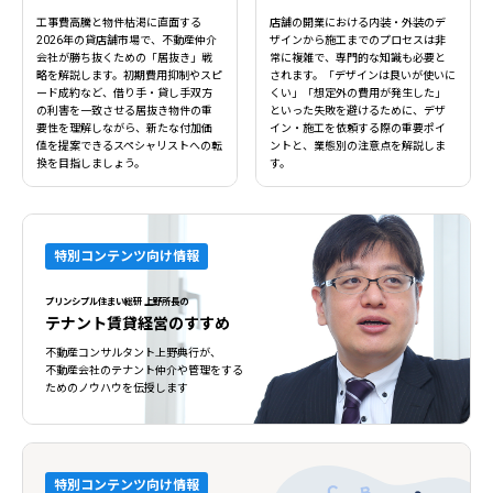
工事費高騰と物件枯渇に直面する
店舗の開業における内装・外装のデ
2026年の貸店舗市場で、不動産仲介
ザインから施工までのプロセスは非
会社が勝ち抜くための「居抜き」戦
常に複雑で、専門的な知識も必要と
略を解説します。初期費用抑制やスピ
されます。「デザインは良いが使いに
ード成約など、借り手・貸し手双方
くい」「想定外の費用が発生した」
の利害を一致させる居抜き物件の重
といった失敗を避けるために、デザ
要性を理解しながら、新たな付加価
イン・施工を依頼する際の重要ポイ
値を提案できるスペシャリストへの転
ントと、業態別の注意点を解説しま
換を目指しましょう。
す。
特別コンテンツ向け情報
プリンシプル住まい総研 上野所長の
テナント賃貸経営のすすめ
不動産コンサルタント上野典行が、
不動産会社のテナント仲介や管理をする
ためのノウハウを伝授します
特別コンテンツ向け情報