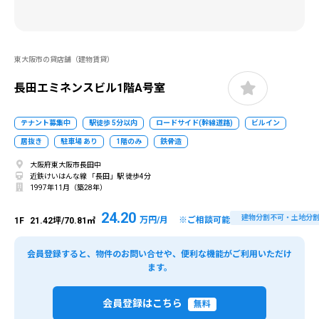
東大阪市の貸店舗（建物賃貸）
長田エミネンスビル1階A号室
テナント募集中
駅徒歩 5分以内
ロードサイド(幹線道路)
ビルイン
居抜き
駐車場 あり
1階のみ
鉄骨造
大阪府東大阪市長田中
近鉄けいはんな線 「長田」駅 徒歩4分
1997年11月（築28年）
24.20
建物分割不可・土地分
万円/月 ※ご相談可能
1F
21.42坪/70.81㎡
会員登録すると、物件のお問い合せや、便利な機能がご利用いただけ
ます。
会員登録はこちら
無料