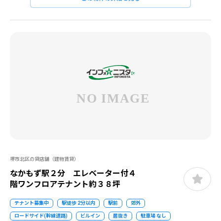
堺市北区の貸店舗（建物賃貸）
なかもず駅２分 エレベーター付４
階ワンフロアテナント約３８坪
テナント募集中
駅徒歩 2分以内
駅前
郊外
ロードサイド(幹線道路)
ビルイン
居抜き
駐車場 なし