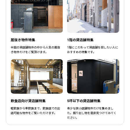
居抜き物件特集
1階の貸店舗特集
閉じる
閉じる
全国の貸店舗物件の中から人気の居抜
1階にこだわって貸店舗を探したい人に
き物件だけをご覧頂けます。
おすすめの特集です。
飲食店向け貸店舗特集
5坪以下の貸店舗特集
軽飲食から重飲食まで、飲食店での出
希少な狭小店舗物件だけを集めまし
店可能な物件をご覧いただけます。
た。掘り出し物を是非見つけてみてく
ださい。