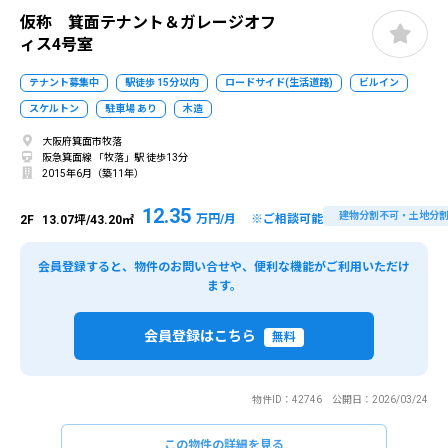
仮称 箕面テナント＆ガレージオフ
ィス4号室
テナント募集中
駅徒歩 15分以内
ロードサイド(生活道路)
ビルイン
スケルトン
駐車場 あり
木造
大阪府箕面市牧落
阪急箕面線 「牧落」駅 徒歩13分
2015年6月（築11年）
12.35
建物分割不可・土地分
万円/月 ※ご相談可能
2F
13.07坪/43.20㎡
会員登録すると、物件のお問い合せや、便利な機能がご利用いただけ
ます。
会員登録はこちら
無料
物件ID：42746 公開日：2026/03/24
この物件の詳細を見る