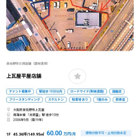
泉佐野市の貸店舗（建物賃貸）
上瓦屋平屋店舗
テナント募集中
駅徒歩 10分以内
ロードサイド(幹線道路)
路面店
フリースタンディング
スケルトン
駐車場 あり
1階のみ
鉄骨造
大阪府泉佐野市上瓦屋
南海本線 「井原里」駅 徒歩10分
2006年9月（築19年）
60.00
建物分割不可・土地分割未定
万円/月
1F
45.36坪/149.95㎡