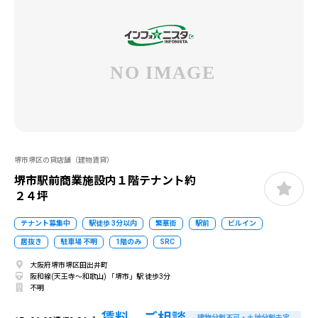
堺市堺区の貸店舗（建物賃貸）
堺市駅前商業施設内１階テナント約
２４坪
テナント募集中
駅徒歩 3分以内
繁華街
駅前
ビルイン
居抜き
駐車場 不明
1階のみ
SRC
大阪府堺市堺区田出井町
阪和線(天王寺～和歌山) 「堺市」駅 徒歩3分
不明
賃料 ご相談
建物分割不可・土地分割未定