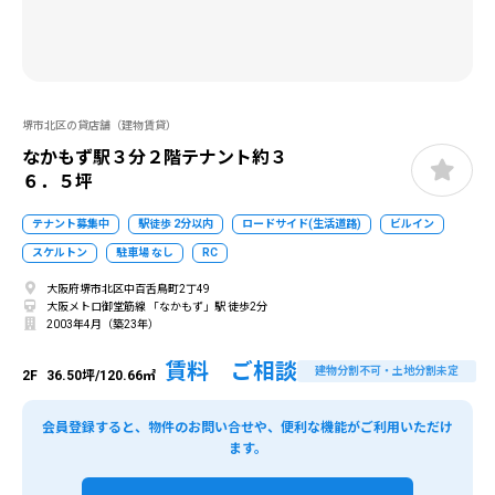
堺市北区の貸店舗（建物賃貸）
なかもず駅３分２階テナント約３
６．５坪
テナント募集中
駅徒歩 2分以内
ロードサイド(生活道路)
ビルイン
スケルトン
駐車場 なし
RC
大阪府堺市北区中百舌鳥町2丁49
大阪メトロ御堂筋線 「なかもず」駅 徒歩2分
2003年4月（築23年）
賃料 ご相談
建物分割不可・土地分割未定
2F
36.50坪/120.66㎡
会員登録すると、物件のお問い合せや、便利な機能がご利用いただけ
ます。