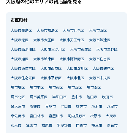
大阪府の他のエリアの貸店舗を見る
市区町村
大阪市都島区
大阪市福島区
大阪市此花区
大阪市西区
大阪市港区
大阪市大正区
大阪市天王寺区
大阪市浪速区
大阪市西淀川区
大阪市東淀川区
大阪市東成区
大阪市生野区
大阪市旭区
大阪市城東区
大阪市阿倍野区
大阪市住吉区
大阪市東住吉区
大阪市西成区
大阪市淀川区
大阪市鶴見区
大阪市住之江区
大阪市平野区
大阪市北区
大阪市中央区
堺市堺区
堺市中区
堺市東区
堺市西区
堺市南区
堺市北区
堺市美原区
岸和田市
豊中市
池田市
吹田市
泉大津市
高槻市
貝塚市
守口市
枚方市
茨木市
八尾市
泉佐野市
富田林市
寝屋川市
河内長野市
松原市
大東市
和泉市
箕面市
柏原市
羽曳野市
門真市
摂津市
高石市