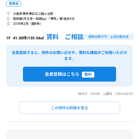
鉄骨造
大阪府堺市堺区北三国ヶ丘町
阪和線(天王寺～和歌山) 「堺市」駅 徒歩5分
2018年2月（築8年）
賃料 ご相談
建物分割不可・土地分割未定
1F
41.00坪/135.54㎡
会員登録すると、物件のお問い合せや、便利な機能がご利用いただけ
ます。
会員登録はこちら
無料
物件ID：44006 公開日：2026/06/30
この物件の詳細を見る