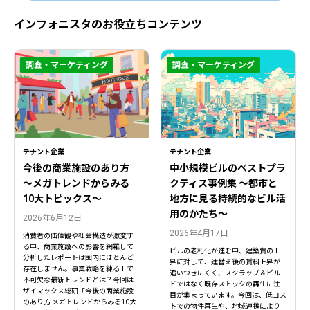
インフォニスタのお役立ちコンテンツ
調査・マーケティング
調査・マーケティング
テナント企業
テナント企業
今後の商業施設のあり方
中小規模ビルのベストプラ
〜メガトレンドからみる
クティス事例集 ～都市と
10大トピックス〜
地方に見る持続的なビル活
用のかたち～
2026年6月12日
2026年4月17日
消費者の価値観や社会構造が激変す
る中、商業施設への影響を網羅して
ビルの老朽化が進む中、建築費の上
分析したレポートは国内にほとんど
昇に対して、建替え後の賃料上昇が
存在しません。事業戦略を練る上で
追いつきにくく、スクラップ＆ビル
不可欠な最新トレンドとは？今回は
ドではなく既存ストックの再生に注
ザイマックス総研「今後の商業施設
目が集まっています。今回は、低コス
のあり方 メガトレンドからみる10大
トでの物件再生や、地域連携により