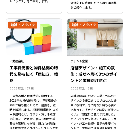
トピックス」をご紹介します。
価値向上に成功したビル再生事例集
をご紹介します。
知識・ノウハウ
知識・ノウハウ
不動産会社
テナント企業
工事費高騰と物件枯渇の時
店舗デザイン・施工の鉄
代を勝ち抜く「居抜き」戦
則：成功へ導く3つのポイ
略
ントと業種別注意点
2026年3月27日
2026年3月6日
工事費高騰と物件枯渇に直面する
店舗の開業における内装・外装のデ
2026年の貸店舗市場で、不動産仲介
ザインから施工までのプロセスは非
会社が勝ち抜くための「居抜き」戦
常に複雑で、専門的な知識も必要と
略を解説します。初期費用抑制やスピ
されます。「デザインは良いが使いに
ード成約など、借り手・貸し手双方
くい」「想定外の費用が発生した」
の利害を一致させる居抜き物件の重
といった失敗を避けるために、デザ
要性を理解しながら、新たな付加価
イン・施工を依頼する際の重要ポイ
値を提案できるスペシャリストへの転
ントと、業態別の注意点を解説しま