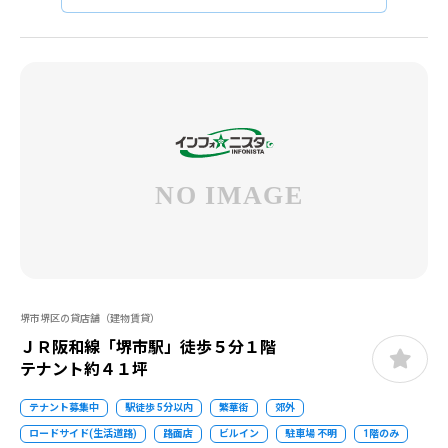
堺市堺区の貸店舗（建物賃貸）
ＪＲ阪和線「堺市駅」徒歩５分１階
テナント約４１坪
テナント募集中
駅徒歩 5分以内
繁華街
郊外
ロードサイド(生活道路)
路面店
ビルイン
駐車場 不明
1階のみ