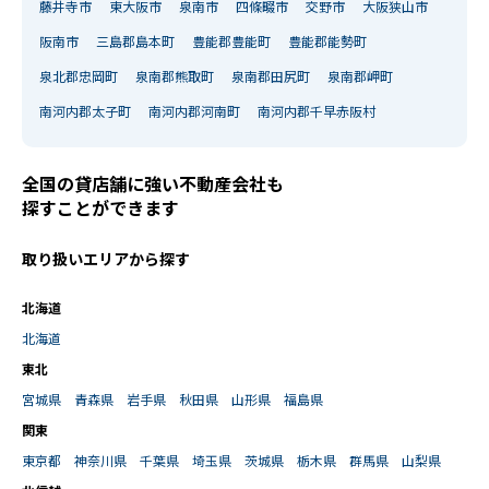
藤井寺市
東大阪市
泉南市
四條畷市
交野市
大阪狭山市
阪南市
三島郡島本町
豊能郡豊能町
豊能郡能勢町
泉北郡忠岡町
泉南郡熊取町
泉南郡田尻町
泉南郡岬町
南河内郡太子町
南河内郡河南町
南河内郡千早赤阪村
全国の貸店舗に強い不動産会社も
探すことができます
取り扱いエリアから探す
北海道
北海道
東北
宮城県
青森県
岩手県
秋田県
山形県
福島県
関東
東京都
神奈川県
千葉県
埼玉県
茨城県
栃木県
群馬県
山梨県