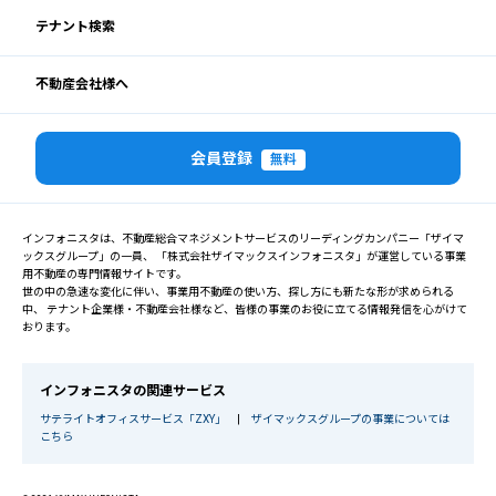
テナント検索
不動産会社様へ
会員登録
無料
インフォニスタは、不動産総合マネジメントサービスのリーディングカンパニー「ザイマ
ックスグループ」の一員、 「株式会社ザイマックスインフォニスタ」が運営している事業
用不動産の専門情報サイトです。
世の中の急速な変化に伴い、事業用不動産の使い方、探し方にも新たな形が求められる
中、 テナント企業様・不動産会社様など、皆様の事業のお役に立てる情報発信を心がけて
おります。
インフォニスタの関連サービス
サテライトオフィスサービス「ZXY」
|
ザイマックスグループの事業については
こちら