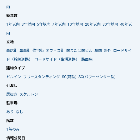
内
築年数
1年以内
3年以内
5年以内
7年以内
10年以内
20年以内
30年以内
40年以
内
立地
商店街
繁華街
住宅街
オフィス街
駅または駅ビル
駅前
郊外
ロードサイ
ド（幹線道路）
ロードサイド（生活道路）
路面店
建物タイプ
ビルイン
フリースタンディング
SC(箱型)
SC(パワーセンター型)
引渡し
居抜き
スケルトン
駐車場
あり
なし
階数
1階のみ
情報公開日