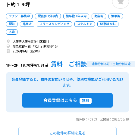
ト約１９坪
テナント募集中
駅徒歩 1分以内
築年数 1年以内
商店街
繁華街
駅前
路面店
フリースタンディング
スケルトン
駐車場 なし
木造
大阪府大阪市東淀川区相川
阪急京都本線 「相川」駅 徒歩1分
2026年6月（築0年）
賃料 ご相談
建物分割不可・土地分割未定
1F～2F
18.70坪/61.81㎡
会員登録すると、物件のお問い合せや、便利な機能がご利用いただけ
ます。
会員登録はこちら
無料
物件ID：43903 公開日：2026/06/18
この物件の詳細を見る