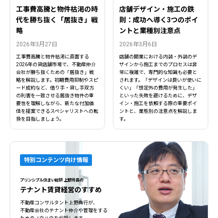
工事費高騰と物件枯渇の時
店舗デザイン・施工の鉄
代を勝ち抜く「居抜き」戦
則：成功へ導く3つのポイ
略
ントと業種別注意点
2026年3月27日
2026年3月6日
工事費高騰と物件枯渇に直面する
店舗の開業における内装・外装のデ
2026年の貸店舗市場で、不動産仲介
ザインから施工までのプロセスは非
会社が勝ち抜くための「居抜き」戦
常に複雑で、専門的な知識も必要と
略を解説します。初期費用抑制やスピ
されます。「デザインは良いが使いに
ード成約など、借り手・貸し手双方
くい」「想定外の費用が発生した」
の利害を一致させる居抜き物件の重
といった失敗を避けるために、デザ
要性を理解しながら、新たな付加価
イン・施工を依頼する際の重要ポイ
値を提案できるスペシャリストへの転
ントと、業態別の注意点を解説しま
換を目指しましょう。
す。
特別コンテンツ向け情報
プリンシプル住まい総研 上野所長の
テナント賃貸経営のすすめ
不動産コンサルタント上野典行が、
不動産会社のテナント仲介や管理をする