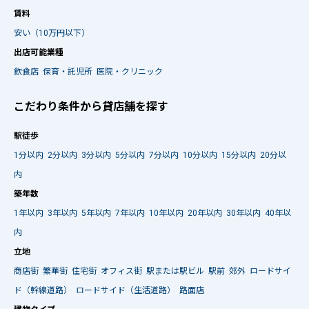
賃料
安い（10万円以下）
出店可能業種
飲食店
保育・託児所
医院・クリニック
こだわり条件から貸店舗を探す
駅徒歩
1分以内
2分以内
3分以内
5分以内
7分以内
10分以内
15分以内
20分以
内
築年数
1年以内
3年以内
5年以内
7年以内
10年以内
20年以内
30年以内
40年以
内
立地
商店街
繁華街
住宅街
オフィス街
駅または駅ビル
駅前
郊外
ロードサイ
ド（幹線道路）
ロードサイド（生活道路）
路面店