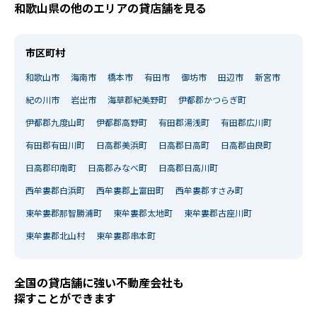
和歌山県の他のエリアの貸店舗を見る
市区町村
和歌山市
海南市
橋本市
有田市
御坊市
田辺市
新宮市
紀の川市
岩出市
海草郡紀美野町
伊都郡かつらぎ町
伊都郡九度山町
伊都郡高野町
有田郡湯浅町
有田郡広川町
有田郡有田川町
日高郡美浜町
日高郡日高町
日高郡由良町
日高郡印南町
日高郡みなべ町
日高郡日高川町
西牟婁郡白浜町
西牟婁郡上富田町
西牟婁郡すさみ町
東牟婁郡那智勝浦町
東牟婁郡太地町
東牟婁郡古座川町
東牟婁郡北山村
東牟婁郡串本町
全国の貸店舗に強い不動産会社も
探すことができます