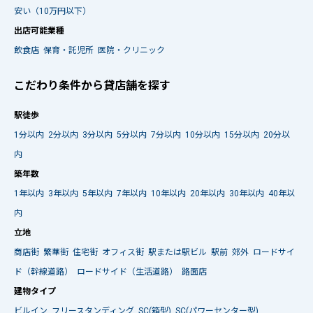
安い（10万円以下）
出店可能業種
飲食店
保育・託児所
医院・クリニック
こだわり条件から貸店舗を探す
駅徒歩
1分以内
2分以内
3分以内
5分以内
7分以内
10分以内
15分以内
20分以
内
築年数
1年以内
3年以内
5年以内
7年以内
10年以内
20年以内
30年以内
40年以
内
立地
商店街
繁華街
住宅街
オフィス街
駅または駅ビル
駅前
郊外
ロードサイ
ド（幹線道路）
ロードサイド（生活道路）
路面店
建物タイプ
ビルイン
フリースタンディング
SC(箱型)
SC(パワーセンター型)