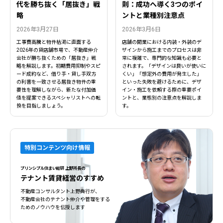
代を勝ち抜く「居抜き」戦
則：成功へ導く3つのポイ
略
ントと業種別注意点
2026年3月27日
2026年3月6日
工事費高騰と物件枯渇に直面する
店舗の開業における内装・外装のデ
2026年の貸店舗市場で、不動産仲介
ザインから施工までのプロセスは非
会社が勝ち抜くための「居抜き」戦
常に複雑で、専門的な知識も必要と
略を解説します。初期費用抑制やスピ
されます。「デザインは良いが使いに
ード成約など、借り手・貸し手双方
くい」「想定外の費用が発生した」
の利害を一致させる居抜き物件の重
といった失敗を避けるために、デザ
要性を理解しながら、新たな付加価
イン・施工を依頼する際の重要ポイ
値を提案できるスペシャリストへの転
ントと、業態別の注意点を解説しま
換を目指しましょう。
す。
特別コンテンツ向け情報
プリンシプル住まい総研 上野所長の
テナント賃貸経営のすすめ
不動産コンサルタント上野典行が、
不動産会社のテナント仲介や管理をする
ためのノウハウを伝授します