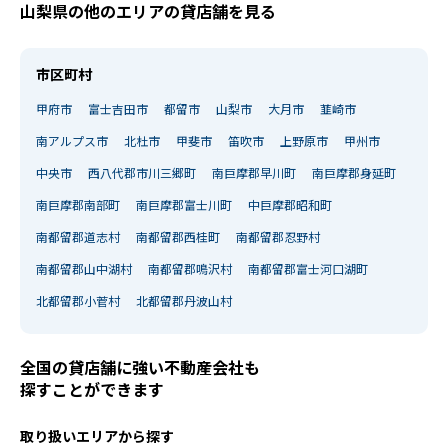
山梨県の他のエリアの貸店舗を見る
市区町村
甲府市
富士吉田市
都留市
山梨市
大月市
韮崎市
南アルプス市
北杜市
甲斐市
笛吹市
上野原市
甲州市
中央市
西八代郡市川三郷町
南巨摩郡早川町
南巨摩郡身延町
南巨摩郡南部町
南巨摩郡富士川町
中巨摩郡昭和町
南都留郡道志村
南都留郡西桂町
南都留郡忍野村
南都留郡山中湖村
南都留郡鳴沢村
南都留郡富士河口湖町
北都留郡小菅村
北都留郡丹波山村
全国の貸店舗に強い不動産会社も
探すことができます
取り扱いエリアから探す