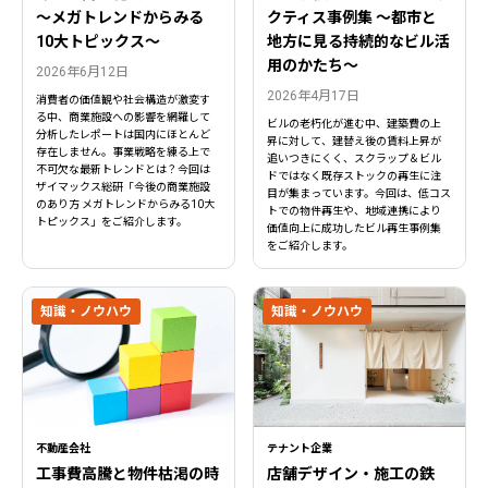
〜メガトレンドからみる
クティス事例集 ～都市と
10大トピックス〜
地方に見る持続的なビル活
用のかたち～
2026年6月12日
2026年4月17日
消費者の価値観や社会構造が激変す
る中、商業施設への影響を網羅して
ビルの老朽化が進む中、建築費の上
分析したレポートは国内にほとんど
昇に対して、建替え後の賃料上昇が
存在しません。事業戦略を練る上で
追いつきにくく、スクラップ＆ビル
不可欠な最新トレンドとは？今回は
ドではなく既存ストックの再生に注
ザイマックス総研「今後の商業施設
目が集まっています。今回は、低コス
のあり方 メガトレンドからみる10大
トでの物件再生や、地域連携により
トピックス」をご紹介します。
価値向上に成功したビル再生事例集
をご紹介します。
知識・ノウハウ
知識・ノウハウ
閉じる
閉じる
不動産会社
テナント企業
工事費高騰と物件枯渇の時
店舗デザイン・施工の鉄