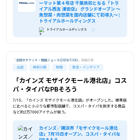
ーマット第４号店 千葉県初となる「トラ
イアル西友 浦安店」 グランドオープン 〜
魚惣菜・肉惣菜を国内店舗にて初導入〜 |
トライアルホールディングス
トライアルホールディングス
「
注目のテナント・施設ニュース(2026/7/24)
」掲載記事
出店
神奈川県
物販
家具・インテリア
「カインズ モザイクモール港北店」コス
パ・タイパなPBそろう
7/15、「カインズ モザイクモール港北店」がオープンした。標準店
に比べると小ぶりな都市型店舗で、コスパ・タイパを訴求する商品
など約2万7000アイテムが揃う。
カインズ／横浜市「モザイクモール港北
店」7月15日オープン、コスパ・タイパな