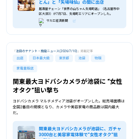
とん」と「矢場味仙」の間に出店
居酒屋チェーン「世界の山ちゃん矢場町店」（名古屋市中
区大須3）が7月7日、矢場町エリアにオープンした。
サカエ経済新聞
「
注目のテナント・施設ニュース(2026/7/10)
」掲載記事
出店
日本最大級
東京都
池袋
物販
家電量販店
関東最大ヨドバシカメラが池袋に “女性
オタク”狙い撃ち
ヨドバシカメラ マルチメディア池袋がオープンした。総売場面積は
全国2番目の規模となり、カメラや美容家電の商品数は国内最大
だ。
関東最大ヨドバシカメラが池袋に、ガチャ
3000台と美容家電体験で“女性オタク”狙