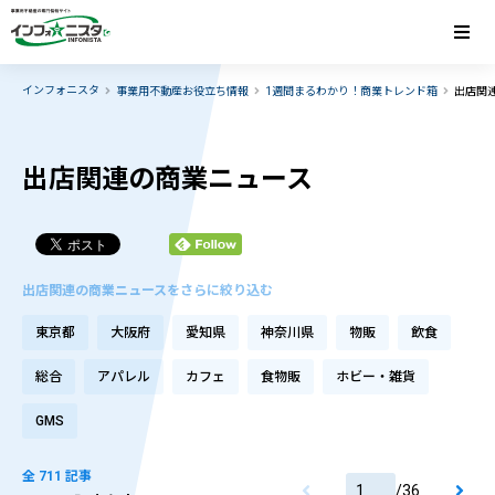
インフォニスタ
事業用不動産お役立ち情報
1週間まるわかり！商業トレンド箱
出店関
出店関連の商業ニュース
出店関連の商業ニュースをさらに絞り込む
東京都
大阪府
愛知県
神奈川県
物販
飲食
総合
アパレル
カフェ
食物販
ホビー・雑貨
GMS
全 711 記事
/
36