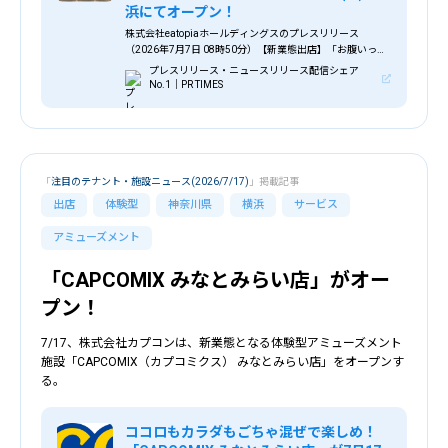
浜にてオープン！
株式会社eatopiaホールディングスのプレスリリース
（2026年7月7日 08時50分）【新業態出店】「お腹いっぱ
いの幸せ」/うなぎ食べ放題・七輪炭火焼き『万福屋』/土
プレスリリース・ニュースリリース配信シェア
用の丑の日2026年7月26日(日)横浜にてオープン！
No.1｜PR TIMES
「
注目のテナント・施設ニュース(2026/7/17)
」掲載記事
出店
体験型
神奈川県
横浜
サービス
アミューズメント
「CAPCOMIX みなとみらい店」がオー
プン！
7/17、株式会社カプコンは、新業態となる体験型アミューズメント
施設「CAPCOMIX（カプコミクス） みなとみらい店」をオープンす
る。
ココロもカラダもごちゃ混ぜで楽しめ！