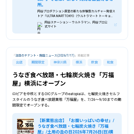
所。
円谷プロダクション直営の新たな体験型カルチャー発信ス
トア「ULTRA MART TOKYO（ウルトラマート トーキョ
ー）」を、2026年7月10日（金）東京・原宿エリアにオー
円谷ステーション – ウルトラマン、円谷プロ公
プンします。
式サイト
「
注目のテナント・施設ニュース(2026/7/17)
」掲載記事
出店
期間限定
神奈川県
横浜
飲食
和食
うなぎ食べ放題・七輪炭火焼き「万福
屋」横浜にオープン
ロピアを中核とするOICグループのeatopiaは、七輪炭火焼きセルフ
スタイルのうなぎ食べ放題業態「万福屋」を、7/26～9/30までの期
間限定でオープンする。
【新業態出店】「お腹いっぱいの幸せ」/
うなぎ食べ放題・七輪炭火焼き『万福
屋』/土用の丑の日2026年7月26日(日)横