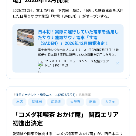
電」2026年12月開業
2026年12月、富士急行線「下吉田」駅に、引退した鉄道車両を活用
した日帰りサウナ施設「サ電（SADEN）」がオープンする。
日本初！実際に運行していた電車を活用し
たサウナ施設サウナ電車「サ電
（SADEN）」2026年12月開業決定！
富士急行株式会社のプレスリリース（2026年7月17日 14時
00分）日本初！実際に運行していた電車を活用したサウナ
施設サウナ電車「サ電（SADEN）」2026年12月開業決
プレスリリース・ニュースリリース配信シェア
定！
No.1｜PR TIMES
「
注目のテナント・施設ニュース(2026/7/24)
」掲載記事
出店
初進出
広島県
大阪府
飲食
カフェ
「コメダ和喫茶 おかげ庵」 関西エリア
初進出決定
愛知県や関東で展開する「コメダ和喫茶 おかげ庵」が、西日本エリ