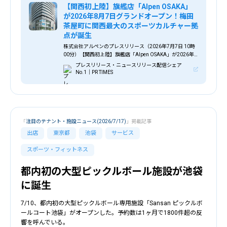
【関西初上陸】旗艦店「Alpen OSAKA」
が2026年8月7日グランドオープン！梅田
茶屋町に関西最大のスポーツカルチャー拠
点が誕生
株式会社アルペンのプレスリリース（2026年7月7日 10時
00分）【関西初上陸】旗艦店「Alpen OSAKA」が2026年8
月7日グランドオープン！梅田茶屋町に関西最大のスポーツ
プレスリリース・ニュースリリース配信シェア
カルチャー拠点が誕生
No.1｜PR TIMES
「
注目のテナント・施設ニュース(2026/7/17)
」掲載記事
出店
東京都
池袋
サービス
スポーツ・フィットネス
都内初の大型ピックルボール施設が池袋
に誕生
7/10、都内初の大型ピックルボール専用施設「Sansan ピックルボ
ールコート池袋」がオープンした。予約数は1ヶ月で1800件超の反
響を呼んでいる。