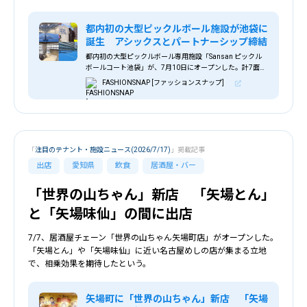
都内初の大型ピックルボール施設が池袋に
誕生 アシックスとパートナーシップ締結
都内初の大型ピックルボール専用施設「Sansan ピックル
ボールコート池袋」が、7月10日にオープンした。計7面の
コートに加えて、来場者同士のコミュニケーションをサポ
FASHIONSNAP [ファッションスナップ]
ートするラウンジやワーキングスペースを完備。
「
注目のテナント・施設ニュース(2026/7/17)
」掲載記事
出店
愛知県
飲食
居酒屋・バー
「世界の山ちゃん」新店 「矢場とん」
と「矢場味仙」の間に出店
7/7、居酒屋チェーン「世界の山ちゃん矢場町店」がオープンした。
「矢場とん」や「矢場味仙」に近い名古屋めしの店が集まる立地
で、相乗効果を期待したという。
矢場町に「世界の山ちゃん」新店 「矢場