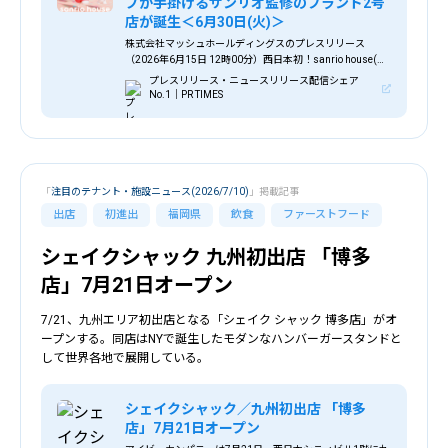
プが手掛けるサンリオ監修のブランド2号
店が誕生＜6月30日(火)＞
株式会社マッシュホールディングスのプレスリリース
（2026年6月15日 12時00分）西日本初！sanrio house(サ
ンリオハウス)がルクア大阪にオープン！マッシュグループ
プレスリリース・ニュースリリース配信シェア
が手掛けるサンリオ監修のブランド2号店が誕生＜6月30日
No.1｜PR TIMES
(火)＞
「
注目のテナント・施設ニュース(2026/7/10)
」掲載記事
出店
初進出
福岡県
飲食
ファーストフード
シェイクシャック 九州初出店 「博多
店」7月21日オープン
7/21、九州エリア初出店となる「シェイク シャック 博多店」がオ
ープンする。同店はNYで誕生したモダンなハンバーガースタンドと
して世界各地で展開している。
シェイクシャック／九州初出店 「博多
店」7月21日オープン