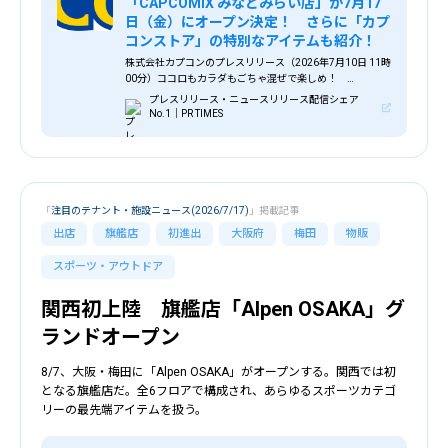
「CAPCOMIX みなとみらい店」が7月17
日（金）にオープン決定！ さらに「カプ
コンストア」の特別なアイテムも紹介！
株式会社カプコンのプレスリリース（2026年7月10日 11時
00分）ココロもカラダもごちゃ混ぜで楽しめ！
「CAPCOMIX みなとみらい店」が7月17日（金）にオープ
プレスリリース・ニュースリリース配信シェア
ン決定！ さらに「カプコンストア」の特別なアイテムも
No.1｜PR TIMES
紹介！
「
注目のテナント・施設ニュース(2026/7/17)
」掲載記事
出店
旗艦店
初進出
大阪府
梅田
物販
スポーツ・アウトドア
関西初上陸 旗艦店「Alpen OSAKA」グ
ランドオープン
8/7、大阪・梅田に「Alpen OSAKA」がオープンする。関西では初
となる旗艦店だ。全6フロアで構成され、あらゆるスポーツカテゴ
リーの最先端アイテムを扱う。