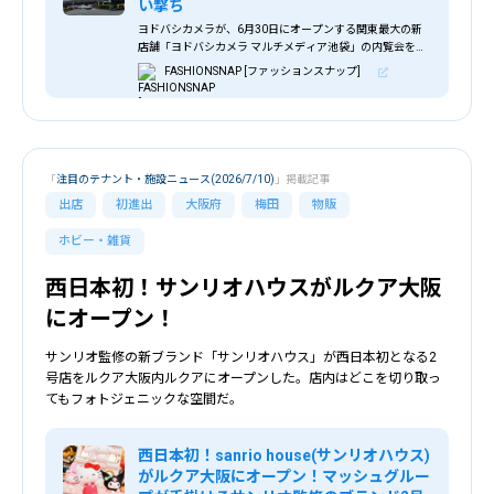
い撃ち
ヨドバシカメラが、6月30日にオープンする関東最大の新
店舗「ヨドバシカメラ マルチメディア池袋」の内覧会を開
催した。西武池袋本店が入居するヨドバシHD池袋ビルに入
FASHIONSNAP [ファッションスナップ]
居し、地下1階から5階までの6フロア構成。
「
注目のテナント・施設ニュース(2026/7/10)
」掲載記事
出店
初進出
大阪府
梅田
物販
ホビー・雑貨
西日本初！サンリオハウスがルクア大阪
にオープン！
サンリオ監修の新ブランド「サンリオハウス」が西日本初となる2
号店をルクア大阪内ルクアにオープンした。店内はどこを切り取っ
てもフォトジェニックな空間だ。
西日本初！sanrio house(サンリオハウス)
がルクア大阪にオープン！マッシュグルー