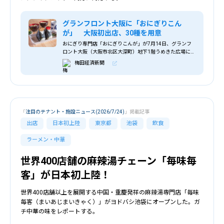
グランフロント大阪に「おにぎりこん
が」 大阪初出店、30種を用意
おにぎり専門店「おにぎりこんが」が7月14日、グランフ
ロント大阪（大阪市北区大深町）地下1階うめきた広場にオ
ープンする。
梅田経済新聞
「
注目のテナント・施設ニュース(2026/7/24)
」掲載記事
出店
日本初上陸
東京都
池袋
飲食
ラーメン・中華
世界400店舗の麻辣湯チェーン「毎味毎
客」が日本初上陸！
世界400店舗以上を展開する中国・重慶発祥の麻辣湯専門店「毎味
毎客（まいあじまいきゃく）」がヨドバシ池袋にオープンした。ガ
チ中華の味をレポートする。