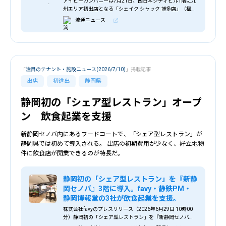
アイビーカンパニーは7月21日、西日本シティビル1階に九
州エリア初出店となる「シェイク シャック 博多店」（福岡
市博多区）をオープンする。 シェイク シャックはニューヨ
流通ニュース
ークで誕生したモダンなハンバーガ
「
注目のテナント・施設ニュース(2026/7/10)
」掲載記事
出店
初進出
静岡県
静岡初の「シェア型レストラン」オープ
ン 飲食起業を支援
新静岡セノバ内にあるフードコートで、「シェア型レストラン」が
静岡県では初めて導入される。 出店の初期費用が少なく、好立地物
件に飲食店が開業できるのが特長だ。
静岡初の「シェア型レストラン」を『新静
岡セノバ』3階に導入。favy・静鉄PM・
静岡博報堂の3社が飲食起業を支援。
株式会社favyのプレスリリース（2026年6月29日 10時00
分）静岡初の「シェア型レストラン」を『新静岡セノバ』3
階に導入。favy・静鉄PM・静岡博報堂の3社が飲食起業を