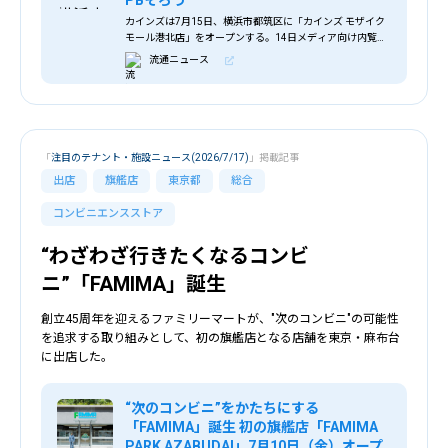
PBそろう
カインズは7月15日、横浜市都筑区に「カインズ モザイク
モール港北店」をオープンする。14日メディア向け内覧会
を開催した。 ショッピングセンター「モザイクモール港
流通ニュース
北」の2階に出店。横浜市営地下鉄センタ
「
注目のテナント・施設ニュース(2026/7/17)
」掲載記事
出店
旗艦店
東京都
総合
コンビニエンスストア
“わざわざ行きたくなるコンビ
ニ”「FAMIMA」誕生
創立45周年を迎えるファミリーマートが、"次のコンビニ"の可能性
を追求する取り組みとして、初の旗艦店となる店舗を東京・麻布台
に出店した。
“次のコンビニ”をかたちにする
「FAMIMA」誕生 初の旗艦店「FAMIMA
PARK AZABUDAI」7月10日（金）オープ