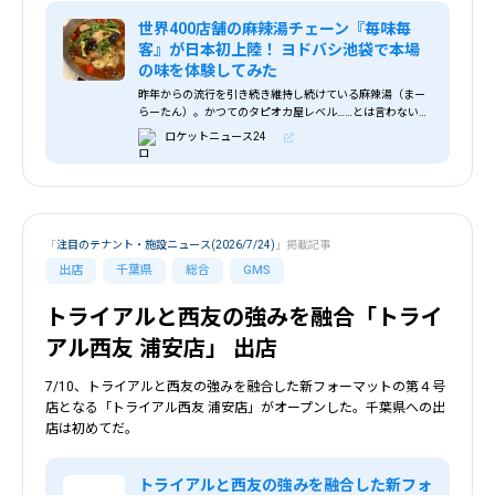
世界400店舗の麻辣湯チェーン『毎味毎
客』が日本初上陸！ ヨドバシ池袋で本場
の味を体験してみた
昨年からの流行を引き続き維持し続けている麻辣湯（まー
らーたん）。かつてのタピオカ屋レベル……とは言わない
が、街には新たな麻辣湯専門店がちょいちょいオープンし
ロケットニュース24
てい …
「
注目のテナント・施設ニュース(2026/7/24)
」掲載記事
出店
千葉県
総合
GMS
トライアルと西友の強みを融合「トライ
アル西友 浦安店」 出店
7/10、トライアルと西友の強みを融合した新フォーマットの第４号
店となる「トライアル西友 浦安店」がオープンした。千葉県への出
店は初めてだ。
トライアルと西友の強みを融合した新フォ