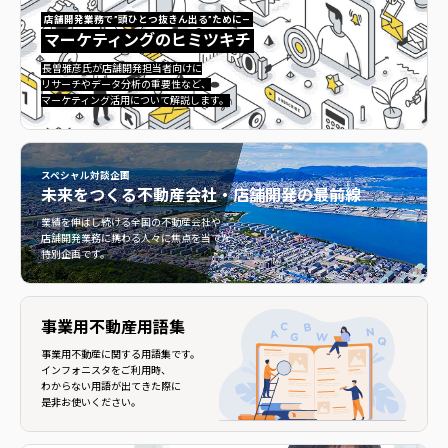
店舗開発業務で”頭ひとつ抜きん出る”ために—
マーケティングのヒミツキチ
マーケティングのヒミツキチ">
長曽雅彦氏が店舗開発担当者向けに
リサーチやデータ分析の重要性など、
マーケティング活用について解説します。
スペシャル対談企画
未来をつくる
不動産会社・店舗開発の最前線
不動産会社・店舗開発の最前線">
業績を伸ばし続ける全国の不動産会社や
店舗開発業務に携わる人々に焦点を当てた
特別企画です。
事業用不動産用語集
事業用不動産に関する用語集です。
インフォニスタをご利用時、
わからない用語が出てきた際に
是非お使いください。