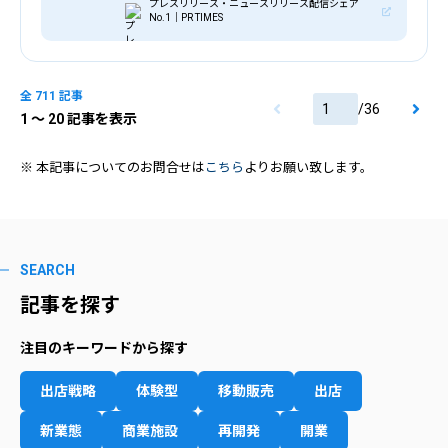
プレスリリース・ニュースリリース配信シェア
支援。
No.1｜PR TIMES
全 711 記事
/
36
1
〜 20 記事を表示
※ 本記事についてのお問合せは
こちら
よりお願い致します。
SEARCH
記事を探す
注目のキーワードから探す
出店戦略
体験型
移動販売
出店
新業態
商業施設
再開発
開業