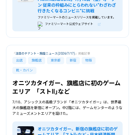
ン 従来の枠組みにとらわれない“わざわざ
行きたくなるコンビニ”に挑戦
ファミリーマートのニュースリリースを掲載しています。
ファミリーマート公式ウェブサイト
「
注目のテナント・施設ニュース(2026/7/17)
」掲載記事
出店
旗艦店
東京都
新宿
物販
靴・カバン
オニツカタイガー、旗艦店に初のゲーム
エリア ｢ストⅡ｣など
7/10、アシックスの高級ブランド「オニツカタイガー」は、世界最
大の旗艦店を新宿にオープン。中2階には、ゲームセンターのような
アミューズメントエリアを設けた。
オニツカタイガー、新宿の旗艦店に初のゲ
ームエリア ｢ストⅡ｣など - 日本経済新聞