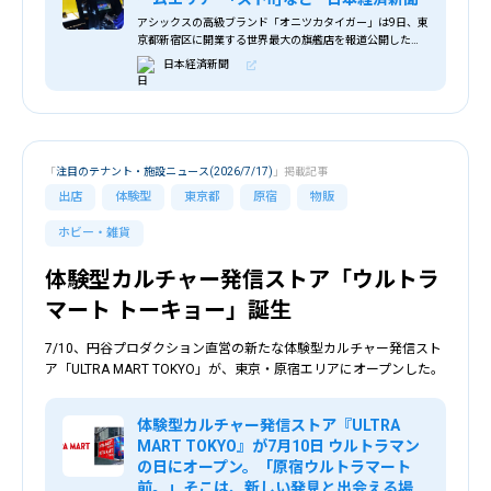
アシックスの高級ブランド「オニツカタイガー」は9日、東
京都新宿区に開業する世界最大の旗艦店を報道公開した。
直営店で初めて、ゲームセンターのようなアミューズメン
日本経済新聞
ト機器を設けた。来店する価値を高めてブランド力を一段
と強化する。10日にオープンする新宿店の中2階に「アミ
ューズメントエリア」（206平方メートル）をつくり、有
料のアーケードゲーム機やプリントシール機を置いた。誰
でも入れるようにしてオニツ
「
注目のテナント・施設ニュース(2026/7/17)
」掲載記事
出店
体験型
東京都
原宿
物販
ホビー・雑貨
体験型カルチャー発信ストア「ウルトラ
マート トーキョー」誕生
7/10、円谷プロダクション直営の新たな体験型カルチャー発信スト
ア「ULTRA MART TOKYO」が、東京・原宿エリアにオープンした。
体験型カルチャー発信ストア『ULTRA
MART TOKYO』が7月10日 ウルトラマン
の日にオープン。「原宿ウルトラマート
前。」そこは、新しい発見と出会える場