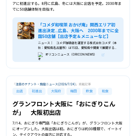
アに初進出する。8月に広島、冬には大阪に出店を予定。2030年ま
でに50店舗体制を目指す。
「コメダ和喫茶 おかげ庵」関西エリア初
進出決定…広島、大阪へ 2030年までに全
国50店舗【出店予定＆メニューなど】
ニュース｜ コメダ珈琲店を運営する株式会社コメダ（本
社：愛知県名古屋市）は15日、愛知県や関東で展開する
「コメダ和喫茶 おかげ庵」を、西日本エリアに初進出させ
オリコンニュース（ORICON NEWS）
ると明らかにした。2026年8月に広島県、冬には大阪府に
出店を予定する。 「おかげ庵」は、1999年2月に名古屋
市に誕生。コメダ珈琲店で培ってきた「くつろぎ」のノウ
ハウを和の情緒へと広げたブランドとして、珈琲・抹茶・
甘味・食事をゆっくりと楽しめる和喫茶（なごみきっさ）
として歩みを続けてきた。
「
注目のテナント・施設ニュース(2026/7/24)
」掲載記事
出店
初進出
大阪府
梅田
飲食
和食
グランフロント大阪に「おにぎりこん
が」 大阪初出店
7/14、おにぎり専門店「おにぎりこんが」が、グランフロント大阪
にオープンした。大阪出店は初。おにぎりは約30種類で、イートイ
ン、テイクアウトの両方に対応する。