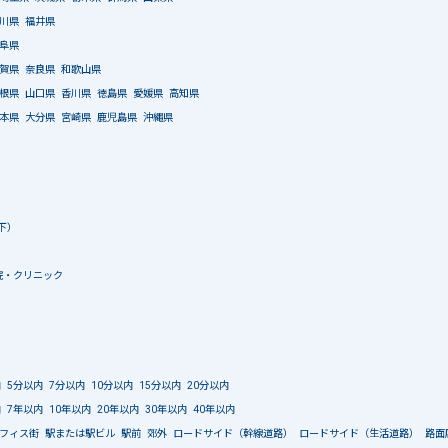
川県
福井県
阜県
賀県
奈良県
和歌山県
根県
山口県
香川県
徳島県
愛媛県
高知県
本県
大分県
宮崎県
鹿児島県
沖縄県
下）
院・クリニック
内
5分以内
7分以内
10分以内
15分以内
20分以内
内
7年以内
10年以内
20年以内
30年以内
40年以内
フィス街
駅または駅ビル
駅前
郊外
ロードサイド（幹線道路）
ロードサイド（生活道路）
路面