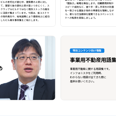
ビルの老朽化が進む中、建築費の上昇に対し
「居抜き」戦略を解説します。初期費用抑制や
て、建替え後の賃料上昇が追いつきにくく、ス
スピード成約など、借り手・貸し手双方の利害
クラップ＆ビルドではなく既存ストックの再生
を一致させる居抜き物件の重要性を理解しなが
に注目が集まっています。今回は、低コストで
ら、新たな付加価値を提案できるスペシャリス
の物件再生や、地域連携により価値向上に成功
トへの転換を目指しましょう。
したビル再生事例集をご紹介します。
特別コンテンツ向け情報
事業用不動産用語
め
事業用不動産に関する用語集です。
インフォニスタをご利用時、
わからない用語が出てきた際に
是非お使いください。