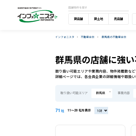
店舗物件を探す
貸店舗
貸土地
売店舗
インフォニスタ
不動産会社
群馬県の不動産会社
群馬県の店舗に強い
取り扱い可能エリアや業務内容、物件掲載数など
詳細ページでは、各会員企業の詳細情報や取扱い
取り扱い可能エリア
群馬県
事業内容
71
11〜20 社を表示
20社
社