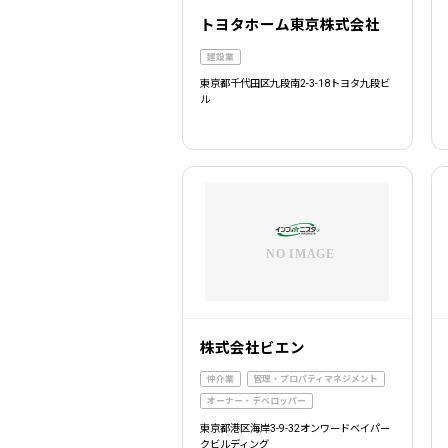
トヨタホーム東京株式会社
建設業
東京都千代田区九段南2-3-18トヨタ九段ビ
ル
株式会社ビエン
仲介業
管理・プロパティマネジメント
オーナー・デベロッパー
東京都港区海岸3-9-32オンワードベイパー
クビルディング