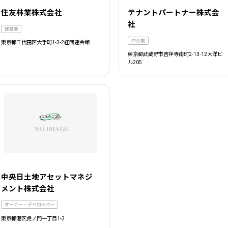
住友林業株式会社
テナントパートナー株式会
社
建設業
仲介業
東京都千代田区大手町1-3-2経団連会館
東京都武蔵野市吉祥寺南町2-13-12大洋ビ
ル205
中央日土地アセットマネジ
メント株式会社
オーナー・デベロッパー
東京都港区虎ノ門一丁目1-3