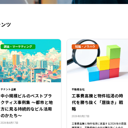
テンツ
調査・マーケティング
知識・ノウハウ
テナント企業
不動産会社
閉じる
中小規模ビルのベストプラ
工事費高騰と物件枯渇の時
クティス事例集 ～都市と地
代を勝ち抜く「居抜き」戦
方に見る持続的なビル活用
略
のかたち～
2026年3月27日
2026年4月17日
工事費高騰と物件枯渇に直面する2026年の貸店
舗市場で、不動産仲介会社が勝ち抜くための