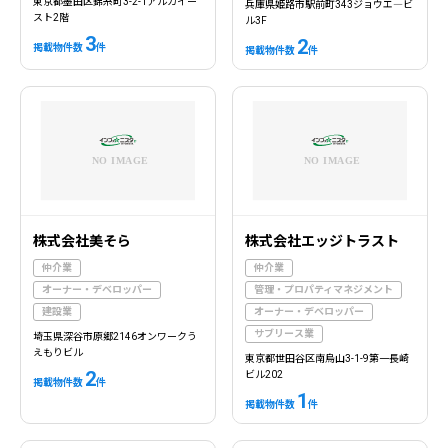
東京都墨田区錦糸町3-2-1アルカイー
兵庫県姫路市駅前町343ジョウエ―ビ
スト2階
ル3F
3
2
掲載物件数
件
掲載物件数
件
株式会社美そら
株式会社エッジトラスト
仲介業
仲介業
オーナー・デベロッパー
管理・プロパティマネジメント
建設業
オーナー・デベロッパー
サブリース業
埼玉県深谷市原郷2146オンワークう
えもりビル
東京都世田谷区南烏山3-1-9第一長崎
2
ビル202
掲載物件数
件
1
掲載物件数
件