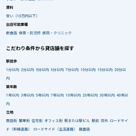
賃料
安い（10万円以下）
出店可能業種
飲食店
保育・託児所
医院・クリニック
こだわり条件から貸店舗を探す
駅徒歩
1分以内
2分以内
3分以内
5分以内
7分以内
10分以内
15分以内
20分以
内
築年数
1年以内
3年以内
5年以内
7年以内
10年以内
20年以内
30年以内
40年以
内
立地
商店街
繁華街
住宅街
オフィス街
駅または駅ビル
駅前
郊外
ロードサイ
ド（幹線道路）
ロードサイド（生活道路）
路面店