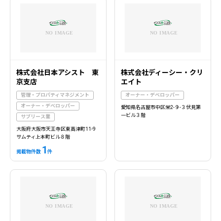
株式会社日本アシスト 東
株式会社ディーシー・クリ
京支店
エイト
管理・プロパティマネジメント
オーナー・デベロッパー
オーナー・デベロッパー
愛知県名古屋市中区栄2-９-３伏見第
一ビル３階
サブリース業
大阪府大阪市天王寺区東高津町11-9
サムティ上本町ビル８階
1
掲載物件数
件