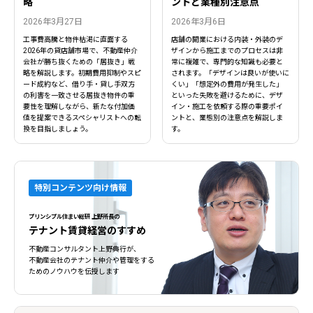
略
ントと業種別注意点
2026年3月27日
2026年3月6日
工事費高騰と物件枯渇に直面する
店舗の開業における内装・外装のデ
2026年の貸店舗市場で、不動産仲介
ザインから施工までのプロセスは非
会社が勝ち抜くための「居抜き」戦
常に複雑で、専門的な知識も必要と
略を解説します。初期費用抑制やスピ
されます。「デザインは良いが使いに
ード成約など、借り手・貸し手双方
くい」「想定外の費用が発生した」
の利害を一致させる居抜き物件の重
といった失敗を避けるために、デザ
要性を理解しながら、新たな付加価
イン・施工を依頼する際の重要ポイ
値を提案できるスペシャリストへの転
ントと、業態別の注意点を解説しま
換を目指しましょう。
す。
特別コンテンツ向け情報
プリンシプル住まい総研 上野所長の
テナント賃貸経営のすすめ
不動産コンサルタント上野典行が、
不動産会社のテナント仲介や管理をする
ためのノウハウを伝授します