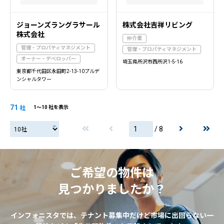
ジョーンズラングラサール
株式会社吉祥リビング
株式会社
仲介業
管理・プロパティマネジメント
管理・プロパティマネジメント
オーナー・デベロッパー
埼玉県所沢市西所沢1-5-16
東京都千代田区永田町2-13-10プルデ
ンシャルタワー
71
社
1〜10 社を表示
/ 8
20社
ご希望の物件は
見つかりましたか？
インフォニスタでは、テナント募集中だけど市場に出回らない一