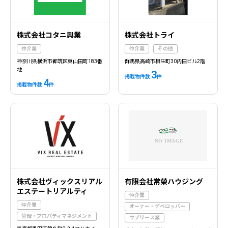
株式会社コタニ興業
株式会社トライ
仲介業
仲介業
その他
神奈川県横浜市都筑区東山田町183番
群馬県高崎市相生町30内田ビル2階
地
3
掲載物件数
件
4
掲載物件数
件
株式会社ヴィックスリアル
有限会社常榮ハウジング
エステートリアルティ
仲介業
仲介業
オーナー・デベロッパー
管理・プロパティマネジメント
サブリース業