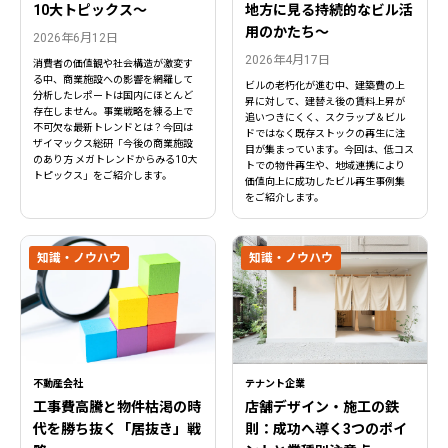
10大トピックス〜
地方に見る持続的なビル活
用のかたち～
2026年6月12日
2026年4月17日
消費者の価値観や社会構造が激変す
る中、商業施設への影響を網羅して
ビルの老朽化が進む中、建築費の上
分析したレポートは国内にほとんど
昇に対して、建替え後の賃料上昇が
存在しません。事業戦略を練る上で
追いつきにくく、スクラップ＆ビル
不可欠な最新トレンドとは？今回は
ドではなく既存ストックの再生に注
ザイマックス総研「今後の商業施設
目が集まっています。今回は、低コス
のあり方 メガトレンドからみる10大
トでの物件再生や、地域連携により
トピックス」をご紹介します。
価値向上に成功したビル再生事例集
をご紹介します。
知識・ノウハウ
知識・ノウハウ
不動産会社
テナント企業
工事費高騰と物件枯渇の時
店舗デザイン・施工の鉄
代を勝ち抜く「居抜き」戦
則：成功へ導く3つのポイ