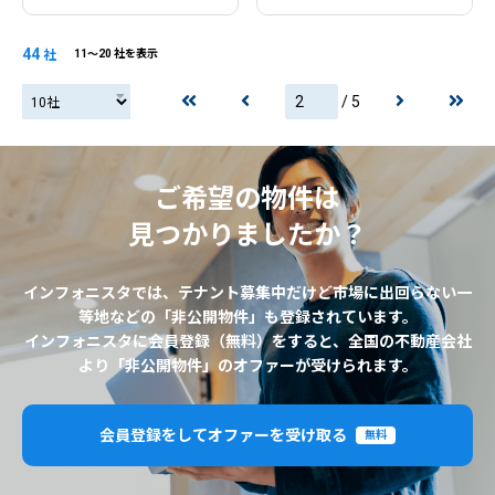
44
社
11〜20 社を表示
/ 5
20社
ご希望の物件は
見つかりましたか？
インフォニスタでは、テナント募集中だけど市場に出回らない一
等地などの「非公開物件」も登録されています。
インフォニスタに会員登録（無料）をすると、全国の不動産会社
より「非公開物件」のオファーが受けられます。
会員登録をしてオファーを受け取る
無料