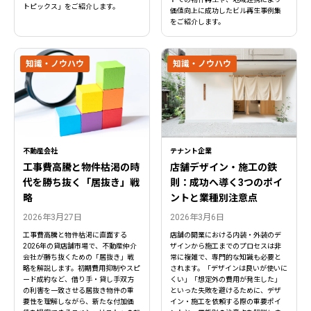
トピックス」をご紹介します。
価値向上に成功したビル再生事例集
をご紹介します。
知識・ノウハウ
知識・ノウハウ
不動産会社
テナント企業
工事費高騰と物件枯渇の時
店舗デザイン・施工の鉄
代を勝ち抜く「居抜き」戦
則：成功へ導く3つのポイ
略
ントと業種別注意点
2026年3月27日
2026年3月6日
工事費高騰と物件枯渇に直面する
店舗の開業における内装・外装のデ
2026年の貸店舗市場で、不動産仲介
ザインから施工までのプロセスは非
会社が勝ち抜くための「居抜き」戦
常に複雑で、専門的な知識も必要と
略を解説します。初期費用抑制やスピ
されます。「デザインは良いが使いに
ード成約など、借り手・貸し手双方
くい」「想定外の費用が発生した」
の利害を一致させる居抜き物件の重
といった失敗を避けるために、デザ
要性を理解しながら、新たな付加価
イン・施工を依頼する際の重要ポイ