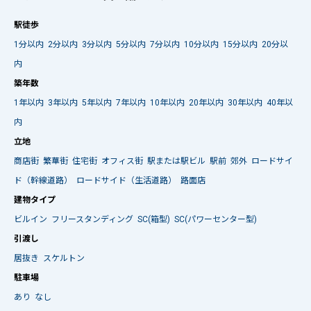
駅徒歩
1分以内
2分以内
3分以内
5分以内
7分以内
10分以内
15分以内
20分以
内
築年数
1年以内
3年以内
5年以内
7年以内
10年以内
20年以内
30年以内
40年以
内
立地
商店街
繁華街
住宅街
オフィス街
駅または駅ビル
駅前
郊外
ロードサイ
ド（幹線道路）
ロードサイド（生活道路）
路面店
建物タイプ
ビルイン
フリースタンディング
SC(箱型)
SC(パワーセンター型)
引渡し
居抜き
スケルトン
駐車場
あり
なし