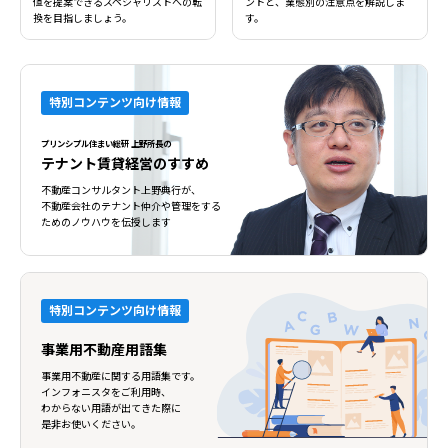
値を提案できるスペシャリストへの転
ントと、業態別の注意点を解説しま
換を目指しましょう。
す。
特別コンテンツ向け情報
プリンシプル住まい総研 上野所長の
テナント賃貸経営のすすめ
不動産コンサルタント上野典行が、
不動産会社のテナント仲介や管理をする
ためのノウハウを伝授します
特別コンテンツ向け情報
事業用不動産用語集
事業用不動産に関する用語集です。
インフォニスタをご利用時、
わからない用語が出てきた際に
是非お使いください。