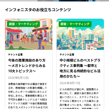
インフォニスタのお役立ちコンテンツ
調査・マーケティング
調査・マーケティング
テナント企業
テナント企業
今後の商業施設のあり方
中小規模ビルのベストプラ
〜メガトレンドからみる
クティス事例集 ～都市と
10大トピックス〜
地方に見る持続的なビル活
用のかたち～
2026年6月12日
2026年4月17日
消費者の価値観や社会構造が激変す
る中、商業施設への影響を網羅して
ビルの老朽化が進む中、建築費の上
分析したレポートは国内にほとんど
昇に対して、建替え後の賃料上昇が
存在しません。事業戦略を練る上で
追いつきにくく、スクラップ＆ビル
不可欠な最新トレンドとは？今回は
ドではなく既存ストックの再生に注
ザイマックス総研「今後の商業施設
目が集まっています。今回は、低コス
のあり方 メガトレンドからみる10大
トでの物件再生や、地域連携により