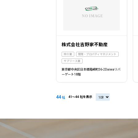
株式会社吉野家不動産
仲介業
管理・プロパティマネジメント
サブリース業
東京都中央区日本橋箱崎町36-2Daiwaリバ
ーゲート18階
44
41〜44 社を表示
20社
社