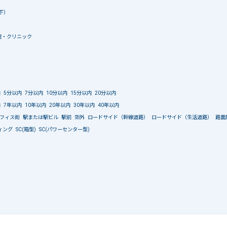
下）
院・クリニック
内
5分以内
7分以内
10分以内
15分以内
20分以内
内
7年以内
10年以内
20年以内
30年以内
40年以内
フィス街
駅または駅ビル
駅前
郊外
ロードサイド（幹線道路）
ロードサイド（生活道路）
路面
ィング
SC(箱型)
SC(パワーセンター型)