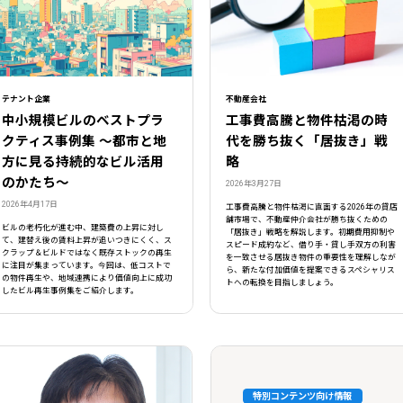
テナント企業
不動産会社
中小規模ビルのベストプラ
工事費高騰と物件枯渇の時
クティス事例集 ～都市と地
代を勝ち抜く「居抜き」戦
方に見る持続的なビル活用
略
のかたち～
2026年3月27日
2026年4月17日
工事費高騰と物件枯渇に直面する2026年の貸店
舗市場で、不動産仲介会社が勝ち抜くための
ビルの老朽化が進む中、建築費の上昇に対し
「居抜き」戦略を解説します。初期費用抑制や
て、建替え後の賃料上昇が追いつきにくく、ス
スピード成約など、借り手・貸し手双方の利害
クラップ＆ビルドではなく既存ストックの再生
を一致させる居抜き物件の重要性を理解しなが
に注目が集まっています。今回は、低コストで
ら、新たな付加価値を提案できるスペシャリス
の物件再生や、地域連携により価値向上に成功
トへの転換を目指しましょう。
したビル再生事例集をご紹介します。
閉じる
特別コンテンツ向け情報