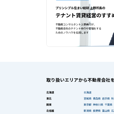
プリンシプル住まい総研 上野所長の
テナント賃貸経営のすす
不動産コンサルタント上野典行が、
不動産会社のテナント仲介や管理をする
ためのノウハウを伝授します
取り扱いエリアから不動産会社
北海道
北海道
東北
宮城県
青森県
岩手県
秋
関東
東京都
神奈川県
千葉県
北信越
新潟県
長野県
富山県
石