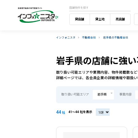
店舗物件を探す
貸店舗
貸土地
売店舗
インフォニスタ
不動産会社
岩手県の不動産会社
岩手県の店舗に強い
取り扱い可能エリアや業務内容、物件掲載数など
詳細ページでは、各会員企業の詳細情報や取扱い
取り扱い可能エリア
岩手県
事業内容
44
41〜44 社を表示
20社
社