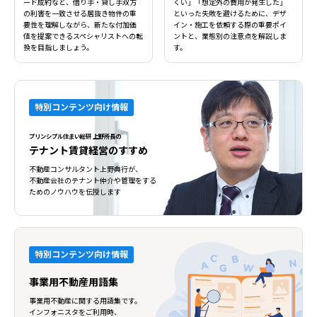
ード成約など、借り手・貸し手双方
くい」「想定外の費用が発生した」
の利害を一致させる居抜き物件の重
といった失敗を避けるために、デザ
要性を理解しながら、新たな付加価
イン・施工を依頼する際の重要ポイ
値を提案できるスペシャリストへの転
ントと、業態別の注意点を解説しま
換を目指しましょう。
す。
特別コンテンツ向け情報
プリンシプル住まい総研 上野所長の
テナント賃貸経営のすすめ
不動産コンサルタント上野典行が、
不動産会社のテナント仲介や管理をする
ためのノウハウを伝授します
特別コンテンツ向け情報
事業用不動産用語集
事業用不動産に関する用語集です。
インフォニスタをご利用時、