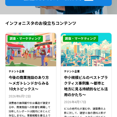
インフォニスタのお役立ちコンテンツ
調査・マーケティング
調査・マーケティング
テナント企業
テナント企業
今後の商業施設のあり方
中小規模ビルのベストプラ
〜メガトレンドからみる
クティス事例集 ～都市と
10大トピックス〜
地方に見る持続的なビル活
用のかたち～
2026年6月12日
2026年4月17日
消費者の価値観や社会構造が激変す
る中、商業施設への影響を網羅して
ビルの老朽化が進む中、建築費の上
分析したレポートは国内にほとんど
昇に対して、建替え後の賃料上昇が
存在しません。事業戦略を練る上で