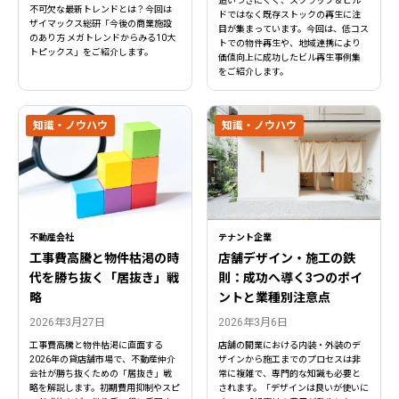
追いつきにくく、スクラップ＆ビル
不可欠な最新トレンドとは？今回は
ドではなく既存ストックの再生に注
ザイマックス総研「今後の商業施設
目が集まっています。今回は、低コス
のあり方 メガトレンドからみる10大
トでの物件再生や、地域連携により
トピックス」をご紹介します。
価値向上に成功したビル再生事例集
をご紹介します。
知識・ノウハウ
知識・ノウハウ
不動産会社
テナント企業
工事費高騰と物件枯渇の時
店舗デザイン・施工の鉄
代を勝ち抜く「居抜き」戦
則：成功へ導く3つのポイ
略
ントと業種別注意点
2026年3月27日
2026年3月6日
工事費高騰と物件枯渇に直面する
店舗の開業における内装・外装のデ
2026年の貸店舗市場で、不動産仲介
ザインから施工までのプロセスは非
会社が勝ち抜くための「居抜き」戦
常に複雑で、専門的な知識も必要と
略を解説します。初期費用抑制やスピ
されます。「デザインは良いが使いに