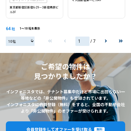
オーナー・デベロッパー
マス西新宿第一ビル4F
東京都新宿区新宿6-29－3新宿桑原ビ
ル3F
64
社
1〜10 社を表示
/ 7
20社
ご希望の物件は
見つかりましたか？
インフォニスタでは、テナント募集中だけど市場に出回らない一
等地などの「非公開物件」も登録されています。
インフォニスタに会員登録（無料）をすると、全国の不動産会社
より「非公開物件」のオファーが受けられます。
会員登録をしてオファーを受け取る
無料