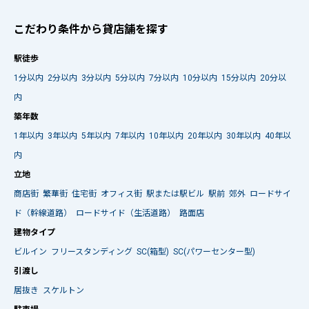
こだわり条件から貸店舗を探す
駅徒歩
1分以内
2分以内
3分以内
5分以内
7分以内
10分以内
15分以内
20分以
内
築年数
1年以内
3年以内
5年以内
7年以内
10年以内
20年以内
30年以内
40年以
内
立地
商店街
繁華街
住宅街
オフィス街
駅または駅ビル
駅前
郊外
ロードサイ
ド（幹線道路）
ロードサイド（生活道路）
路面店
建物タイプ
ビルイン
フリースタンディング
SC(箱型)
SC(パワーセンター型)
引渡し
居抜き
スケルトン