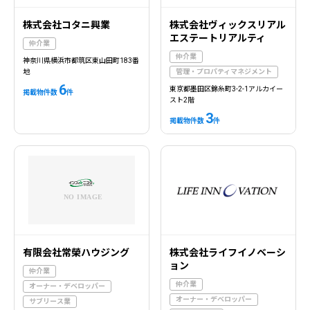
株式会社コタニ興業
株式会社ヴィックスリアル
エステートリアルティ
仲介業
仲介業
神奈川県横浜市都筑区東山田町183番
地
管理・プロパティマネジメント
6
東京都墨田区錦糸町3-2-1アルカイー
掲載物件数
件
スト2階
3
掲載物件数
件
有限会社常榮ハウジング
株式会社ライフイノベーシ
ョン
仲介業
仲介業
オーナー・デベロッパー
オーナー・デベロッパー
サブリース業