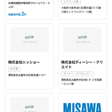
サブリース業
兵庫県姫路市駅前町343ジョウエ―ビ
ル3F
大阪府大阪市淀川区西中島5-5-15新
大阪セントラルタワー10階
2
掲載物件数
件
株式会社ニッショー
株式会社ディーシー・クリ
エイト
仲介業
オーナー・デベロッパー
愛知県名古屋市北区城見通2-10-1
愛知県名古屋市中区栄2-９-３伏見第
一ビル３階