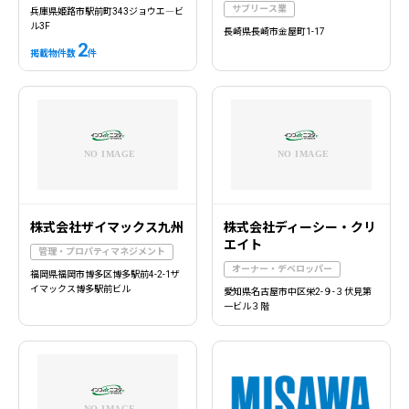
サブリース業
兵庫県姫路市駅前町343ジョウエ―ビ
ル3F
長崎県長崎市金屋町1-17
2
掲載物件数
件
株式会社ザイマックス九州
株式会社ディーシー・クリ
エイト
管理・プロパティマネジメント
オーナー・デベロッパー
福岡県福岡市博多区博多駅前4-2-1ザ
イマックス博多駅前ビル
愛知県名古屋市中区栄2-９-３伏見第
一ビル３階