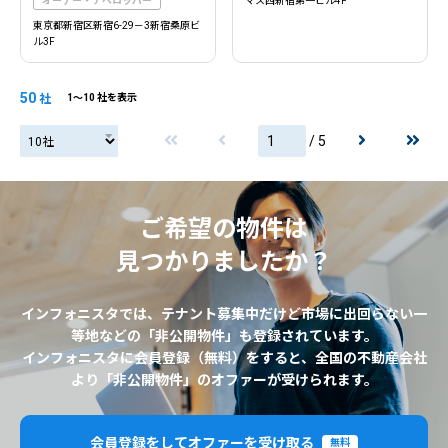
オーナー・デベロッパー
マス西新宿第一ビル4F
東京都新宿区新宿6-29－3新宿桑原ビ
ル3F
50
社
1〜10 社を表示
/ 5
20社
ご希望の物件は
見つかりましたか？
インフォニスタでは、テナント募集中だけど市場に出回らない一
等地などの「非公開物件」も登録されています。
インフォニスタに会員登録（無料）をすると、全国の不動産会社
より「非公開物件」のオファーが受けられます。
会員登録をしてオファーを受け取る
無料