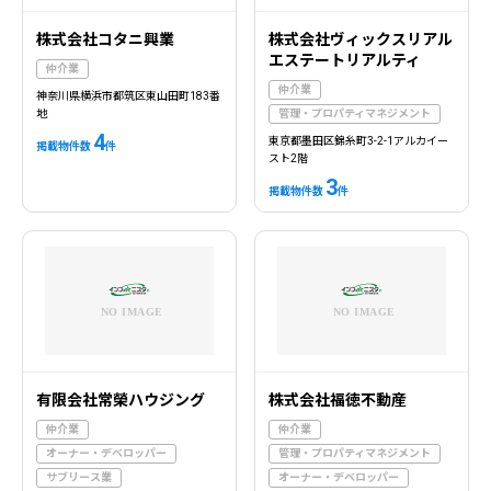
株式会社コタニ興業
株式会社ヴィックスリアル
エステートリアルティ
仲介業
仲介業
神奈川県横浜市都筑区東山田町183番
地
管理・プロパティマネジメント
4
東京都墨田区錦糸町3-2-1アルカイー
掲載物件数
件
スト2階
3
掲載物件数
件
有限会社常榮ハウジング
株式会社福徳不動産
仲介業
仲介業
オーナー・デベロッパー
管理・プロパティマネジメント
サブリース業
オーナー・デベロッパー