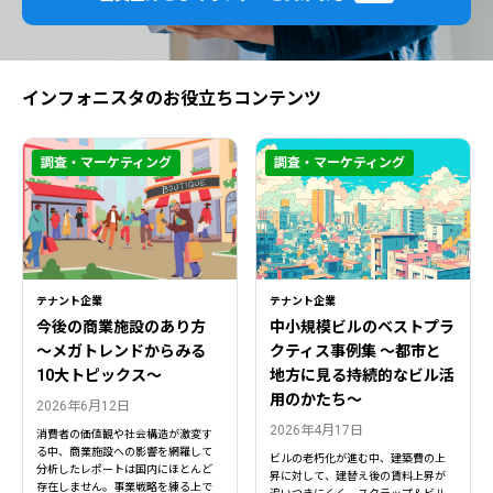
インフォニスタのお役立ちコンテンツ
調査・マーケティング
調査・マーケティング
テナント企業
テナント企業
今後の商業施設のあり方
中小規模ビルのベストプラ
〜メガトレンドからみる
クティス事例集 ～都市と
10大トピックス〜
地方に見る持続的なビル活
用のかたち～
2026年6月12日
2026年4月17日
消費者の価値観や社会構造が激変す
る中、商業施設への影響を網羅して
ビルの老朽化が進む中、建築費の上
分析したレポートは国内にほとんど
昇に対して、建替え後の賃料上昇が
存在しません。事業戦略を練る上で