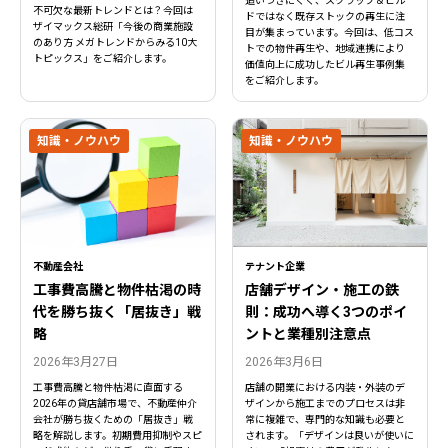
追いつきにくく、スクラップ＆ビル
不可欠な最新トレンドとは？今回は
ドではなく既存ストックの再生に注
ザイマックス総研「今後の商業施設
目が集まっています。今回は、低コス
のあり方 メガトレンドからみる10大
トでの物件再生や、地域連携により
トピックス」をご紹介します。
価値向上に成功したビル再生事例集
をご紹介します。
知識・ノウハウ
知識・ノウハウ
不動産会社
テナント企業
工事費高騰と物件枯渇の時
店舗デザイン・施工の鉄
代を勝ち抜く「居抜き」戦
則：成功へ導く3つのポイ
略
ントと業種別注意点
2026年3月27日
2026年3月6日
工事費高騰と物件枯渇に直面する
店舗の開業における内装・外装のデ
2026年の貸店舗市場で、不動産仲介
ザインから施工までのプロセスは非
会社が勝ち抜くための「居抜き」戦
常に複雑で、専門的な知識も必要と
略を解説します。初期費用抑制やスピ
されます。「デザインは良いが使いに