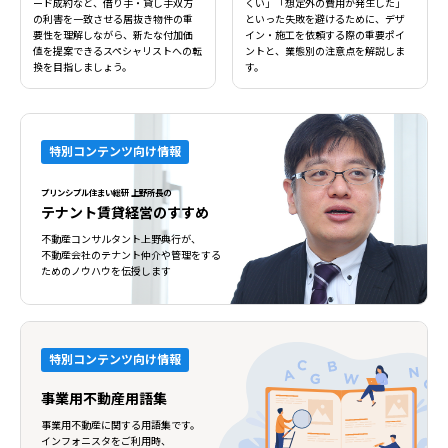
ード成約など、借り手・貸し手双方
くい」「想定外の費用が発生した」
の利害を一致させる居抜き物件の重
といった失敗を避けるために、デザ
要性を理解しながら、新たな付加価
イン・施工を依頼する際の重要ポイ
値を提案できるスペシャリストへの転
ントと、業態別の注意点を解説しま
換を目指しましょう。
す。
特別コンテンツ向け情報
プリンシプル住まい総研 上野所長の
テナント賃貸経営のすすめ
不動産コンサルタント上野典行が、
不動産会社のテナント仲介や管理をする
ためのノウハウを伝授します
特別コンテンツ向け情報
事業用不動産用語集
事業用不動産に関する用語集です。
インフォニスタをご利用時、