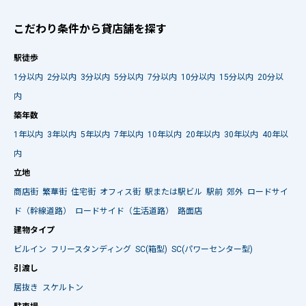
こだわり条件から貸店舗を探す
駅徒歩
1分以内
2分以内
3分以内
5分以内
7分以内
10分以内
15分以内
20分以
内
築年数
1年以内
3年以内
5年以内
7年以内
10年以内
20年以内
30年以内
40年以
内
立地
商店街
繁華街
住宅街
オフィス街
駅または駅ビル
駅前
郊外
ロードサイ
ド（幹線道路）
ロードサイド（生活道路）
路面店
建物タイプ
ビルイン
フリースタンディング
SC(箱型)
SC(パワーセンター型)
引渡し
居抜き
スケルトン